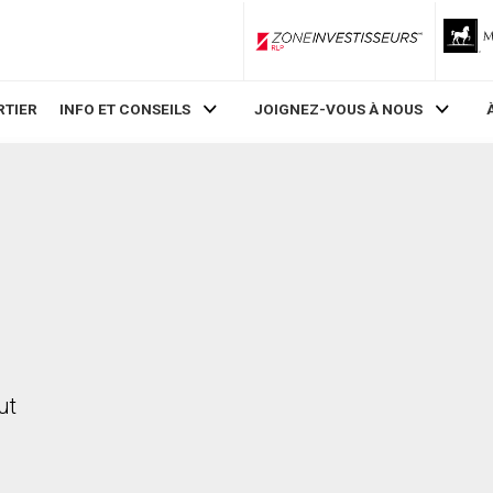
ZoneInvestisseurs RLP
RTIER
INFO ET CONSEILS
JOIGNEZ-VOUS À NOUS
ut