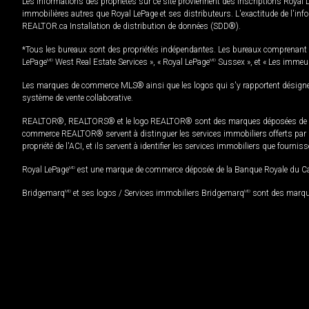
Les informations des propriétés sur ce site proviennent des inscriptions Royal 
immobilières autres que Royal LePage et ses distributeurs. L'exactitude de l'info
REALTOR.ca Installation de distribution de données (SDD®).
*Tous les bureaux sont des propriétés indépendantes. Les bureaux comprenant 
LePage
MD
West Real Estate Services », « Royal LePage
MD
Sussex », et « Les immeu
Les marques de commerce MLS® ainsi que les logos qui s'y rapportent désignent
système de vente collaborative.
REALTOR®, REALTORS® et le logo REALTOR® sont des marques déposées de REAL
commerce REALTOR® servent à distinguer les services immobiliers offerts par le
propriété de l'ACI, et ils servent à identifier les services immobiliers que fourni
Royal LePage
MD
est une marque de commerce déposée de la Banque Royale du Cana
Bridgemarq
MD
et ses logos / Services immobiliers Bridgemarq
MD
sont des marque