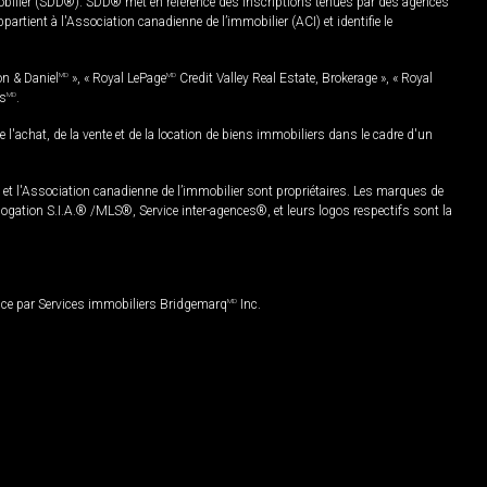
mobilier (SDD®). SDD® met en référence des inscriptions tenues par des agences
rtient à l'Association canadienne de l’immobilier (ACI) et identifie le
on & Daniel
MD
», « Royal LePage
MD
Credit Valley Real Estate, Brokerage », « Royal
es
MD
.
chat, de la vente et de la location de biens immobiliers dans le cadre d'un
Association canadienne de l’immobilier sont propriétaires. Les marques de
ation S.I.A.® /MLS®, Service inter-agences®, et leurs logos respectifs sont la
nce par Services immobiliers Bridgemarq
MD
Inc.