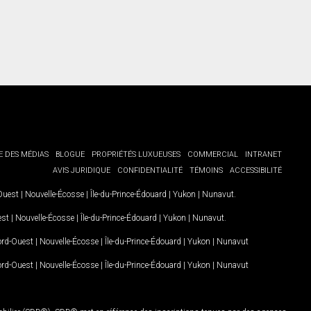
E DES MÉDIAS
BLOGUE
PROPRIÉTÉS LUXUEUSES
COMMERCIAL
INTRANET
AVIS JURIDIQUE
CONFIDENTIALITÉ
TÉMOINS
ACCESSIBILITÉ
-Ouest
|
Nouvelle-Écosse
|
Île-du-Prince-Édouard
|
Yukon
|
Nunavut
.
est
|
Nouvelle-Écosse
|
Île-du-Prince-Édouard
|
Yukon
|
Nunavut
.
Nord-Ouest
|
Nouvelle-Écosse
|
Île-du-Prince-Édouard
|
Yukon
|
Nunavut
Nord-Ouest
|
Nouvelle-Écosse
|
Île-du-Prince-Édouard
|
Yukon
|
Nunavut