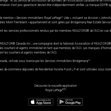
LePage
et du service de distribution de données de l'Association canadienne de l’im
rmation n'est pas garantie et devrait être indépendamment vérifiée. La marque DDF® appa
la mention « Services immobiliers Royal LePage
MD
Ltée », incluant sa division « Johnst
bles Mont-Tremblant » appartiennent et sont gérés par Bridgemarq Real Estate Servic
 les services professionnels rendus par les membres REALTORS® de l'ACI en vue de l'a
TOR® Canada Inc., une compagnie dont la National Association of REALTORS® et l'
s courtiers et agents immobilier en tant que membres de l'ACI. Les marques d'homolog
ssent les courtiers et agents membres de l'ACI.
da, utilisée sous licence par les Services immobiliers Bridgemarq
MD
.
s de commerce déposées de Residential Income Fund L.P. et sont utilisées sous lice
Découvrez la nouvelle application
MD
Royal LePage