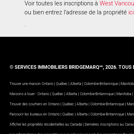
Voir toutes les inscriptions à
West Vancou
ou bien entrez l'adresse de la propriété
ici
.
© SERVICES IMMOBILIERS BRIDGEMARQ
, 2026.
TOUS D
MD
Trouver une maison
Ontario
|
Québec
|
Alberta
|
Colombie-Britannique
|
Manitob
Maisons à louer -
Ontario
|
Québec
|
Alberta
|
Colombie-Britannique
|
Manitoba
|
Trouver des courtiers en
Ontario
|
Québec
|
Alberta
|
Colombie-Britannique
|
Man
Parcourir les bureaux en
Ontario
|
Québec
|
Alberta
|
Colombie-Britannique
|
Man
Afficher les propriétés résidentielles au Canada
|
Dernières inscriptions au Cana