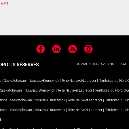
ver
Facebook
LinkedIn
YouTube
Instagram
ROITS RÉSERVÉS.
COMMUNIQUEZ AVEC NOUS
SALL
a
|
Saskatchewan
|
Nouveau-Brunswick
|
Terre-Neuve-et-Labrador
|
Territoires du Nord
Saskatchewan
|
Nouveau-Brunswick
|
Terre-Neuve-et-Labrador
|
Territoires du Nord-Ou
itoba
|
Saskatchewan
|
Nouveau-Brunswick
|
Terre-Neuve-et-Labrador
|
Territoires du 
itoba
|
Saskatchewan
|
Nouveau-Brunswick
|
Terre-Neuve-et-Labrador
|
Territoires du 
da
MD