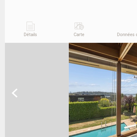
Détails
Carte
Données 
Previous