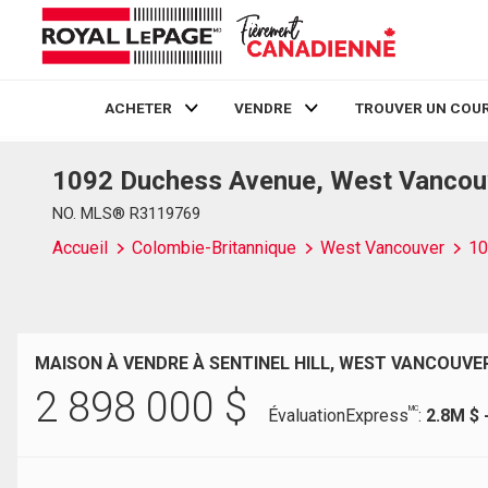
ACHETER
VENDRE
TROUVER UN COUR
1092 Duchess Avenue, West Vancou
Live
En Direct
NO. MLS® R3119769
Accueil
Colombie-Britannique
West Vancouver
10
MAISON À VENDRE À SENTINEL HILL, WEST VANCOUVE
2 898 000
$
MC
ÉvaluationExpress
:
2.8M $ 