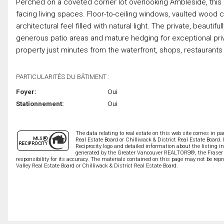
Perched on a coveted corner lot overlooking Ambleside, this 
facing living spaces. Floor-to-ceiling windows, vaulted wood ce
architectural feel filled with natural light. The private, beaut
generous patio areas and mature hedging for exceptional priv
property just minutes from the waterfront, shops, restaurant
PARTICULARITÉS DU BÂTIMENT :
Foyer:
Oui
Stationnement:
Oui
The data relating to real estate on this web site comes in 
Real Estate Board or Chilliwack & District Real Estate Board.
Reciprocity logo and detailed information about the listing i
generated by the Greater Vancouver REALTORS®, the Fraser V
responsibility for its accuracy. The materials contained on this page may not be r
Valley Real Estate Board or Chilliwack & District Real Estate Board.