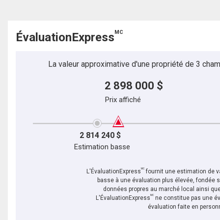
MC
ÉvaluationExpress
La valeur approximative d'une propriété de 3 cham
2 898 000 $
Prix affiché
2 814 240 $
Estimation basse
MC
L'ÉvaluationExpress
fournit une estimation de va
basse à une évaluation plus élevée, fondée 
données propres au marché local ainsi que 
MC
L'ÉvaluationExpress
ne constitue pas une év
évaluation faite en person