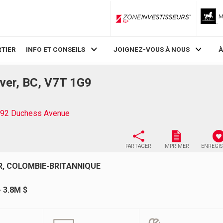
ZoneInvestisseurs RLP
TIER
INFO ET CONSEILS
JOIGNEZ-VOUS À NOUS
À
ver, BC, V7T 1G9
92 Duchess Avenue
PARTAGER
IMPRIMER
ENREGI
R, COLOMBIE-BRITANNIQUE
- 3.8M $