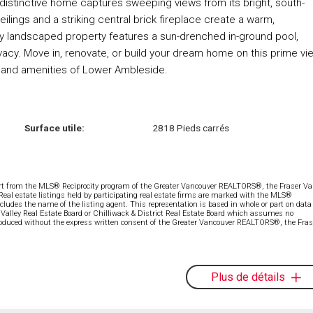
distinctive home captures sweeping views from its bright, south-
ilings and a striking central brick fireplace create a warm,
ifully landscaped property features a sun-drenched in-ground pool,
acy. Move in, renovate, or build your dream home on this prime vi
s and amenities of Lower Ambleside.
Surface utile:
2818 Pieds carrés
part from the MLS® Reciprocity program of the Greater Vancouver REALTORS®, the Fraser Val
 Real estate listings held by participating real estate firms are marked with the MLS®
ncludes the name of the listing agent. This representation is based in whole or part on data
alley Real Estate Board or Chilliwack & District Real Estate Board which assumes no
eproduced without the express written consent of the Greater Vancouver REALTORS®, the Fras
Plus de détails