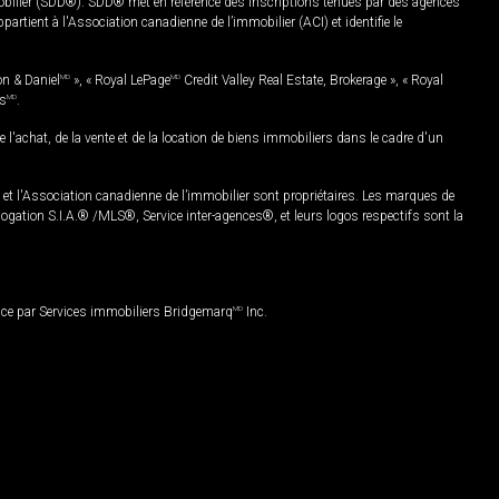
mobilier (SDD®). SDD® met en référence des inscriptions tenues par des agences
rtient à l'Association canadienne de l’immobilier (ACI) et identifie le
on & Daniel
MD
», « Royal LePage
MD
Credit Valley Real Estate, Brokerage », « Royal
es
MD
.
chat, de la vente et de la location de biens immobiliers dans le cadre d'un
Association canadienne de l’immobilier sont propriétaires. Les marques de
ation S.I.A.® /MLS®, Service inter-agences®, et leurs logos respectifs sont la
nce par Services immobiliers Bridgemarq
MD
Inc.