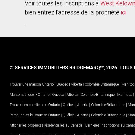
Voir toutes les inscriptions à
West Kelow
bien entrez l'adresse de la propriété
ici
.
© SERVICES IMMOBILIERS BRIDGEMARQ
, 2026.
TOUS D
MD
Trouver une maison
Ontario
|
Québec
|
Alberta
|
Colombie-Britannique
|
Manitob
Maisons à louer -
Ontario
|
Québec
|
Alberta
|
Colombie-Britannique
|
Manitoba
|
Trouver des courtiers en
Ontario
|
Québec
|
Alberta
|
Colombie-Britannique
|
Man
Parcourir les bureaux en
Ontario
|
Québec
|
Alberta
|
Colombie-Britannique
|
Man
Afficher les propriétés résidentielles au Canada
|
Dernières inscriptions au Cana