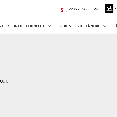
ZoneInvestisseurs RLP
RTIER
INFO ET CONSEILS
JOIGNEZ-VOUS À NOUS
Road