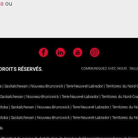
na
ou
Facebook
LinkedIn
YouTube
Instagram
ROITS RÉSERVÉS.
COMMUNIQUEZ AVEC NOUS
SALL
a
|
Saskatchewan
|
Nouveau-Brunswick
|
Terre-Neuve-et-Labrador
|
Territoires du Nord
Saskatchewan
|
Nouveau-Brunswick
|
Terre-Neuve-et-Labrador
|
Territoires du Nord-Ou
itoba
|
Saskatchewan
|
Nouveau-Brunswick
|
Terre-Neuve-et-Labrador
|
Territoires du 
itoba
|
Saskatchewan
|
Nouveau-Brunswick
|
Terre-Neuve-et-Labrador
|
Territoires du 
da
MD