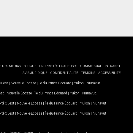
E DES MÉDIAS
BLOGUE
PROPRIÉTÉS LUXUEUSES
COMMERCIAL
INTRANET
AVIS JURIDIQUE
CONFIDENTIALITÉ
TÉMOINS
ACCESSIBILITÉ
-Ouest
|
Nouvelle-Écosse
|
Île-du-Prince-Édouard
|
Yukon
|
Nunavut
.
est
|
Nouvelle-Écosse
|
Île-du-Prince-Édouard
|
Yukon
|
Nunavut
.
Nord-Ouest
|
Nouvelle-Écosse
|
Île-du-Prince-Édouard
|
Yukon
|
Nunavut
Nord-Ouest
|
Nouvelle-Écosse
|
Île-du-Prince-Édouard
|
Yukon
|
Nunavut