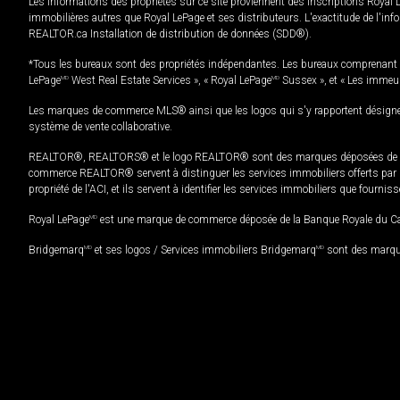
Les informations des propriétés sur ce site proviennent des inscriptions Royal 
immobilières autres que Royal LePage et ses distributeurs. L'exactitude de l'info
REALTOR.ca Installation de distribution de données (SDD®).
*Tous les bureaux sont des propriétés indépendantes. Les bureaux comprenant 
LePage
MD
West Real Estate Services », « Royal LePage
MD
Sussex », et « Les immeu
Les marques de commerce MLS® ainsi que les logos qui s'y rapportent désignent
système de vente collaborative.
REALTOR®, REALTORS® et le logo REALTOR® sont des marques déposées de REAL
commerce REALTOR® servent à distinguer les services immobiliers offerts par le
propriété de l'ACI, et ils servent à identifier les services immobiliers que fourni
Royal LePage
MD
est une marque de commerce déposée de la Banque Royale du Cana
Bridgemarq
MD
et ses logos / Services immobiliers Bridgemarq
MD
sont des marque