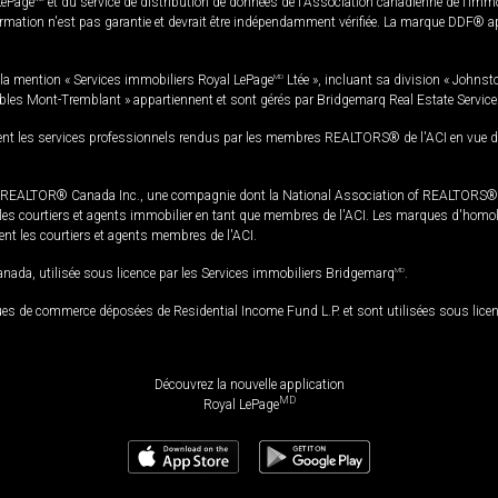
LePage
et du service de distribution de données de l'Association canadienne de l’im
rmation n'est pas garantie et devrait être indépendamment vérifiée. La marque DDF® appa
la mention « Services immobiliers Royal LePage
MD
Ltée », incluant sa division « Johnst
bles Mont-Tremblant » appartiennent et sont gérés par Bridgemarq Real Estate Servic
 les services professionnels rendus par les membres REALTORS® de l'ACI en vue de l'a
TOR® Canada Inc., une compagnie dont la National Association of REALTORS® et l'
s courtiers et agents immobilier en tant que membres de l'ACI. Les marques d'homolog
ssent les courtiers et agents membres de l'ACI.
da, utilisée sous licence par les Services immobiliers Bridgemarq
MD
.
s de commerce déposées de Residential Income Fund L.P. et sont utilisées sous lice
Découvrez la nouvelle application
MD
Royal LePage