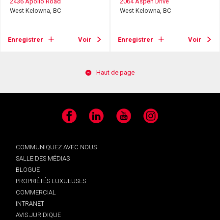
2436 Apollo Road
2064 Aspen Drive
West Kelowna, BC
West Kelowna, BC
Enregistrer
Voir
Enregistrer
Voir
Haut de page
Facebook
LinkedIn
YouTube
Instagram
COMMUNIQUEZ AVEC NOUS
SALLE DES MÉDIAS
BLOGUE
PROPRIÉTÉS LUXUEUSES
COMMERCIAL
INTRANET
AVIS JURIDIQUE