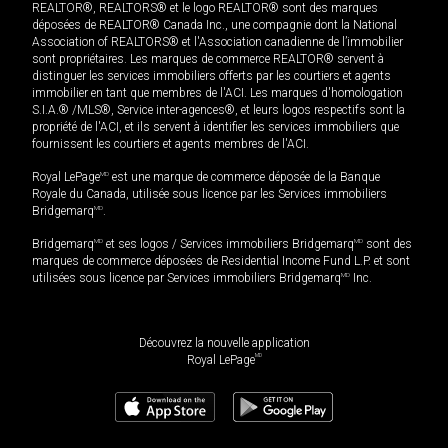
REALTOR®, REALTORS® et le logo REALTOR® sont des marques
déposées de REALTOR® Canada Inc., une compagnie dont la National
Association of REALTORS® et l'Association canadienne de l’immobilier
sont propriétaires. Les marques de commerce REALTOR® servent à
distinguer les services immobiliers offerts par les courtiers et agents
immobilier en tant que membres de l'ACI. Les marques d'homologation
S.I.A.® /MLS®, Service inter-agences®, et leurs logos respectifs sont la
propriété de l'ACI, et ils servent à identifier les services immobiliers que
fournissent les courtiers et agents membres de l'ACI.
Royal LePage
MD
est une marque de commerce déposée de la Banque
Royale du Canada, utilisée sous licence par les Services immobiliers
Bridgemarq
MD
.
Bridgemarq
MD
et ses logos / Services immobiliers Bridgemarq
MD
sont des
marques de commerce déposées de Residential Income Fund L.P. et sont
utilisées sous licence par Services immobiliers Bridgemarq
MD
Inc.
Découvrez la nouvelle application
MD
Royal LePage
699 000
$