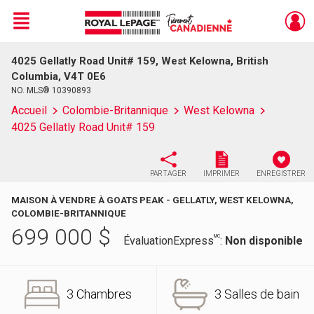
Menu
4025 Gellatly Road Unit# 159, West Kelowna, British
Live
En Direct
Columbia, V4T 0E6
NO. MLS® 10390893
Accueil
Colombie-Britannique
West Kelowna
4025 Gellatly Road Unit# 159
PARTAGER
IMPRIMER
ENREGISTRER
MAISON À VENDRE À GOATS PEAK - GELLATLY, WEST KELOWNA,
COLOMBIE-BRITANNIQUE
699 000
$
MC
ÉvaluationExpress
:
Non disponible
3 Chambres
3 Salles de bain