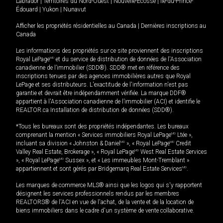
Labrador
|
Territoires du Nord-Ouest
|
Nouvelle-Écosse
|
Île-du-Prince-
Édouard
|
Yukon
|
Nunavut
Afficher les propriétés résidentielles au Canada
|
Dernières inscriptions au
Canada
Les informations des propriétés sur ce site proviennent des inscriptions
Royal LePage
MD
et du service de distribution de données de l'Association
canadienne de l’immobilier (SDD®). SDD® met en référence des
inscriptions tenues par des agences immobilières autres que Royal
LePage et ses distributeurs. L'exactitude de l'information n'est pas
garantie et devrait être indépendamment vérifiée. La marque DDF®
appartient à l'Association canadienne de l’immobilier (ACI) et identifie le
REALTOR.ca Installation de distribution de données (SDD®).
*Tous les bureaux sont des propriétés indépendantes. Les bureaux
comprenant la mention « Services immobiliers Royal LePage
MD
Ltée »,
incluant sa division « Johnston & Daniel
MD
», « Royal LePage
MD
Credit
Valley Real Estate, Brokerage », « Royal LePage
MD
West Real Estate Services
», « Royal LePage
MD
Sussex », et « Les immeubles Mont-Tremblant »
appartiennent et sont gérés par Bridgemarq Real Estate Services
MD
.
Les marques de commerce MLS® ainsi que les logos qui s'y rapportent
désignent les services professionnels rendus par les membres
REALTORS® de l'ACI en vue de l'achat, de la vente et de la location de
biens immobiliers dans le cadre d'un système de vente collaborative.