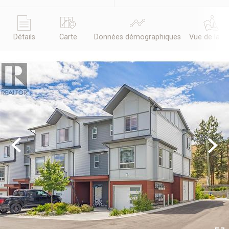
Détails
Carte
Données démographiques
Vue de la r
Previous
Next