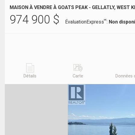
MAISON À VENDRE À GOATS PEAK - GELLATLY, WEST 
974 900
$
MC
ÉvaluationExpress
:
Non dispon
Détails
Carte
Données 