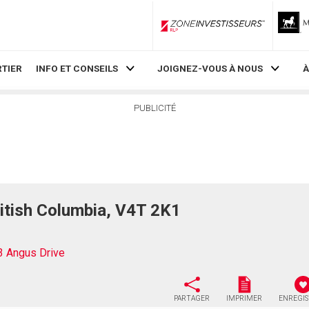
ZoneInvestisseurs RLP
TIER
INFO ET CONSEILS
JOIGNEZ-VOUS À NOUS
À
PUBLICITÉ
itish Columbia, V4T 2K1
3 Angus Drive
PARTAGER
IMPRIMER
ENREGI