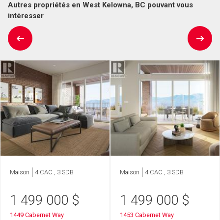
Autres propriétés en West Kelowna, BC pouvant vous
intéresser
Maison
4 CAC , 3 SDB
Maison
4 CAC , 3 SDB
1 499 000
$
1 499 000
$
1449 Cabernet Way
1453 Cabernet Way