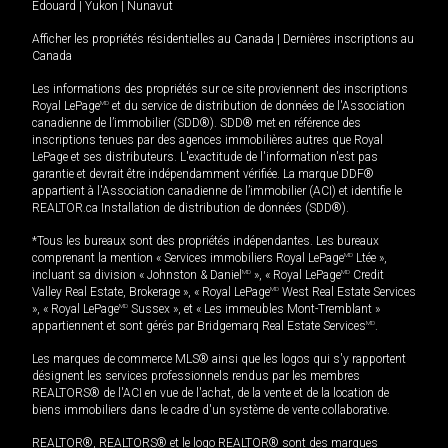
Édouard
|
Yukon
|
Nunavut
Afficher les propriétés résidentielles au Canada
|
Dernières inscriptions au
Canada
Les informations des propriétés sur ce site proviennent des inscriptions
Royal LePage
MD
et du service de distribution de données de l'Association
canadienne de l’immobilier (SDD®). SDD® met en référence des
inscriptions tenues par des agences immobilières autres que Royal
LePage et ses distributeurs. L'exactitude de l'information n'est pas
garantie et devrait être indépendamment vérifiée. La marque DDF®
appartient à l'Association canadienne de l’immobilier (ACI) et identifie le
REALTOR.ca Installation de distribution de données (SDD®).
*Tous les bureaux sont des propriétés indépendantes. Les bureaux
comprenant la mention « Services immobiliers Royal LePage
MD
Ltée »,
incluant sa division « Johnston & Daniel
MD
», « Royal LePage
MD
Credit
Valley Real Estate, Brokerage », « Royal LePage
MD
West Real Estate Services
», « Royal LePage
MD
Sussex », et « Les immeubles Mont-Tremblant »
appartiennent et sont gérés par Bridgemarq Real Estate Services
MD
.
Les marques de commerce MLS® ainsi que les logos qui s'y rapportent
désignent les services professionnels rendus par les membres
REALTORS® de l'ACI en vue de l'achat, de la vente et de la location de
biens immobiliers dans le cadre d'un système de vente collaborative.
REALTOR®, REALTORS® et le logo REALTOR® sont des marques