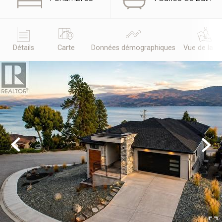
Détails
Carte
Données démographiques
Vue de la r
Previous
Next