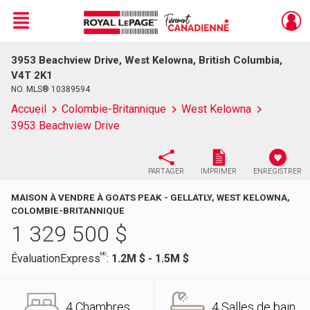
Menu
3953 Beachview Drive, West Kelowna, British Columbia,
Live
En Direct
V4T 2K1
NO. MLS® 10389594
Accueil
Colombie-Britannique
West Kelowna
3953 Beachview Drive
PARTAGER
IMPRIMER
ENREGISTRER
MAISON À VENDRE À GOATS PEAK - GELLATLY, WEST KELOWNA,
COLOMBIE-BRITANNIQUE
1 329 500
$
MC
ÉvaluationExpress
:
1.2M $ - 1.5M $
4 Chambres
4 Salles de bain