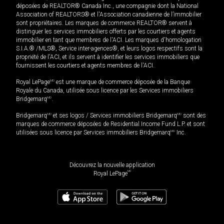
déposées de REALTOR® Canada Inc., une compagnie dont la National
Association of REALTORS® et l'Association canadienne de l’immobilier
sont propriétaires. Les marques de commerce REALTOR® servent à
distinguer les services immobiliers offerts par les courtiers et agents
immobilier en tant que membres de l'ACI. Les marques d'homologation
S.I.A.® /MLS®, Service inter-agences®, et leurs logos respectifs sont la
propriété de l'ACI, et ils servent à identifier les services immobiliers que
fournissent les courtiers et agents membres de l'ACI.
Royal LePage
MD
est une marque de commerce déposée de la Banque
Royale du Canada, utilisée sous licence par les Services immobiliers
Bridgemarq
MD
.
Bridgemarq
MD
et ses logos / Services immobiliers Bridgemarq
MD
sont des
marques de commerce déposées de Residential Income Fund L.P. et sont
utilisées sous licence par Services immobiliers Bridgemarq
MD
Inc.
Découvrez la nouvelle application
MD
Royal LePage
1 329 500
$