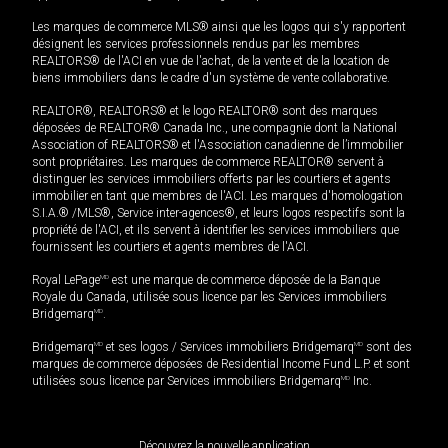
Les marques de commerce MLS® ainsi que les logos qui s'y rapportent
désignent les services professionnels rendus par les membres
REALTORS® de l'ACI en vue de l'achat, de la vente et de la location de
biens immobiliers dans le cadre d'un système de vente collaborative.
REALTOR®, REALTORS® et le logo REALTOR® sont des marques
déposées de REALTOR® Canada Inc., une compagnie dont la National
Association of REALTORS® et l'Association canadienne de l’immobilier
sont propriétaires. Les marques de commerce REALTOR® servent à
distinguer les services immobiliers offerts par les courtiers et agents
immobilier en tant que membres de l'ACI. Les marques d'homologation
S.I.A.® /MLS®, Service inter-agences®, et leurs logos respectifs sont la
propriété de l'ACI, et ils servent à identifier les services immobiliers que
fournissent les courtiers et agents membres de l'ACI.
Royal LePage
MD
est une marque de commerce déposée de la Banque
Royale du Canada, utilisée sous licence par les Services immobiliers
Bridgemarq
MD
.
Bridgemarq
MD
et ses logos / Services immobiliers Bridgemarq
MD
sont des
marques de commerce déposées de Residential Income Fund L.P. et sont
utilisées sous licence par Services immobiliers Bridgemarq
MD
Inc.
Découvrez la nouvelle application