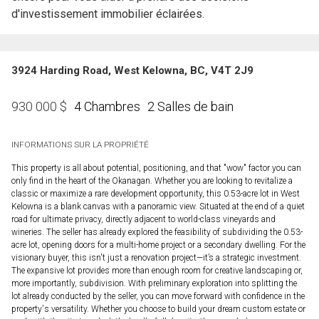
d'investissement immobilier éclairées.
3924 Harding Road, West Kelowna, BC, V4T 2J9
4 Chambres
2 Salles de bain
930 000
$
INFORMATIONS SUR LA PROPRIÉTÉ
This property is all about potential, positioning, and that "wow" factor you can
only find in the heart of the Okanagan. Whether you are looking to revitalize a
classic or maximize a rare development opportunity, this 0.53-acre lot in West
Kelowna is a blank canvas with a panoramic view. Situated at the end of a quiet
road for ultimate privacy, directly adjacent to world-class vineyards and
wineries. The seller has already explored the feasibility of subdividing the 0.53-
acre lot, opening doors for a multi-home project or a secondary dwelling. For the
visionary buyer, this isn't just a renovation project—it’s a strategic investment.
The expansive lot provides more than enough room for creative landscaping or,
more importantly, subdivision. With preliminary exploration into splitting the
lot already conducted by the seller, you can move forward with confidence in the
property's versatility. Whether you choose to build your dream custom estate or