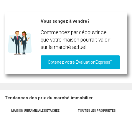
Vous songez à vendre?
En cliquant sur le bouton « soumettre », vous consentez à nos conditions d'utilisation et
Commencez par découvrir ce
vous nous fournissez l'autorisation écrite de communiquer avec vous.
que votre maison pourrait valoir
sur le marché actuel.
MC
Obtenez votre ÉvaluationExpress
Tendances des prix du marché immobilier
MAISON UNIFAMILIALE DÉTACHÉE
TOUTES LES PROPRIÉTÉS