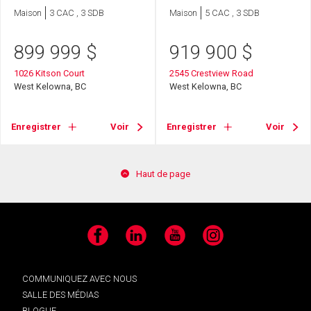
Maison
3 CAC , 3 SDB
Maison
5 CAC , 3 SDB
899 999
$
919 900
$
1026 Kitson Court
2545 Crestview Road
West Kelowna, BC
West Kelowna, BC
Enregistrer
Voir
Enregistrer
Voir
Haut de page
Facebook
LinkedIn
YouTube
Instagram
COMMUNIQUEZ AVEC NOUS
SALLE DES MÉDIAS
BLOGUE