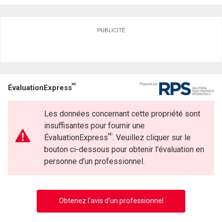
Demander des infos sur cette inscription
PUBLICITÉ
Prénom
et
Nom
Courriel
MC
ÉvaluationExpress
Téléphone
(Optionnel)
Les données concernant cette propriété sont
Message
insuffisantes pour fournir une
MC
ÉvaluationExpress
. Veuillez cliquer sur le
bouton ci-dessous pour obtenir l'évaluation en
personne d’un professionnel.
Obtenez l’avis d’un professionnel