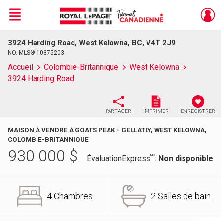
Menu
3924 Harding Road, West Kelowna, BC, V4T 2J9
Live
En Direct
NO. MLS® 10375203
Accueil
Colombie-Britannique
West Kelowna
3924 Harding Road
PARTAGER
IMPRIMER
ENREGISTRER
MAISON À VENDRE À GOATS PEAK - GELLATLY, WEST KELOWNA,
COLOMBIE-BRITANNIQUE
930 000
$
MC
ÉvaluationExpress
:
Non disponible
4 Chambres
2 Salles de bain