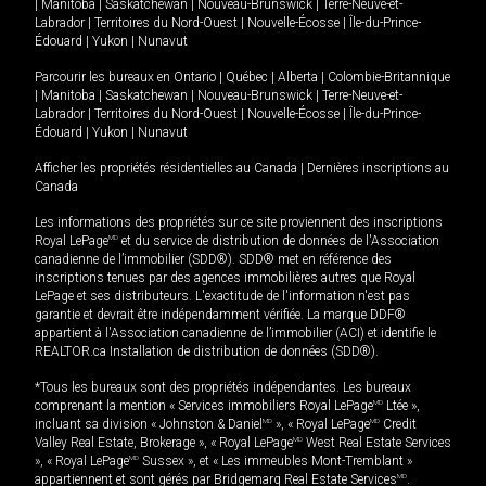
|
Manitoba
|
Saskatchewan
|
Nouveau-Brunswick
|
Terre-Neuve-et-
Labrador
|
Territoires du Nord-Ouest
|
Nouvelle-Écosse
|
Île-du-Prince-
Édouard
|
Yukon
|
Nunavut
Parcourir les bureaux en
Ontario
|
Québec
|
Alberta
|
Colombie-Britannique
|
Manitoba
|
Saskatchewan
|
Nouveau-Brunswick
|
Terre-Neuve-et-
Labrador
|
Territoires du Nord-Ouest
|
Nouvelle-Écosse
|
Île-du-Prince-
Édouard
|
Yukon
|
Nunavut
Afficher les propriétés résidentielles au Canada
|
Dernières inscriptions au
Canada
Les informations des propriétés sur ce site proviennent des inscriptions
Royal LePage
MD
et du service de distribution de données de l'Association
canadienne de l’immobilier (SDD®). SDD® met en référence des
inscriptions tenues par des agences immobilières autres que Royal
LePage et ses distributeurs. L'exactitude de l'information n'est pas
garantie et devrait être indépendamment vérifiée. La marque DDF®
appartient à l'Association canadienne de l’immobilier (ACI) et identifie le
REALTOR.ca Installation de distribution de données (SDD®).
*Tous les bureaux sont des propriétés indépendantes. Les bureaux
comprenant la mention « Services immobiliers Royal LePage
MD
Ltée »,
incluant sa division « Johnston & Daniel
MD
», « Royal LePage
MD
Credit
Valley Real Estate, Brokerage », « Royal LePage
MD
West Real Estate Services
», « Royal LePage
MD
Sussex », et « Les immeubles Mont-Tremblant »
appartiennent et sont gérés par Bridgemarq Real Estate Services
MD
.