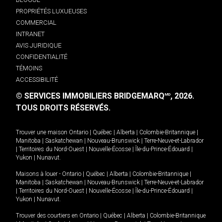
PROPRIÉTÉS LUXUEUSES
COMMERCIAL
INTRANET
AVIS JURIDIQUE
CONFIDENTIALITÉ
TÉMOINS
ACCESSIBILITÉ
© SERVICES IMMOBILIERS BRIDGEMARQ
, 2026.
MD
TOUS DROITS RÉSERVÉS.
Trouver une maison
Ontario
|
Québec
|
Alberta
|
Colombie-Britannique
|
Manitoba
|
Saskatchewan
|
Nouveau-Brunswick
|
Terre-Neuve-et-Labrador
|
Territoires du Nord-Ouest
|
Nouvelle-Écosse
|
Île-du-Prince-Édouard
|
Yukon
|
Nunavut
.
Maisons à louer -
Ontario
|
Québec
|
Alberta
|
Colombie-Britannique
|
Manitoba
|
Saskatchewan
|
Nouveau-Brunswick
|
Terre-Neuve-et-Labrador
|
Territoires du Nord-Ouest
|
Nouvelle-Écosse
|
Île-du-Prince-Édouard
|
Yukon
|
Nunavut
.
Trouver des courtiers en
Ontario
|
Québec
|
Alberta
|
Colombie-Britannique