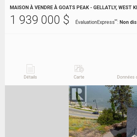
MAISON À VENDRE À GOATS PEAK - GELLATLY, WEST 
1 939 000
$
MC
ÉvaluationExpress
:
Non dis
Détails
Carte
Données 