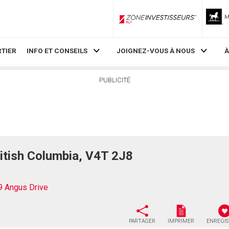
ZoneInvestisseurs RLP
TIER
INFO ET CONSEILS
JOIGNEZ-VOUS À NOUS
À
PUBLICITÉ
itish Columbia, V4T 2J8
9 Angus Drive
PARTAGER
IMPRIMER
ENREGI