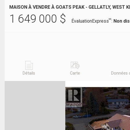
MAISON À VENDRE À GOATS PEAK - GELLATLY, WEST 
1 649 000
$
MC
ÉvaluationExpress
:
Non dis
Détails
Carte
Données 