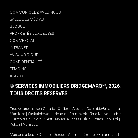
COMMUNIQUEZ AVEC NOUS
SALLE DES MÉDIAS
BLOGUE
PROPRIÉTÉS LUXUEUSES
COMMERCIAL
INTRANET
AVIS JURIDIQUE
CONFIDENTIALITÉ
TÉMOINS
ACCESSIBILITÉ
© SERVICES IMMOBILIERS BRIDGEMARQ
, 2026.
MD
TOUS DROITS RÉSERVÉS.
Trouver une maison
Ontario
|
Québec
|
Alberta
|
Colombie-Britannique
|
Manitoba
|
Saskatchewan
|
Nouveau-Brunswick
|
Terre-Neuve-et-Labrador
|
Territoires du Nord-Ouest
|
Nouvelle-Écosse
|
Île-du-Prince-Édouard
|
Yukon
|
Nunavut
.
Maisons à louer -
Ontario
|
Québec
|
Alberta
|
Colombie-Britannique
|