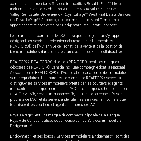
comprenant la mention « Services immobiliers Royal LePage
MD
Ltée »,
incluant sa division « Johnston & Daniel
MD
», « Royal LePage
MD
Credit
Valley Real Estate, Brokerage », « Royal LePage
MD
West Real Estate Services
», « Royal LePage
MD
Sussex », et « Les immeubles Mont-Tremblant »
appartiennent et sont gérés par Bridgemarq Real Estate Services
MD
.
Les marques de commerce MLS® ainsi que les logos qui s'y rapportent
désignent les services professionnels rendus par les membres
REALTORS® de l'ACI en vue de l'achat, de la vente et de la location de
biens immobiliers dans le cadre d'un système de vente collaborative.
REALTOR®, REALTORS® et le logo REALTOR® sont des marques
déposées de REALTOR® Canada Inc., une compagnie dont la National
Association of REALTORS® et l'Association canadienne de l’immobilier
sont propriétaires. Les marques de commerce REALTOR® servent à
distinguer les services immobiliers offerts par les courtiers et agents
immobilier en tant que membres de l'ACI. Les marques d'homologation
S.I.A.® /MLS®, Service inter-agences®, et leurs logos respectifs sont la
propriété de l'ACI, et ils servent à identifier les services immobiliers que
fournissent les courtiers et agents membres de l'ACI.
Royal LePage
MD
est une marque de commerce déposée de la Banque
Royale du Canada, utilisée sous licence par les Services immobiliers
Bridgemarq
MD
.
Bridgemarq
MD
et ses logos / Services immobiliers Bridgemarq
MD
sont des