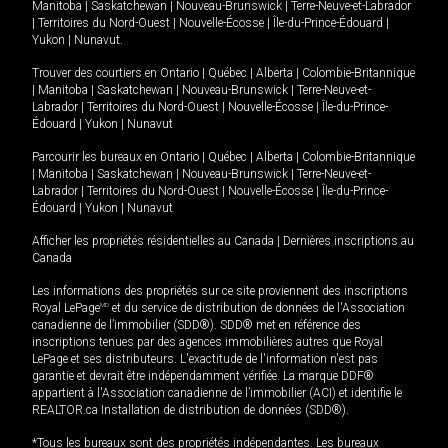
Manitoba
|
Saskatchewan
|
Nouveau-Brunswick
|
Terre-Neuve-et-Labrador
|
Territoires du Nord-Ouest
|
Nouvelle-Écosse
|
Île-du-Prince-Édouard
|
Yukon
|
Nunavut
.
Trouver des courtiers en
Ontario
|
Québec
|
Alberta
|
Colombie-Britannique
|
Manitoba
|
Saskatchewan
|
Nouveau-Brunswick
|
Terre-Neuve-et-
Labrador
|
Territoires du Nord-Ouest
|
Nouvelle-Écosse
|
Île-du-Prince-
Édouard
|
Yukon
|
Nunavut
Parcourir les bureaux en
Ontario
|
Québec
|
Alberta
|
Colombie-Britannique
|
Manitoba
|
Saskatchewan
|
Nouveau-Brunswick
|
Terre-Neuve-et-
Labrador
|
Territoires du Nord-Ouest
|
Nouvelle-Écosse
|
Île-du-Prince-
Édouard
|
Yukon
|
Nunavut
Afficher les propriétés résidentielles au Canada
|
Dernières inscriptions au
Canada
Les informations des propriétés sur ce site proviennent des inscriptions
Royal LePage
MD
et du service de distribution de données de l'Association
canadienne de l’immobilier (SDD®). SDD® met en référence des
inscriptions tenues par des agences immobilières autres que Royal
LePage et ses distributeurs. L'exactitude de l'information n'est pas
garantie et devrait être indépendamment vérifiée. La marque DDF®
appartient à l'Association canadienne de l’immobilier (ACI) et identifie le
REALTOR.ca Installation de distribution de données (SDD®).
*Tous les bureaux sont des propriétés indépendantes. Les bureaux