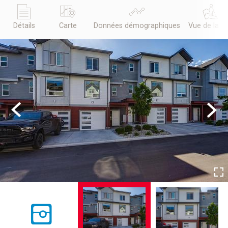
Détails
Carte
Données démographiques
Vue de la r
Previous
Next