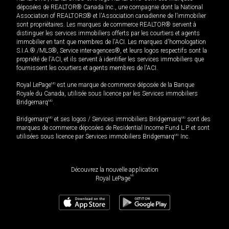
déposées de REALTOR® Canada Inc., une compagnie dont la National
Association of REALTORS® et l'Association canadienne de l’immobilier
sont propriétaires. Les marques de commerce REALTOR® servent à
distinguer les services immobiliers offerts par les courtiers et agents
immobilier en tant que membres de l'ACI. Les marques d'homologation
S.I.A.® /MLS®, Service inter-agences®, et leurs logos respectifs sont la
propriété de l'ACI, et ils servent à identifier les services immobiliers que
fournissent les courtiers et agents membres de l'ACI.
Royal LePage
MD
est une marque de commerce déposée de la Banque
Royale du Canada, utilisée sous licence par les Services immobiliers
Bridgemarq
MD
.
Bridgemarq
MD
et ses logos / Services immobiliers Bridgemarq
MD
sont des
marques de commerce déposées de Residential Income Fund L.P. et sont
utilisées sous licence par Services immobiliers Bridgemarq
MD
Inc.
Découvrez la nouvelle application
MD
Royal LePage
679 000
$