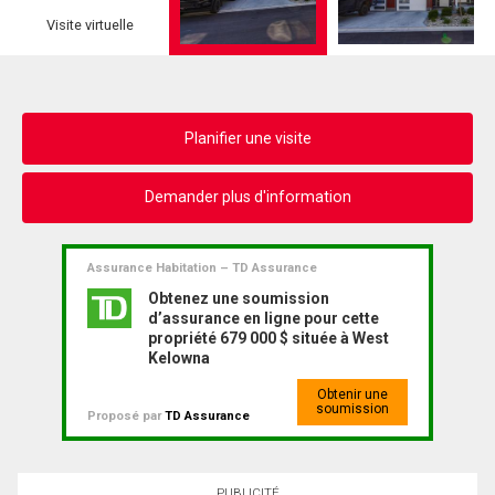
Visite virtuelle
Planifier une visite
Demander plus d'information
Assurance Habitation – TD Assurance
Obtenez une soumission
d’assurance en ligne pour cette
propriété 679 000 $ située à West
Kelowna
Obtenir une
soumission
Proposé par
TD Assurance
PUBLICITÉ