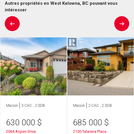
Autres propriétés en West Kelowna, BC pouvant vous
intéresser
Maison
3 CAC , 2 SDB
Maison
2 CAC , 2 SDB
630 000
$
685 000
$
2064 Aspen Drive
2150 Talavera Place