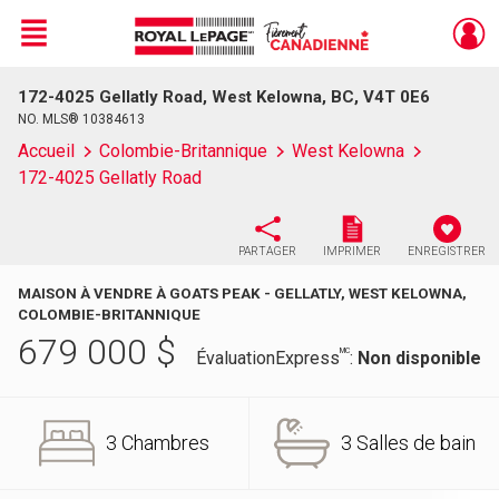
Menu
172-4025 Gellatly Road, West Kelowna, BC, V4T 0E6
Live
En Direct
NO. MLS® 10384613
Accueil
Colombie-Britannique
West Kelowna
172-4025 Gellatly Road
PARTAGER
IMPRIMER
ENREGISTRER
MAISON À VENDRE À GOATS PEAK - GELLATLY, WEST KELOWNA,
COLOMBIE-BRITANNIQUE
679 000
$
MC
ÉvaluationExpress
:
Non disponible
3 Chambres
3 Salles de bain