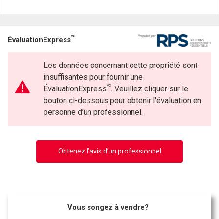
Nom
Courriel
MC
ÉvaluationExpress
Téléphone
(Optionnel)
Les données concernant cette propriété sont
Message
insuffisantes pour fournir une
MC
ÉvaluationExpress
. Veuillez cliquer sur le
bouton ci-dessous pour obtenir l'évaluation en
personne d’un professionnel.
Obtenez l’avis d’un professionnel
Vous songez à vendre?
En cliquant sur le bouton « soumettre », vous consentez à nos conditions d'utilisation et