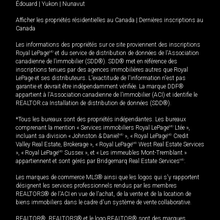
Édouard
|
Yukon
|
Nunavut
Afficher les propriétés résidentielles au Canada
|
Dernières inscriptions au
Canada
Les informations des propriétés sur ce site proviennent des inscriptions
Royal LePage
MD
et du service de distribution de données de l'Association
canadienne de l’immobilier (SDD®). SDD® met en référence des
inscriptions tenues par des agences immobilières autres que Royal
LePage et ses distributeurs. L'exactitude de l'information n'est pas
garantie et devrait être indépendamment vérifiée. La marque DDF®
appartient à l'Association canadienne de l’immobilier (ACI) et identifie le
REALTOR.ca Installation de distribution de données (SDD®).
*Tous les bureaux sont des propriétés indépendantes. Les bureaux
comprenant la mention « Services immobiliers Royal LePage
MD
Ltée »,
incluant sa division « Johnston & Daniel
MD
», « Royal LePage
MD
Credit
Valley Real Estate, Brokerage », « Royal LePage
MD
West Real Estate Services
», « Royal LePage
MD
Sussex », et « Les immeubles Mont-Tremblant »
appartiennent et sont gérés par Bridgemarq Real Estate Services
MD
.
Les marques de commerce MLS® ainsi que les logos qui s'y rapportent
désignent les services professionnels rendus par les membres
REALTORS® de l'ACI en vue de l'achat, de la vente et de la location de
biens immobiliers dans le cadre d'un système de vente collaborative.
REALTOR®, REALTORS® et le logo REALTOR® sont des marques