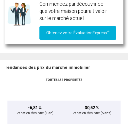
Commencez par découvrir ce
vous nous fournissez l'autorisation écrite de communiquer avec vous.
que votre maison pourrait valoir
sur le marché actuel.
MC
Obtenez votre ÉvaluationExpress
Tendances des prix du marché immobilier
TOUTES LES PROPRIÉTÉS
-6,81 %
30,52 %
Variation des prix
(1 an)
Variation des prix
(5 ans)