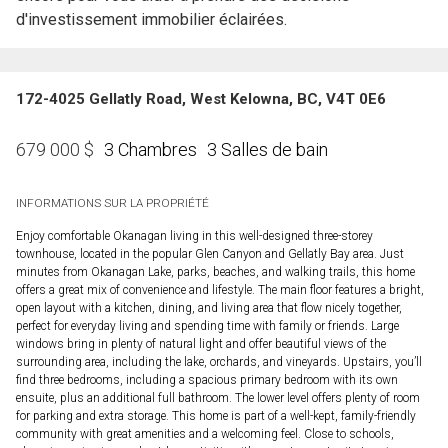
d'investissement immobilier éclairées.
172-4025 Gellatly Road, West Kelowna, BC, V4T 0E6
3 Chambres
3 Salles de bain
679 000
$
INFORMATIONS SUR LA PROPRIÉTÉ
Enjoy comfortable Okanagan living in this well-designed three-storey
townhouse, located in the popular Glen Canyon and Gellatly Bay area. Just
minutes from Okanagan Lake, parks, beaches, and walking trails, this home
offers a great mix of convenience and lifestyle. The main floor features a bright,
open layout with a kitchen, dining, and living area that flow nicely together,
perfect for everyday living and spending time with family or friends. Large
windows bring in plenty of natural light and offer beautiful views of the
surrounding area, including the lake, orchards, and vineyards. Upstairs, you’ll
find three bedrooms, including a spacious primary bedroom with its own
ensuite, plus an additional full bathroom. The lower level offers plenty of room
for parking and extra storage. This home is part of a well-kept, family-friendly
community with great amenities and a welcoming feel. Close to schools,