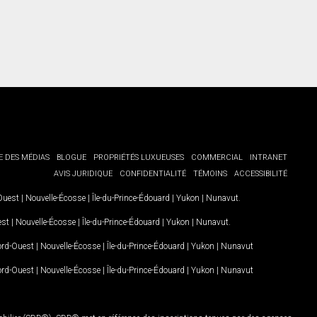
E DES MÉDIAS
BLOGUE
PROPRIÉTÉS LUXUEUSES
COMMERCIAL
INTRANET
AVIS JURIDIQUE
CONFIDENTIALITÉ
TÉMOINS
ACCESSIBILITÉ
-Ouest
|
Nouvelle-Écosse
|
Île-du-Prince-Édouard
|
Yukon
|
Nunavut
.
est
|
Nouvelle-Écosse
|
Île-du-Prince-Édouard
|
Yukon
|
Nunavut
.
Nord-Ouest
|
Nouvelle-Écosse
|
Île-du-Prince-Édouard
|
Yukon
|
Nunavut
Nord-Ouest
|
Nouvelle-Écosse
|
Île-du-Prince-Édouard
|
Yukon
|
Nunavut