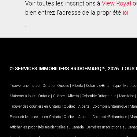
Voir toutes les inscriptions à
View Royal
o
bien entrez l'adresse de la propriété
ici
.
© SERVICES IMMOBILIERS BRIDGEMARQ
, 2026.
TOUS D
MD
Trouver une maison
Ontario
|
Québec
|
Alberta
|
Colombie-Britannique
|
Manitob
Maisons à louer -
Ontario
|
Québec
|
Alberta
|
Colombie-Britannique
|
Manitoba
|
Trouver des courtiers en
Ontario
|
Québec
|
Alberta
|
Colombie-Britannique
|
Man
Parcourir les bureaux en
Ontario
|
Québec
|
Alberta
|
Colombie-Britannique
|
Man
Afficher les propriétés résidentielles au Canada
|
Dernières inscriptions au Cana