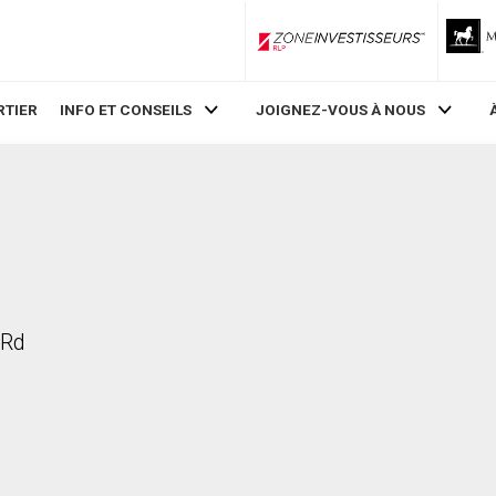
ZoneInvestisseurs RLP
RTIER
INFO ET CONSEILS
JOIGNEZ-VOUS À NOUS
 Rd