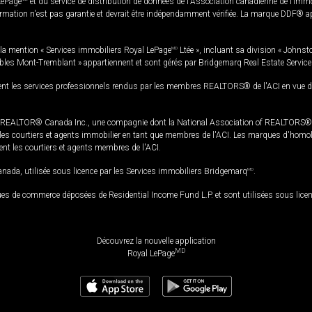
LePage
et du service de distribution de données de l'Association canadienne de l’im
rmation n'est pas garantie et devrait être indépendamment vérifiée. La marque DDF® appa
la mention « Services immobiliers Royal LePage
MD
Ltée », incluant sa division « Johnst
bles Mont-Tremblant » appartiennent et sont gérés par Bridgemarq Real Estate Servic
 les services professionnels rendus par les membres REALTORS® de l'ACI en vue de l'a
TOR® Canada Inc., une compagnie dont la National Association of REALTORS® et l'
s courtiers et agents immobilier en tant que membres de l'ACI. Les marques d'homolog
ssent les courtiers et agents membres de l'ACI.
da, utilisée sous licence par les Services immobiliers Bridgemarq
MD
.
s de commerce déposées de Residential Income Fund L.P. et sont utilisées sous lice
Découvrez la nouvelle application
MD
Royal LePage