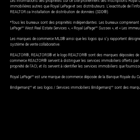
Les informations des propriétés sur ce site proviennent des inscriptions Royal 
immobilières autres que Royal LePage et ses distributeurs. L'exactitude de l'info
REALTOR.ca Installation de distribution de données (SDD®).
*Tous les bureaux sont des propriétés indépendantes. Les bureaux comprenant 
LePage
MD
West Real Estate Services », « Royal LePage
MD
Sussex », et « Les immeu
Les marques de commerce MLS® ainsi que les logos qui s'y rapportent désignent
système de vente collaborative.
REALTOR®, REALTORS® et le logo REALTOR® sont des marques déposées de REAL
commerce REALTOR® servent à distinguer les services immobiliers offerts par le
propriété de l'ACI, et ils servent à identifier les services immobiliers que fourni
Royal LePage
MD
est une marque de commerce déposée de la Banque Royale du Cana
Bridgemarq
MD
et ses logos / Services immobiliers Bridgemarq
MD
sont des marque