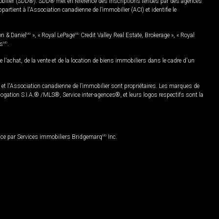
mobilier (SDD®). SDD® met en référence des inscriptions tenues par des agences
rtient à l'Association canadienne de l’immobilier (ACI) et identifie le
on & Daniel
MD
», « Royal LePage
MD
Credit Valley Real Estate, Brokerage », « Royal
es
MD
.
chat, de la vente et de la location de biens immobiliers dans le cadre d'un
Association canadienne de l’immobilier sont propriétaires. Les marques de
ation S.I.A.® /MLS®, Service inter-agences®, et leurs logos respectifs sont la
nce par Services immobiliers Bridgemarq
MD
Inc.