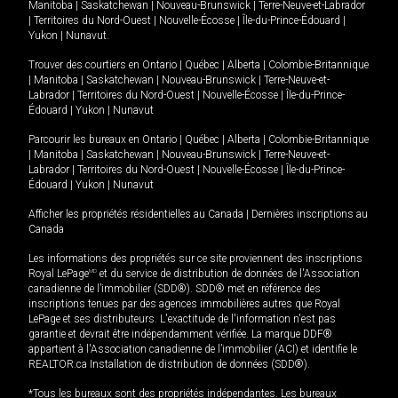
Manitoba
|
Saskatchewan
|
Nouveau-Brunswick
|
Terre-Neuve-et-Labrador
|
Territoires du Nord-Ouest
|
Nouvelle-Écosse
|
Île-du-Prince-Édouard
|
Yukon
|
Nunavut
.
Trouver des courtiers en
Ontario
|
Québec
|
Alberta
|
Colombie-Britannique
|
Manitoba
|
Saskatchewan
|
Nouveau-Brunswick
|
Terre-Neuve-et-
Labrador
|
Territoires du Nord-Ouest
|
Nouvelle-Écosse
|
Île-du-Prince-
Édouard
|
Yukon
|
Nunavut
Parcourir les bureaux en
Ontario
|
Québec
|
Alberta
|
Colombie-Britannique
|
Manitoba
|
Saskatchewan
|
Nouveau-Brunswick
|
Terre-Neuve-et-
Labrador
|
Territoires du Nord-Ouest
|
Nouvelle-Écosse
|
Île-du-Prince-
Édouard
|
Yukon
|
Nunavut
Afficher les propriétés résidentielles au Canada
|
Dernières inscriptions au
Canada
Les informations des propriétés sur ce site proviennent des inscriptions
Royal LePage
MD
et du service de distribution de données de l'Association
canadienne de l’immobilier (SDD®). SDD® met en référence des
inscriptions tenues par des agences immobilières autres que Royal
LePage et ses distributeurs. L'exactitude de l'information n'est pas
garantie et devrait être indépendamment vérifiée. La marque DDF®
appartient à l'Association canadienne de l’immobilier (ACI) et identifie le
REALTOR.ca Installation de distribution de données (SDD®).
*Tous les bureaux sont des propriétés indépendantes. Les bureaux