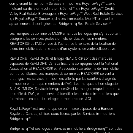
comprenant la mention « Services immobiliers Royal LePage
MD
Ltée »,
incluant sa division « Johnston & Daniel
MD
», « Royal LePage
MD
Credit
Valley Real Estate, Brokerage », « Royal LePage
MD
West Real Estate Services
», « Royal LePage
MD
Sussex », et « Les immeubles Mont-Tremblant »
appartiennent et sont gérés par Bridgemarq Real Estate Services
MD
.
Les marques de commerce MLS® ainsi que les logos qui s'y rapportent
désignent les services professionnels rendus par les membres
REALTORS® de l'ACI en vue de l'achat, de la vente et de la location de
biens immobiliers dans le cadre d'un système de vente collaborative.
REALTOR®, REALTORS® et le logo REALTOR® sont des marques
déposées de REALTOR® Canada Inc., une compagnie dont la National
Association of REALTORS® et l'Association canadienne de l’immobilier
sont propriétaires. Les marques de commerce REALTOR® servent à
distinguer les services immobiliers offerts par les courtiers et agents
immobilier en tant que membres de l'ACI. Les marques d'homologation
S.I.A.® /MLS®, Service inter-agences®, et leurs logos respectifs sont la
propriété de l'ACI, et ils servent à identifier les services immobiliers que
fournissent les courtiers et agents membres de l'ACI.
Royal LePage
MD
est une marque de commerce déposée de la Banque
Royale du Canada, utilisée sous licence par les Services immobiliers
Bridgemarq
MD
.
Bridgemarq
MD
et ses logos / Services immobiliers Bridgemarq
MD
sont des