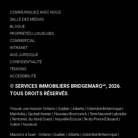
COMMUNIQUEZ AVEC NOUS
SALLE DES MÉDIAS
BLOGUE
PROPRIÉTÉS LUXUEUSES
COMMERCIAL
INTRANET
AVIS JURIDIQUE
CONFIDENTIALITÉ
TÉMOINS
ACCESSIBILITÉ
© SERVICES IMMOBILIERS BRIDGEMARQ
, 2026.
MD
TOUS DROITS RÉSERVÉS.
Trouver une maison
Ontario
|
Québec
|
Alberta
|
Colombie-Britannique
|
Manitoba
|
Saskatchewan
|
Nouveau-Brunswick
|
Terre-Neuve-et-Labrador
|
Territoires du Nord-Ouest
|
Nouvelle-Écosse
|
Île-du-Prince-Édouard
|
Yukon
|
Nunavut
.
Maisons à louer -
Ontario
|
Québec
|
Alberta
|
Colombie-Britannique
|