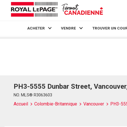
ACHETER
VENDRE
TROUVER UN COUR
Live
En Direct
PH3-5555 Dunbar Street, Vancouve
NO. MLS® R3063603
Accueil
Colombie-Britannique
Vancouver
PH3-555