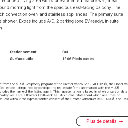
concept living area with stone-accented feature wall, linear
-round morning light from the spacious east-facing balcony. The
sch convection oven, and stainless appliances. The primary suite
e shower. Extras include A/C, 2 parking (one EV-ready), in-suite
m
Stationnement:
Oui
Surface utile:
1366 Pieds carrés
part from the MLS® Reciprocity program of the Greater Vancouver REALTORS®, the Fraser Val
 Real estate listings held by participating real estate firms are marked with the MLS®
ncludes the name of the listing agent. This representation is based in whole or part on data
alley Real Estate Board or Chilliwack & District Real Estate Board which assumes no
eproduced without the express written consent of the Greater Vancouver REALTORS®, the Fras
Plus de détails