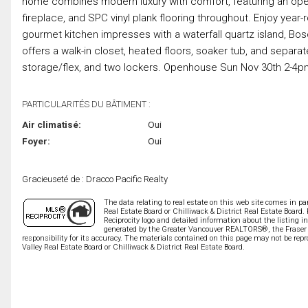
home combines modern luxury with comfort, featuring an open-
fireplace, and SPC vinyl plank flooring throughout. Enjoy year
gourmet kitchen impresses with a waterfall quartz island, Bo
offers a walk-in closet, heated floors, soaker tub, and separat
storage/flex, and two lockers. Openhouse Sun Nov 30th 2-4p
PARTICULARITÉS DU BÂTIMENT :
Air climatisé:
Oui
Foyer:
Oui
Gracieuseté de : Dracco Pacific Realty
The data relating to real estate on this web site comes in 
Real Estate Board or Chilliwack & District Real Estate Board.
Reciprocity logo and detailed information about the listing i
generated by the Greater Vancouver REALTORS®, the Fraser V
responsibility for its accuracy. The materials contained on this page may not be r
Valley Real Estate Board or Chilliwack & District Real Estate Board.