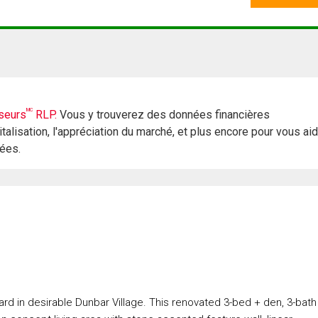
MC
seurs
RLP.
Vous y trouverez des données financières
italisation, l'appréciation du marché, et plus encore pour vous ai
rées.
rd in desirable Dunbar Village. This renovated 3-bed + den, 3-bath