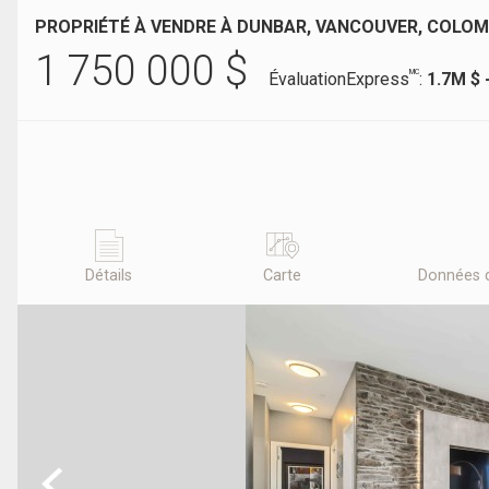
PROPRIÉTÉ À VENDRE À DUNBAR, VANCOUVER, COLOM
1 750 000
$
MC
ÉvaluationExpress
:
1.7M $ 
Détails
Carte
Données 
Previous