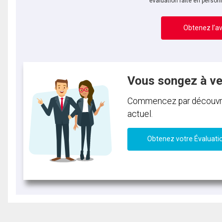
évaluation faite en person
Obtenez l’av
Vous songez à v
Commencez par découvrir 
actuel.
Obtenez votre Évaluati