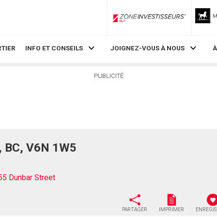
ZoneInvestisseurs RLP
TIER
INFO ET CONSEILS
JOIGNEZ-VOUS À NOUS
À
PUBLICITÉ
r, BC, V6N 1W5
5 Dunbar Street
PARTAGER
IMPRIMER
ENREGI