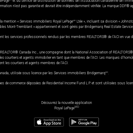
LePage
et du service de distribution de données de l'Association canadienne de l’im
rmation n'est pas garantie et devrait être indépendamment vérifiée. La marque DDF® appa
la mention « Services immobiliers Royal LePage
MD
Ltée », incluant sa division « Johnst
bles Mont-Tremblant » appartiennent et sont gérés par Bridgemarq Real Estate Servic
 les services professionnels rendus par les membres REALTORS® de l'ACI en vue de l'a
TOR® Canada Inc., une compagnie dont la National Association of REALTORS® et l'
s courtiers et agents immobilier en tant que membres de l'ACI. Les marques d'homolog
ssent les courtiers et agents membres de l'ACI.
da, utilisée sous licence par les Services immobiliers Bridgemarq
MD
.
s de commerce déposées de Residential Income Fund L.P. et sont utilisées sous lice
Découvrez la nouvelle application
MD
Royal LePage