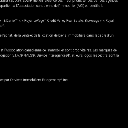
mobilier (SDD®). SDD® met en référence des inscriptions tenues par des agences
rtient à l'Association canadienne de l’immobilier (ACI) et identifie le
on & Daniel
MD
», « Royal LePage
MD
Credit Valley Real Estate, Brokerage », « Royal
es
MD
.
chat, de la vente et de la location de biens immobiliers dans le cadre d'un
Association canadienne de l’immobilier sont propriétaires. Les marques de
ation S.I.A.® /MLS®, Service inter-agences®, et leurs logos respectifs sont la
nce par Services immobiliers Bridgemarq
MD
Inc.