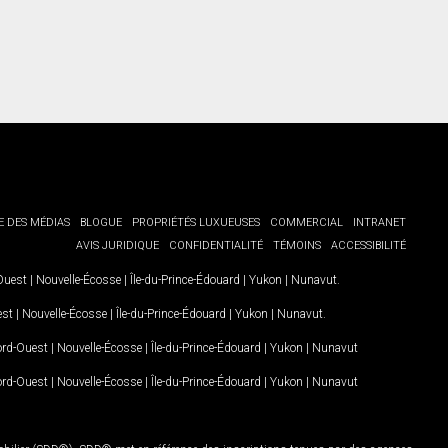
E DES MÉDIAS
BLOGUE
PROPRIÉTÉS LUXUEUSES
COMMERCIAL
INTRANET
AVIS JURIDIQUE
CONFIDENTIALITÉ
TÉMOINS
ACCESSIBILITÉ
-Ouest
|
Nouvelle-Écosse
|
Île-du-Prince-Édouard
|
Yukon
|
Nunavut
.
est
|
Nouvelle-Écosse
|
Île-du-Prince-Édouard
|
Yukon
|
Nunavut
.
Nord-Ouest
|
Nouvelle-Écosse
|
Île-du-Prince-Édouard
|
Yukon
|
Nunavut
Nord-Ouest
|
Nouvelle-Écosse
|
Île-du-Prince-Édouard
|
Yukon
|
Nunavut