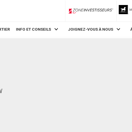
ZoneInvestisseurs RLP
RTIER
INFO ET CONSEILS
JOIGNEZ-VOUS À NOUS
W