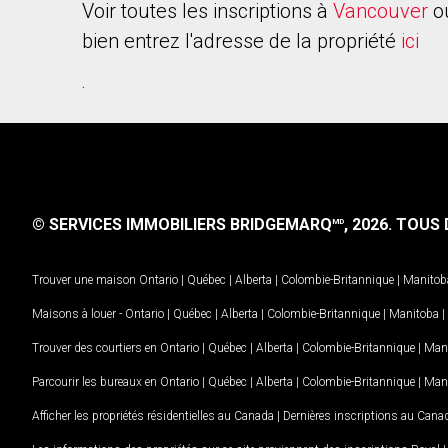
Voir toutes les inscriptions à
Vancouver
o
bien entrez l'adresse de la propriété
ici
.
© SERVICES IMMOBILIERS BRIDGEMARQ
, 2026.
TOUS D
MD
Trouver une maison
Ontario
|
Québec
|
Alberta
|
Colombie-Britannique
|
Manitob
Maisons à louer -
Ontario
|
Québec
|
Alberta
|
Colombie-Britannique
|
Manitoba
|
Trouver des courtiers en
Ontario
|
Québec
|
Alberta
|
Colombie-Britannique
|
Man
Parcourir les bureaux en
Ontario
|
Québec
|
Alberta
|
Colombie-Britannique
|
Man
Afficher les propriétés résidentielles au Canada
|
Dernières inscriptions au Cana