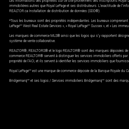
Les informations des propriétés sur ce site proviennent des inscriptions Royal 
immobilières autres que Royal LePage et ses distributeurs. L'exactitude de l'info
REALTOR.ca Installation de distribution de données (SDD®).
*Tous les bureaux sont des propriétés indépendantes. Les bureaux comprenant 
LePage
MD
West Real Estate Services », « Royal LePage
MD
Sussex », et « Les immeu
Les marques de commerce MLS® ainsi que les logos qui s'y rapportent désignent
système de vente collaborative.
REALTOR®, REALTORS® et le logo REALTOR® sont des marques déposées de REAL
commerce REALTOR® servent à distinguer les services immobiliers offerts par le
propriété de l'ACI, et ils servent à identifier les services immobiliers que fourni
Royal LePage
MD
est une marque de commerce déposée de la Banque Royale du Cana
Bridgemarq
MD
et ses logos / Services immobiliers Bridgemarq
MD
sont des marque