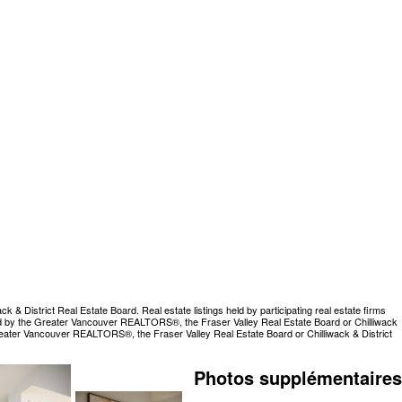
 District Real Estate Board. Real estate listings held by participating real estate firms
rated by the Greater Vancouver REALTORS®, the Fraser Valley Real Estate Board or Chilliwack
Greater Vancouver REALTORS®, the Fraser Valley Real Estate Board or Chilliwack & District
Photos supplémentaires