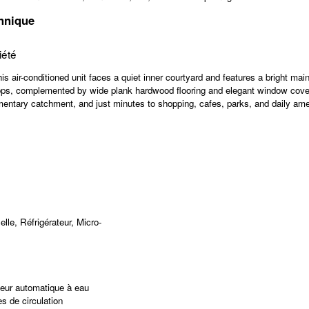
nnique
iété
 air-conditioned unit faces a quiet inner courtyard and features a bright main
tops, complemented by wide plank hardwood flooring and elegant window cover
ary catchment, and just minutes to shopping, cafes, parks, and daily amenit
le, Réfrigérateur, Micro-
teur automatique à eau
s de circulation