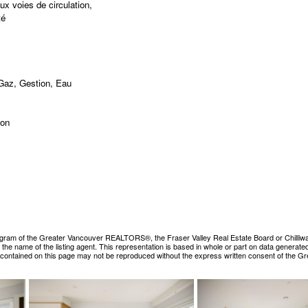
x voies de circulation,
té
 Gaz, Gestion, Eau
ion
ogram of the Greater Vancouver REALTORS®, the Fraser Valley Real Estate Board or Chilliwack &
es the name of the listing agent. This representation is based in whole or part on data gene
ls contained on this page may not be reproduced without the express written consent of the 