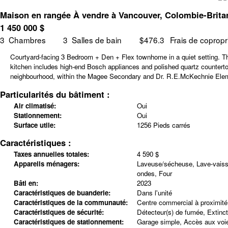
Maison en rangée À vendre à Vancouver, Colombie-Brita
1 450 000
$
3
Chambres
3
Salles de bain
$476.3
Frais de copropr
Courtyard-facing 3 Bedroom + Den + Flex townhome in a quiet setting. This
kitchen includes high-end Bosch appliances and polished quartz counter
neighbourhood, within the Magee Secondary and Dr. R.E.McKechnie Element
Particularités du bâtiment :
Air climatisé:
Oui
Stationnement:
Oui
Surface utile:
1256 Pieds carrés
Caractéristiques :
Taxes annuelles totales:
4 590 $
Appareils ménagers:
Laveuse/sécheuse, Lave-vaissel
ondes, Four
Bâti en:
2023
Caractéristiques de buanderie:
Dans l'unité
Caractéristiques de la communauté:
Centre commercial à proximité
Caractéristiques de sécurité:
Détecteur(s) de fumée, Extinc
Caractéristiques de stationnement:
Garage simple, Accès aux voie