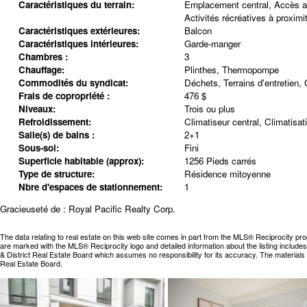
Caractéristiques du terrain:
Emplacement central, Accès au
Activités récréatives à proximi
Caractéristiques extérieures:
Balcon
Caractéristiques intérieures:
Garde-manger
Chambres :
3
Chauffage:
Plinthes, Thermopompe
Commodités du syndicat:
Déchets, Terrains d'entretien,
Frais de copropriété :
476 $
Niveaux:
Trois ou plus
Refroidissement:
Climatiseur central, Climatisat
Salle(s) de bains :
2+1
Sous-sol:
Fini
Superficie habitable (approx):
1256 Pieds carrés
Type de structure:
Résidence mitoyenne
Nbre d'espaces de stationnement:
1
Gracieuseté de : Royal Pacific Realty Corp.
The data relating to real estate on this web site comes in part from the MLS® Reciprocity pr
are marked with the MLS® Reciprocity logo and detailed information about the listing includ
& District Real Estate Board which assumes no responsibility for its accuracy. The materia
Real Estate Board.