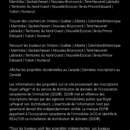
Manitoba
|
Saskatchewan
|
Nouveau-Brunswick
|
Terre-Neuve-et-Labrador
|
Territoires du Nord-Ouest
|
Nouvelle-Écosse
|
Île-du-Prince-Édouard
|
Yukon
|
Nunavut
.
Trouver des courtiers en
Ontario
|
Québec
|
Alberta
|
Colombie-Britannique
|
Manitoba
|
Saskatchewan
|
Nouveau-Brunswick
|
Terre-Neuve-et-
Labrador
|
Territoires du Nord-Ouest
|
Nouvelle-Écosse
|
Île-du-Prince-
Édouard
|
Yukon
|
Nunavut
Parcourir les bureaux en
Ontario
|
Québec
|
Alberta
|
Colombie-Britannique
|
Manitoba
|
Saskatchewan
|
Nouveau-Brunswick
|
Terre-Neuve-et-
Labrador
|
Territoires du Nord-Ouest
|
Nouvelle-Écosse
|
Île-du-Prince-
Édouard
|
Yukon
|
Nunavut
Afficher les propriétés résidentielles au Canada
|
Dernières inscriptions au
Canada
Les informations des propriétés sur ce site proviennent des inscriptions
Royal LePage
MD
et du service de distribution de données de l'Association
canadienne de l’immobilier (SDD®). SDD® met en référence des
inscriptions tenues par des agences immobilières autres que Royal
LePage et ses distributeurs. L'exactitude de l'information n'est pas
garantie et devrait être indépendamment vérifiée. La marque DDF®
appartient à l'Association canadienne de l’immobilier (ACI) et identifie le
REALTOR.ca Installation de distribution de données (SDD®).
*Tous les bureaux sont des propriétés indépendantes. Les bureaux