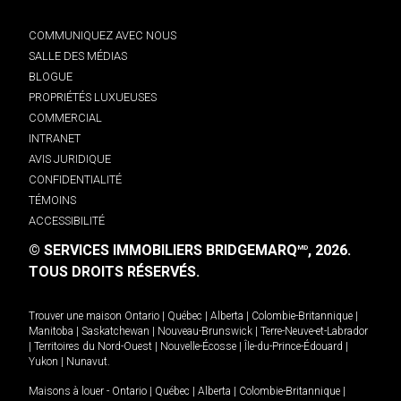
COMMUNIQUEZ AVEC NOUS
SALLE DES MÉDIAS
BLOGUE
PROPRIÉTÉS LUXUEUSES
COMMERCIAL
INTRANET
AVIS JURIDIQUE
CONFIDENTIALITÉ
TÉMOINS
ACCESSIBILITÉ
© SERVICES IMMOBILIERS BRIDGEMARQ
, 2026.
MD
TOUS DROITS RÉSERVÉS.
Trouver une maison
Ontario
|
Québec
|
Alberta
|
Colombie-Britannique
|
Manitoba
|
Saskatchewan
|
Nouveau-Brunswick
|
Terre-Neuve-et-Labrador
|
Territoires du Nord-Ouest
|
Nouvelle-Écosse
|
Île-du-Prince-Édouard
|
Yukon
|
Nunavut
.
Maisons à louer -
Ontario
|
Québec
|
Alberta
|
Colombie-Britannique
|