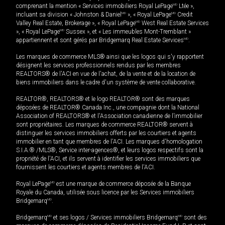
comprenant la mention « Services immobiliers Royal LePage
MD
Ltée »,
incluant sa division « Johnston & Daniel
MD
», « Royal LePage
MD
Credit
Valley Real Estate, Brokerage », « Royal LePage
MD
West Real Estate Services
», « Royal LePage
MD
Sussex », et « Les immeubles Mont-Tremblant »
appartiennent et sont gérés par Bridgemarq Real Estate Services
MD
.
Les marques de commerce MLS® ainsi que les logos qui s'y rapportent
désignent les services professionnels rendus par les membres
REALTORS® de l'ACI en vue de l'achat, de la vente et de la location de
biens immobiliers dans le cadre d'un système de vente collaborative.
REALTOR®, REALTORS® et le logo REALTOR® sont des marques
déposées de REALTOR® Canada Inc., une compagnie dont la National
Association of REALTORS® et l'Association canadienne de l’immobilier
sont propriétaires. Les marques de commerce REALTOR® servent à
distinguer les services immobiliers offerts par les courtiers et agents
immobilier en tant que membres de l'ACI. Les marques d'homologation
S.I.A.® /MLS®, Service inter-agences®, et leurs logos respectifs sont la
propriété de l'ACI, et ils servent à identifier les services immobiliers que
fournissent les courtiers et agents membres de l'ACI.
Royal LePage
MD
est une marque de commerce déposée de la Banque
Royale du Canada, utilisée sous licence par les Services immobiliers
Bridgemarq
MD
.
Bridgemarq
MD
et ses logos / Services immobiliers Bridgemarq
MD
sont des