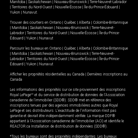
Manitoba
|
Saskatchewan
|
Nouveau-Brunswick
|
Terre-Neuve-et-Labrador
|
Territoires du Nord-Ouest
|
Nouvelle-Écosse
|
Île-du-Prince-Édouard
|
Yukon
|
Nunavut
.
Trouver des courtiers en
Ontario
|
Québec
|
Alberta
|
Colombie-Britannique
|
Manitoba
|
Saskatchewan
|
Nouveau-Brunswick
|
Terre-Neuve-et-
Labrador
|
Territoires du Nord-Ouest
|
Nouvelle-Écosse
|
Île-du-Prince-
Édouard
|
Yukon
|
Nunavut
Parcourir les bureaux en
Ontario
|
Québec
|
Alberta
|
Colombie-Britannique
|
Manitoba
|
Saskatchewan
|
Nouveau-Brunswick
|
Terre-Neuve-et-
Labrador
|
Territoires du Nord-Ouest
|
Nouvelle-Écosse
|
Île-du-Prince-
Édouard
|
Yukon
|
Nunavut
Afficher les propriétés résidentielles au Canada
|
Dernières inscriptions au
Canada
Les informations des propriétés sur ce site proviennent des inscriptions
Royal LePage
MD
et du service de distribution de données de l'Association
canadienne de l’immobilier (SDD®). SDD® met en référence des
inscriptions tenues par des agences immobilières autres que Royal
LePage et ses distributeurs. L'exactitude de l'information n'est pas
garantie et devrait être indépendamment vérifiée. La marque DDF®
appartient à l'Association canadienne de l’immobilier (ACI) et identifie le
REALTOR.ca Installation de distribution de données (SDD®).
*Tous les bureaux sont des propriétés indépendantes. Les bureaux