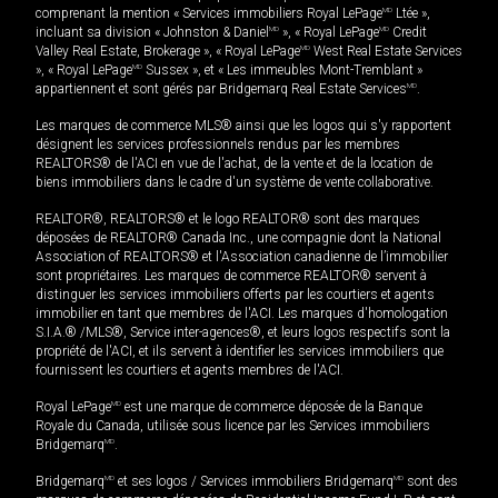
comprenant la mention « Services immobiliers Royal LePage
MD
Ltée »,
incluant sa division « Johnston & Daniel
MD
», « Royal LePage
MD
Credit
Valley Real Estate, Brokerage », « Royal LePage
MD
West Real Estate Services
», « Royal LePage
MD
Sussex », et « Les immeubles Mont-Tremblant »
appartiennent et sont gérés par Bridgemarq Real Estate Services
MD
.
Les marques de commerce MLS® ainsi que les logos qui s'y rapportent
désignent les services professionnels rendus par les membres
REALTORS® de l'ACI en vue de l'achat, de la vente et de la location de
biens immobiliers dans le cadre d'un système de vente collaborative.
REALTOR®, REALTORS® et le logo REALTOR® sont des marques
déposées de REALTOR® Canada Inc., une compagnie dont la National
Association of REALTORS® et l'Association canadienne de l’immobilier
sont propriétaires. Les marques de commerce REALTOR® servent à
distinguer les services immobiliers offerts par les courtiers et agents
immobilier en tant que membres de l'ACI. Les marques d'homologation
S.I.A.® /MLS®, Service inter-agences®, et leurs logos respectifs sont la
propriété de l'ACI, et ils servent à identifier les services immobiliers que
fournissent les courtiers et agents membres de l'ACI.
Royal LePage
MD
est une marque de commerce déposée de la Banque
Royale du Canada, utilisée sous licence par les Services immobiliers
Bridgemarq
MD
.
Bridgemarq
MD
et ses logos / Services immobiliers Bridgemarq
MD
sont des