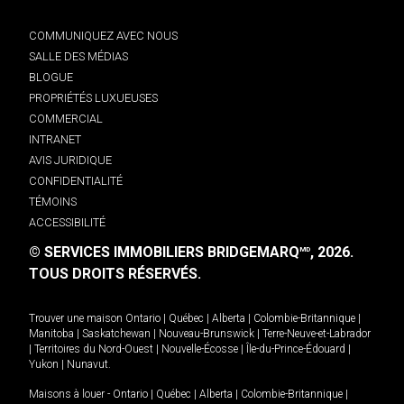
COMMUNIQUEZ AVEC NOUS
SALLE DES MÉDIAS
BLOGUE
PROPRIÉTÉS LUXUEUSES
COMMERCIAL
INTRANET
AVIS JURIDIQUE
CONFIDENTIALITÉ
TÉMOINS
ACCESSIBILITÉ
© SERVICES IMMOBILIERS BRIDGEMARQ
, 2026.
MD
TOUS DROITS RÉSERVÉS.
Trouver une maison
Ontario
|
Québec
|
Alberta
|
Colombie-Britannique
|
Manitoba
|
Saskatchewan
|
Nouveau-Brunswick
|
Terre-Neuve-et-Labrador
|
Territoires du Nord-Ouest
|
Nouvelle-Écosse
|
Île-du-Prince-Édouard
|
Yukon
|
Nunavut
.
Maisons à louer -
Ontario
|
Québec
|
Alberta
|
Colombie-Britannique
|