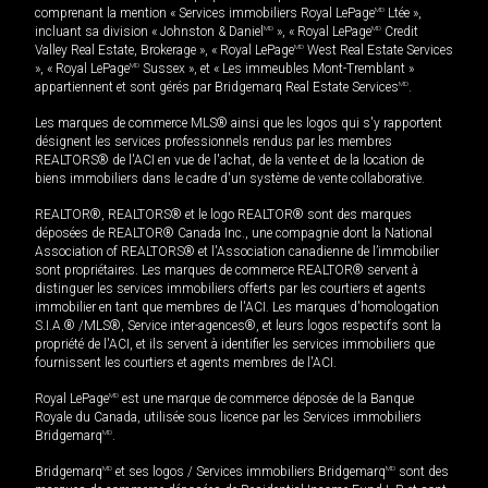
comprenant la mention « Services immobiliers Royal LePage
MD
Ltée »,
incluant sa division « Johnston & Daniel
MD
», « Royal LePage
MD
Credit
Valley Real Estate, Brokerage », « Royal LePage
MD
West Real Estate Services
», « Royal LePage
MD
Sussex », et « Les immeubles Mont-Tremblant »
appartiennent et sont gérés par Bridgemarq Real Estate Services
MD
.
Les marques de commerce MLS® ainsi que les logos qui s'y rapportent
désignent les services professionnels rendus par les membres
REALTORS® de l'ACI en vue de l'achat, de la vente et de la location de
biens immobiliers dans le cadre d'un système de vente collaborative.
REALTOR®, REALTORS® et le logo REALTOR® sont des marques
déposées de REALTOR® Canada Inc., une compagnie dont la National
Association of REALTORS® et l'Association canadienne de l’immobilier
sont propriétaires. Les marques de commerce REALTOR® servent à
distinguer les services immobiliers offerts par les courtiers et agents
immobilier en tant que membres de l'ACI. Les marques d'homologation
S.I.A.® /MLS®, Service inter-agences®, et leurs logos respectifs sont la
propriété de l'ACI, et ils servent à identifier les services immobiliers que
fournissent les courtiers et agents membres de l'ACI.
Royal LePage
MD
est une marque de commerce déposée de la Banque
Royale du Canada, utilisée sous licence par les Services immobiliers
Bridgemarq
MD
.
Bridgemarq
MD
et ses logos / Services immobiliers Bridgemarq
MD
sont des