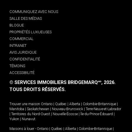
COMMUNIQUEZ AVEC NOUS
SALLE DES MÉDIAS
BLOGUE
PROPRIÉTÉS LUXUEUSES
COMMERCIAL
INTRANET
AVIS JURIDIQUE
CONFIDENTIALITÉ
TÉMOINS
ACCESSIBILITÉ
© SERVICES IMMOBILIERS BRIDGEMARQ
, 2026.
MD
TOUS DROITS RÉSERVÉS.
Trouver une maison
Ontario
|
Québec
|
Alberta
|
Colombie-Britannique
|
Manitoba
|
Saskatchewan
|
Nouveau-Brunswick
|
Terre-Neuve-et-Labrador
|
Territoires du Nord-Ouest
|
Nouvelle-Écosse
|
Île-du-Prince-Édouard
|
Yukon
|
Nunavut
.
Maisons à louer -
Ontario
|
Québec
|
Alberta
|
Colombie-Britannique
|