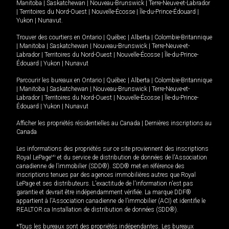
Manitoba
|
Saskatchewan
|
Nouveau-Brunswick
|
Terre-Neuve-et-Labrador
|
Territoires du Nord-Ouest
|
Nouvelle-Écosse
|
Île-du-Prince-Édouard
|
Yukon
|
Nunavut
.
Trouver des courtiers en
Ontario
|
Québec
|
Alberta
|
Colombie-Britannique
|
Manitoba
|
Saskatchewan
|
Nouveau-Brunswick
|
Terre-Neuve-et-
Labrador
|
Territoires du Nord-Ouest
|
Nouvelle-Écosse
|
Île-du-Prince-
Édouard
|
Yukon
|
Nunavut
Parcourir les bureaux en
Ontario
|
Québec
|
Alberta
|
Colombie-Britannique
|
Manitoba
|
Saskatchewan
|
Nouveau-Brunswick
|
Terre-Neuve-et-
Labrador
|
Territoires du Nord-Ouest
|
Nouvelle-Écosse
|
Île-du-Prince-
Édouard
|
Yukon
|
Nunavut
Afficher les propriétés résidentielles au Canada
|
Dernières inscriptions au
Canada
Les informations des propriétés sur ce site proviennent des inscriptions
Royal LePage
MD
et du service de distribution de données de l'Association
canadienne de l’immobilier (SDD®). SDD® met en référence des
inscriptions tenues par des agences immobilières autres que Royal
LePage et ses distributeurs. L'exactitude de l'information n'est pas
garantie et devrait être indépendamment vérifiée. La marque DDF®
appartient à l'Association canadienne de l’immobilier (ACI) et identifie le
REALTOR.ca Installation de distribution de données (SDD®).
*Tous les bureaux sont des propriétés indépendantes. Les bureaux