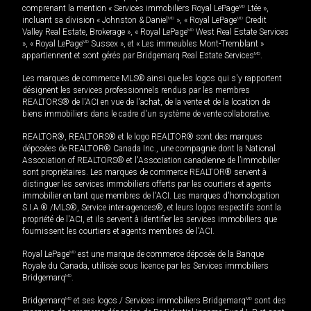
comprenant la mention « Services immobiliers Royal LePage
MD
Ltée »,
incluant sa division « Johnston & Daniel
MD
», « Royal LePage
MD
Credit
Valley Real Estate, Brokerage », « Royal LePage
MD
West Real Estate Services
», « Royal LePage
MD
Sussex », et « Les immeubles Mont-Tremblant »
appartiennent et sont gérés par Bridgemarq Real Estate Services
MD
.
Les marques de commerce MLS® ainsi que les logos qui s'y rapportent
désignent les services professionnels rendus par les membres
REALTORS® de l'ACI en vue de l'achat, de la vente et de la location de
biens immobiliers dans le cadre d'un système de vente collaborative.
REALTOR®, REALTORS® et le logo REALTOR® sont des marques
déposées de REALTOR® Canada Inc., une compagnie dont la National
Association of REALTORS® et l'Association canadienne de l’immobilier
sont propriétaires. Les marques de commerce REALTOR® servent à
distinguer les services immobiliers offerts par les courtiers et agents
immobilier en tant que membres de l'ACI. Les marques d'homologation
S.I.A.® /MLS®, Service inter-agences®, et leurs logos respectifs sont la
propriété de l'ACI, et ils servent à identifier les services immobiliers que
fournissent les courtiers et agents membres de l'ACI.
Royal LePage
MD
est une marque de commerce déposée de la Banque
Royale du Canada, utilisée sous licence par les Services immobiliers
Bridgemarq
MD
.
Bridgemarq
MD
et ses logos / Services immobiliers Bridgemarq
MD
sont des