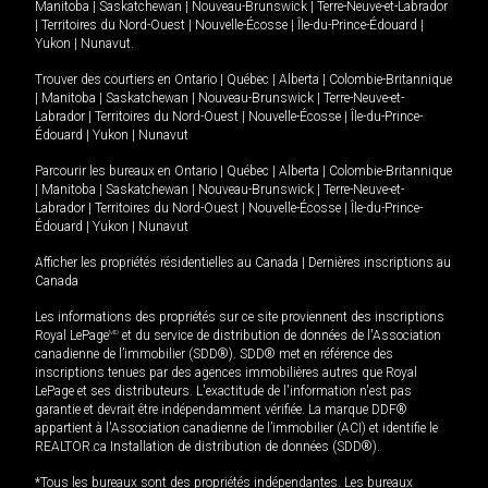
Manitoba
|
Saskatchewan
|
Nouveau-Brunswick
|
Terre-Neuve-et-Labrador
|
Territoires du Nord-Ouest
|
Nouvelle-Écosse
|
Île-du-Prince-Édouard
|
Yukon
|
Nunavut
.
Trouver des courtiers en
Ontario
|
Québec
|
Alberta
|
Colombie-Britannique
|
Manitoba
|
Saskatchewan
|
Nouveau-Brunswick
|
Terre-Neuve-et-
Labrador
|
Territoires du Nord-Ouest
|
Nouvelle-Écosse
|
Île-du-Prince-
Édouard
|
Yukon
|
Nunavut
Parcourir les bureaux en
Ontario
|
Québec
|
Alberta
|
Colombie-Britannique
|
Manitoba
|
Saskatchewan
|
Nouveau-Brunswick
|
Terre-Neuve-et-
Labrador
|
Territoires du Nord-Ouest
|
Nouvelle-Écosse
|
Île-du-Prince-
Édouard
|
Yukon
|
Nunavut
Afficher les propriétés résidentielles au Canada
|
Dernières inscriptions au
Canada
Les informations des propriétés sur ce site proviennent des inscriptions
Royal LePage
MD
et du service de distribution de données de l'Association
canadienne de l’immobilier (SDD®). SDD® met en référence des
inscriptions tenues par des agences immobilières autres que Royal
LePage et ses distributeurs. L'exactitude de l'information n'est pas
garantie et devrait être indépendamment vérifiée. La marque DDF®
appartient à l'Association canadienne de l’immobilier (ACI) et identifie le
REALTOR.ca Installation de distribution de données (SDD®).
*Tous les bureaux sont des propriétés indépendantes. Les bureaux