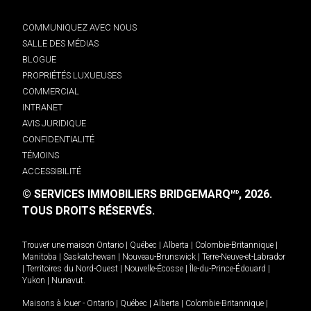
COMMUNIQUEZ AVEC NOUS
SALLE DES MÉDIAS
BLOGUE
PROPRIÉTÉS LUXUEUSES
COMMERCIAL
INTRANET
AVIS JURIDIQUE
CONFIDENTIALITÉ
TÉMOINS
ACCESSIBILITÉ
© SERVICES IMMOBILIERS BRIDGEMARQ
, 2026.
MD
TOUS DROITS RÉSERVÉS.
Trouver une maison
Ontario
|
Québec
|
Alberta
|
Colombie-Britannique
|
Manitoba
|
Saskatchewan
|
Nouveau-Brunswick
|
Terre-Neuve-et-Labrador
|
Territoires du Nord-Ouest
|
Nouvelle-Écosse
|
Île-du-Prince-Édouard
|
Yukon
|
Nunavut
.
Maisons à louer -
Ontario
|
Québec
|
Alberta
|
Colombie-Britannique
|