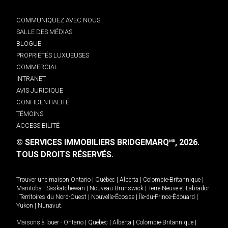
COMMUNIQUEZ AVEC NOUS
SALLE DES MÉDIAS
BLOGUE
PROPRIÉTÉS LUXUEUSES
COMMERCIAL
INTRANET
AVIS JURIDIQUE
CONFIDENTIALITÉ
TÉMOINS
ACCESSIBILITÉ
© SERVICES IMMOBILIERS BRIDGEMARQ
, 2026.
MD
TOUS DROITS RÉSERVÉS.
Trouver une maison
Ontario
|
Québec
|
Alberta
|
Colombie-Britannique
|
Manitoba
|
Saskatchewan
|
Nouveau-Brunswick
|
Terre-Neuve-et-Labrador
|
Territoires du Nord-Ouest
|
Nouvelle-Écosse
|
Île-du-Prince-Édouard
|
Yukon
|
Nunavut
.
Maisons à louer -
Ontario
|
Québec
|
Alberta
|
Colombie-Britannique
|