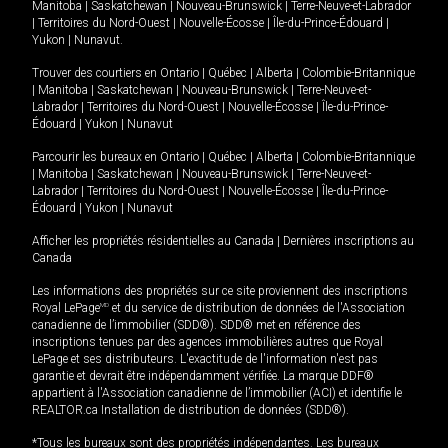
Manitoba
|
Saskatchewan
|
Nouveau-Brunswick
|
Terre-Neuve-et-Labrador
|
Territoires du Nord-Ouest
|
Nouvelle-Écosse
|
Île-du-Prince-Édouard
|
Yukon
|
Nunavut
.
Trouver des courtiers en
Ontario
|
Québec
|
Alberta
|
Colombie-Britannique
|
Manitoba
|
Saskatchewan
|
Nouveau-Brunswick
|
Terre-Neuve-et-
Labrador
|
Territoires du Nord-Ouest
|
Nouvelle-Écosse
|
Île-du-Prince-
Édouard
|
Yukon
|
Nunavut
Parcourir les bureaux en
Ontario
|
Québec
|
Alberta
|
Colombie-Britannique
|
Manitoba
|
Saskatchewan
|
Nouveau-Brunswick
|
Terre-Neuve-et-
Labrador
|
Territoires du Nord-Ouest
|
Nouvelle-Écosse
|
Île-du-Prince-
Édouard
|
Yukon
|
Nunavut
Afficher les propriétés résidentielles au Canada
|
Dernières inscriptions au
Canada
Les informations des propriétés sur ce site proviennent des inscriptions
Royal LePage
MD
et du service de distribution de données de l'Association
canadienne de l’immobilier (SDD®). SDD® met en référence des
inscriptions tenues par des agences immobilières autres que Royal
LePage et ses distributeurs. L'exactitude de l'information n'est pas
garantie et devrait être indépendamment vérifiée. La marque DDF®
appartient à l'Association canadienne de l’immobilier (ACI) et identifie le
REALTOR.ca Installation de distribution de données (SDD®).
*Tous les bureaux sont des propriétés indépendantes. Les bureaux