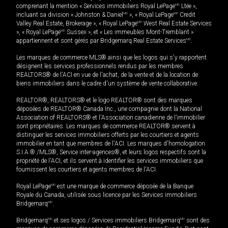
comprenant la mention « Services immobiliers Royal LePage
MD
Ltée »,
incluant sa division « Johnston & Daniel
MD
», « Royal LePage
MD
Credit
Valley Real Estate, Brokerage », « Royal LePage
MD
West Real Estate Services
», « Royal LePage
MD
Sussex », et « Les immeubles Mont-Tremblant »
appartiennent et sont gérés par Bridgemarq Real Estate Services
MD
.
Les marques de commerce MLS® ainsi que les logos qui s'y rapportent
désignent les services professionnels rendus par les membres
REALTORS® de l'ACI en vue de l'achat, de la vente et de la location de
biens immobiliers dans le cadre d'un système de vente collaborative.
REALTOR®, REALTORS® et le logo REALTOR® sont des marques
déposées de REALTOR® Canada Inc., une compagnie dont la National
Association of REALTORS® et l'Association canadienne de l’immobilier
sont propriétaires. Les marques de commerce REALTOR® servent à
distinguer les services immobiliers offerts par les courtiers et agents
immobilier en tant que membres de l'ACI. Les marques d'homologation
S.I.A.® /MLS®, Service inter-agences®, et leurs logos respectifs sont la
propriété de l'ACI, et ils servent à identifier les services immobiliers que
fournissent les courtiers et agents membres de l'ACI.
Royal LePage
MD
est une marque de commerce déposée de la Banque
Royale du Canada, utilisée sous licence par les Services immobiliers
Bridgemarq
MD
.
Bridgemarq
MD
et ses logos / Services immobiliers Bridgemarq
MD
sont des