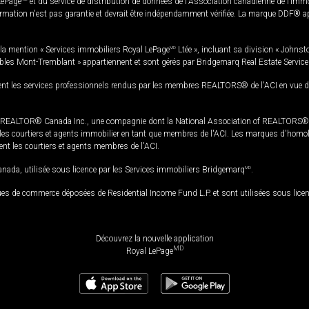
LePage
et du service de distribution de données de l'Association canadienne de l’im
rmation n'est pas garantie et devrait être indépendamment vérifiée. La marque DDF® appa
la mention « Services immobiliers Royal LePage
MD
Ltée », incluant sa division « Johnst
bles Mont-Tremblant » appartiennent et sont gérés par Bridgemarq Real Estate Servic
 les services professionnels rendus par les membres REALTORS® de l'ACI en vue de l'a
TOR® Canada Inc., une compagnie dont la National Association of REALTORS® et l'
s courtiers et agents immobilier en tant que membres de l'ACI. Les marques d'homolog
ssent les courtiers et agents membres de l'ACI.
da, utilisée sous licence par les Services immobiliers Bridgemarq
MD
.
s de commerce déposées de Residential Income Fund L.P. et sont utilisées sous lice
Découvrez la nouvelle application
MD
Royal LePage