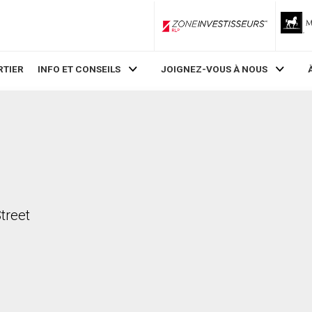
ZoneInvestisseurs RLP
RTIER
INFO ET CONSEILS
JOIGNEZ-VOUS À NOUS
treet