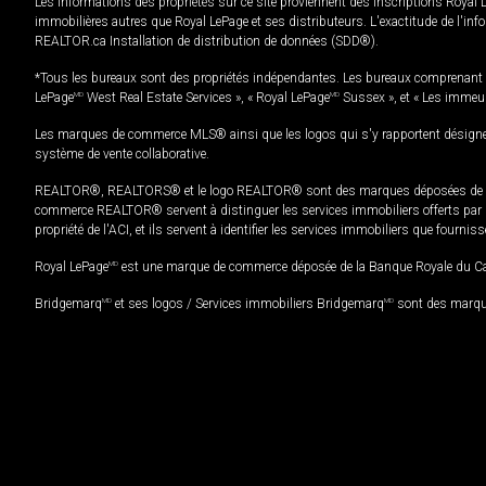
Les informations des propriétés sur ce site proviennent des inscriptions Royal 
immobilières autres que Royal LePage et ses distributeurs. L'exactitude de l'info
REALTOR.ca Installation de distribution de données (SDD®).
*Tous les bureaux sont des propriétés indépendantes. Les bureaux comprenant 
LePage
MD
West Real Estate Services », « Royal LePage
MD
Sussex », et « Les immeu
Les marques de commerce MLS® ainsi que les logos qui s'y rapportent désignent
système de vente collaborative.
REALTOR®, REALTORS® et le logo REALTOR® sont des marques déposées de REAL
commerce REALTOR® servent à distinguer les services immobiliers offerts par le
propriété de l'ACI, et ils servent à identifier les services immobiliers que fourni
Royal LePage
MD
est une marque de commerce déposée de la Banque Royale du Cana
Bridgemarq
MD
et ses logos / Services immobiliers Bridgemarq
MD
sont des marque