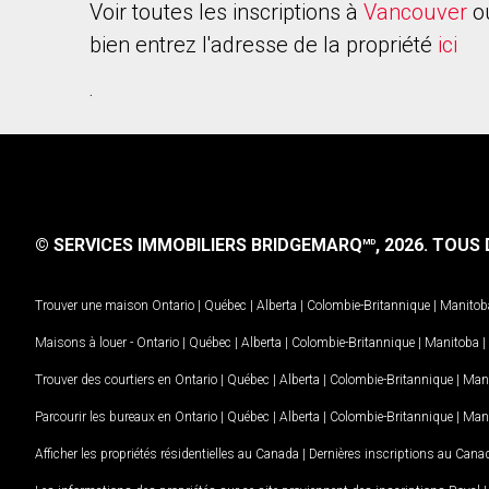
Voir toutes les inscriptions à
Vancouver
o
bien entrez l'adresse de la propriété
ici
.
© SERVICES IMMOBILIERS BRIDGEMARQ
, 2026.
TOUS D
MD
Trouver une maison
Ontario
|
Québec
|
Alberta
|
Colombie-Britannique
|
Manitob
Maisons à louer -
Ontario
|
Québec
|
Alberta
|
Colombie-Britannique
|
Manitoba
|
Trouver des courtiers en
Ontario
|
Québec
|
Alberta
|
Colombie-Britannique
|
Man
Parcourir les bureaux en
Ontario
|
Québec
|
Alberta
|
Colombie-Britannique
|
Man
Afficher les propriétés résidentielles au Canada
|
Dernières inscriptions au Cana