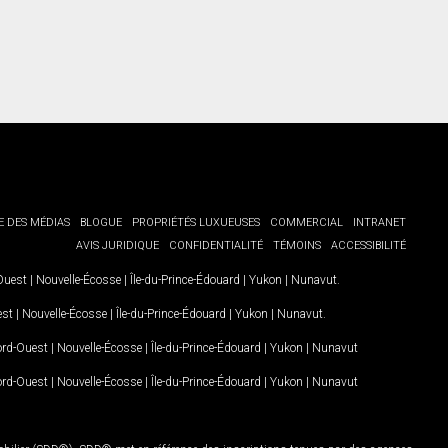
E DES MÉDIAS
BLOGUE
PROPRIÉTÉS LUXUEUSES
COMMERCIAL
INTRANET
AVIS JURIDIQUE
CONFIDENTIALITÉ
TÉMOINS
ACCESSIBILITÉ
-Ouest
|
Nouvelle-Écosse
|
Île-du-Prince-Édouard
|
Yukon
|
Nunavut
.
est
|
Nouvelle-Écosse
|
Île-du-Prince-Édouard
|
Yukon
|
Nunavut
.
Nord-Ouest
|
Nouvelle-Écosse
|
Île-du-Prince-Édouard
|
Yukon
|
Nunavut
Nord-Ouest
|
Nouvelle-Écosse
|
Île-du-Prince-Édouard
|
Yukon
|
Nunavut