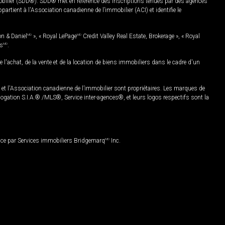
mobilier (SDD®). SDD® met en référence des inscriptions tenues par des agences
rtient à l'Association canadienne de l’immobilier (ACI) et identifie le
on & Daniel
MD
», « Royal LePage
MD
Credit Valley Real Estate, Brokerage », « Royal
es
MD
.
chat, de la vente et de la location de biens immobiliers dans le cadre d'un
Association canadienne de l’immobilier sont propriétaires. Les marques de
ation S.I.A.® /MLS®, Service inter-agences®, et leurs logos respectifs sont la
nce par Services immobiliers Bridgemarq
MD
Inc.