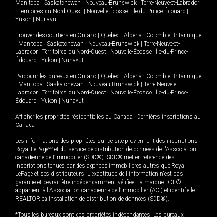
Manitoba
|
Saskatchewan
|
Nouveau-Brunswick
|
Terre-Neuve-et-Labrador
|
Territoires du Nord-Ouest
|
Nouvelle-Écosse
|
Île-du-Prince-Édouard
|
Yukon
|
Nunavut
.
Trouver des courtiers en
Ontario
|
Québec
|
Alberta
|
Colombie-Britannique
|
Manitoba
|
Saskatchewan
|
Nouveau-Brunswick
|
Terre-Neuve-et-
Labrador
|
Territoires du Nord-Ouest
|
Nouvelle-Écosse
|
Île-du-Prince-
Édouard
|
Yukon
|
Nunavut
Parcourir les bureaux en
Ontario
|
Québec
|
Alberta
|
Colombie-Britannique
|
Manitoba
|
Saskatchewan
|
Nouveau-Brunswick
|
Terre-Neuve-et-
Labrador
|
Territoires du Nord-Ouest
|
Nouvelle-Écosse
|
Île-du-Prince-
Édouard
|
Yukon
|
Nunavut
Afficher les propriétés résidentielles au Canada
|
Dernières inscriptions au
Canada
Les informations des propriétés sur ce site proviennent des inscriptions
Royal LePage
MD
et du service de distribution de données de l'Association
canadienne de l’immobilier (SDD®). SDD® met en référence des
inscriptions tenues par des agences immobilières autres que Royal
LePage et ses distributeurs. L'exactitude de l'information n'est pas
garantie et devrait être indépendamment vérifiée. La marque DDF®
appartient à l'Association canadienne de l’immobilier (ACI) et identifie le
REALTOR.ca Installation de distribution de données (SDD®).
*Tous les bureaux sont des propriétés indépendantes. Les bureaux