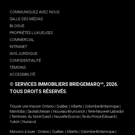
COMMUNIQUEZ AVEC NOUS
SALLE DES MÉDIAS
BLOGUE
PROPRIÉTÉS LUXUEUSES
COMMERCIAL
INTRANET
AVIS JURIDIQUE
CONFIDENTIALITÉ
TÉMOINS
ACCESSIBILITÉ
© SERVICES IMMOBILIERS BRIDGEMARQ
, 2026.
MD
TOUS DROITS RÉSERVÉS.
Trouver une maison
Ontario
|
Québec
|
Alberta
|
Colombie-Britannique
|
Manitoba
|
Saskatchewan
|
Nouveau-Brunswick
|
Terre-Neuve-et-Labrador
|
Territoires du Nord-Ouest
|
Nouvelle-Écosse
|
Île-du-Prince-Édouard
|
Yukon
|
Nunavut
.
Maisons à louer -
Ontario
|
Québec
|
Alberta
|
Colombie-Britannique
|