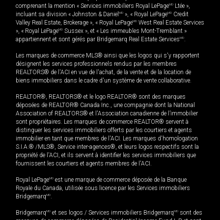
comprenant la mention « Services immobiliers Royal LePage
MD
Ltée »,
incluant sa division « Johnston & Daniel
MD
», « Royal LePage
MD
Credit
Valley Real Estate, Brokerage », « Royal LePage
MD
West Real Estate Services
», « Royal LePage
MD
Sussex », et « Les immeubles Mont-Tremblant »
appartiennent et sont gérés par Bridgemarq Real Estate Services
MD
.
Les marques de commerce MLS® ainsi que les logos qui s'y rapportent
désignent les services professionnels rendus par les membres
REALTORS® de l'ACI en vue de l'achat, de la vente et de la location de
biens immobiliers dans le cadre d'un système de vente collaborative.
REALTOR®, REALTORS® et le logo REALTOR® sont des marques
déposées de REALTOR® Canada Inc., une compagnie dont la National
Association of REALTORS® et l'Association canadienne de l’immobilier
sont propriétaires. Les marques de commerce REALTOR® servent à
distinguer les services immobiliers offerts par les courtiers et agents
immobilier en tant que membres de l'ACI. Les marques d'homologation
S.I.A.® /MLS®, Service inter-agences®, et leurs logos respectifs sont la
propriété de l'ACI, et ils servent à identifier les services immobiliers que
fournissent les courtiers et agents membres de l'ACI.
Royal LePage
MD
est une marque de commerce déposée de la Banque
Royale du Canada, utilisée sous licence par les Services immobiliers
Bridgemarq
MD
.
Bridgemarq
MD
et ses logos / Services immobiliers Bridgemarq
MD
sont des