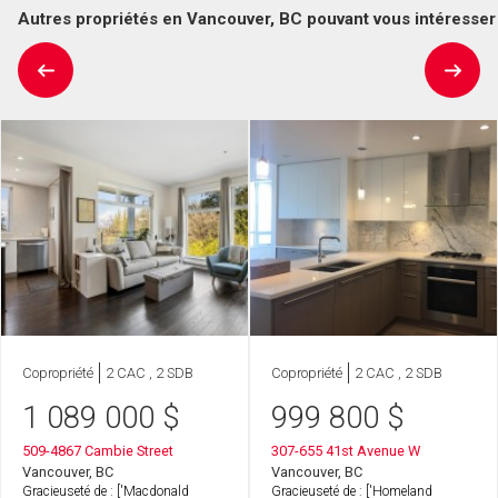
Autres propriétés en Vancouver, BC pouvant vous intéresser
Copropriété
2 CAC , 2 SDB
Copropriété
2 CAC , 2 SDB
1 089 000
$
999 800
$
509-4867 Cambie Street
307-655 41st Avenue W
Vancouver, BC
Vancouver, BC
Gracieuseté de : ['Macdonald
Gracieuseté de : ['Homeland