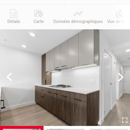
Détails
Carte
Données démographiques
Vue de la r
Previous
Next