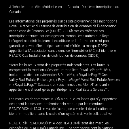
Afficher les propriétés résidentielles au Canada
|
Dernières inscriptions au
Canada
Les informations des propriétés sur ce site proviennent des inscriptions
Royal LePage
MD
et du service de distribution de données de l'Association
canadienne de l’immobilier (SDD®). SDD® met en référence des
inscriptions tenues par des agences immobilières autres que Royal
LePage et ses distributeurs. L'exactitude de l'information n'est pas
garantie et devrait être indépendamment vérifiée. La marque DDF®
appartient à l'Association canadienne de l’immobilier (ACI) et identifie le
REALTOR.ca Installation de distribution de données (SDD®).
*Tous les bureaux sont des propriétés indépendantes. Les bureaux
comprenant la mention « Services immobiliers Royal LePage
MD
Ltée »,
incluant sa division « Johnston & Daniel
MD
», « Royal LePage
MD
Credit
Valley Real Estate, Brokerage », « Royal LePage
MD
West Real Estate Services
», « Royal LePage
MD
Sussex », et « Les immeubles Mont-Tremblant »
appartiennent et sont gérés par Bridgemarq Real Estate Services
MD
.
Les marques de commerce MLS® ainsi que les logos qui s'y rapportent
désignent les services professionnels rendus par les membres
REALTORS® de l'ACI en vue de l'achat, de la vente et de la location de
biens immobiliers dans le cadre d'un système de vente collaborative.
REALTOR®, REALTORS® et le logo REALTOR® sont des marques
déposées de REALTOR® Canada Inc., une compagnie dont la National