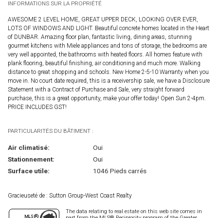
INFORMATIONS SUR LA PROPRIÉTÉ
AWESOME 2 LEVEL HOME, GREAT UPPER DECK, LOOKING OVER EVER,
LOTS OF WINDOWS AND LIGHT. Beautiful concrete homes located in the Heart
of DUNBAR. Amazing floor plan, fantastic living, dining areas, stunning
gourmet kitchens with Miele appliances and tons of storage, the bedrooms are
very well appointed, the bathrooms with heated floors. All homes feature with
plank flooring, beautiful finishing, air conditioning and much more. Walking
distance to great shopping and schools. New Home 2-5-10 Warranty when you
move in. No court date required, this is a receivership sale, we have a Disclosure
Statement with a Contract of Purchase and Sale, very straight forward
purchase, this is a great opportunity, make your offer today! Open Sun 2-4pm.
PRICE INCLUDES GST!
PARTICULARITÉS DU BÂTIMENT :
Air climatisé:
Oui
Stationnement:
Oui
Surface utile:
1046 Pieds carrés
Gracieuseté de : Sutton Group-West Coast Realty
The data relating to real estate on this web site comes in
part from the MLS® Reciprocity program of the Greater