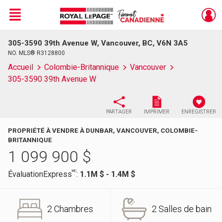
Menu
305-3590 39th Avenue W, Vancouver, BC, V6N 3A5
Live
En Direct
NO. MLS® R3128800
Accueil
Colombie-Britannique
Vancouver
305-3590 39th Avenue W
PARTAGER
IMPRIMER
ENREGISTRER
PROPRIÉTÉ À VENDRE À DUNBAR, VANCOUVER, COLOMBIE-
BRITANNIQUE
1 099 900
$
MC
ÉvaluationExpress
:
1.1M $ - 1.4M $
2 Chambres
2 Salles de bain