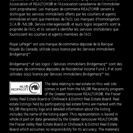
Association of REALTORS® et l'Association canadienne de l’immobilier
sont propriétaires. Les marques de commerce REALTOR® servent à
distinguer les services immobiliers offerts par les courtiers et agents
immobilier en tant que membres de l'ACI. Les marques d'homologation
S.I.A.® /MLS®, Service inter-agences®, et leurs logos respectifs sont la
propriété de l'ACI, et ils servent à identifier les services immobiliers que
fournissent les courtiers et agents membres de l'ACI.
Royal LePage
MD
est une marque de commerce déposée de la Banque
Royale du Canada, utilisée sous licence par les Services immobiliers
Bridgemarq
MD
.
Bridgemarq
MD
et ses logos / Services immobiliers Bridgemarq
MD
sont des
marques de commerce déposées de Residential Income Fund L.P. et sont
utilisées sous licence par Services immobiliers Bridgemarq
MD
Inc.
The data relating to real estate on this web site
comes in part from the MLS® Reciprocity program
of the Greater Vancouver REALTORS®, the Fraser
Valley Real Estate Board or Chilliwack & District Real Estate Board. Real
estate listings held by participating real estate firms are marked with the
MLS® Reciprocity logo and detailed information about the listing
includes the name of the listing agent. This representation is based in
whole or part on data generated by the Greater Vancouver REALTORS®,
the Fraser Valley Real Estate Board or Chilliwack & District Real Estate
Board which assumes no responsibility for its accuracy. The materials