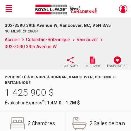
Menu
302-3590 39th Avenue W, Vancouver, BC, V6N 3A5
Live
En Direct
NO. MLS® R3128684
Accueil
Colombie-Britannique
Vancouver
302-3590 39th Avenue W
PARTAGER
IMPRIMER
ENREGISTRER
PROPRIÉTÉ À VENDRE À DUNBAR, VANCOUVER, COLOMBIE-
BRITANNIQUE
1 425 900
$
MC
ÉvaluationExpress
:
1.4M $ - 1.7M $
2 Chambres
2 Salles de bain