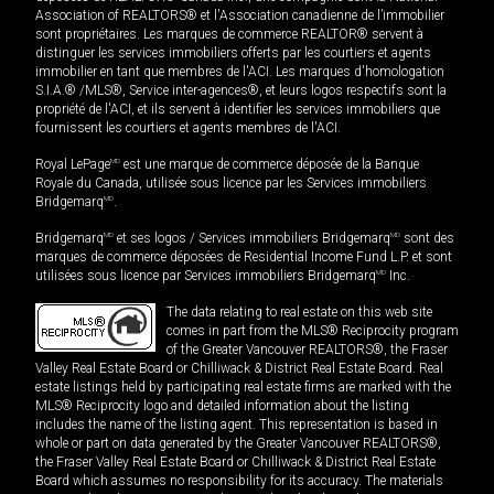
Association of REALTORS® et l'Association canadienne de l’immobilier
sont propriétaires. Les marques de commerce REALTOR® servent à
distinguer les services immobiliers offerts par les courtiers et agents
immobilier en tant que membres de l'ACI. Les marques d'homologation
S.I.A.® /MLS®, Service inter-agences®, et leurs logos respectifs sont la
propriété de l'ACI, et ils servent à identifier les services immobiliers que
fournissent les courtiers et agents membres de l'ACI.
Royal LePage
MD
est une marque de commerce déposée de la Banque
Royale du Canada, utilisée sous licence par les Services immobiliers
Bridgemarq
MD
.
Bridgemarq
MD
et ses logos / Services immobiliers Bridgemarq
MD
sont des
marques de commerce déposées de Residential Income Fund L.P. et sont
utilisées sous licence par Services immobiliers Bridgemarq
MD
Inc.
The data relating to real estate on this web site
comes in part from the MLS® Reciprocity program
of the Greater Vancouver REALTORS®, the Fraser
Valley Real Estate Board or Chilliwack & District Real Estate Board. Real
estate listings held by participating real estate firms are marked with the
MLS® Reciprocity logo and detailed information about the listing
includes the name of the listing agent. This representation is based in
whole or part on data generated by the Greater Vancouver REALTORS®,
the Fraser Valley Real Estate Board or Chilliwack & District Real Estate
Board which assumes no responsibility for its accuracy. The materials