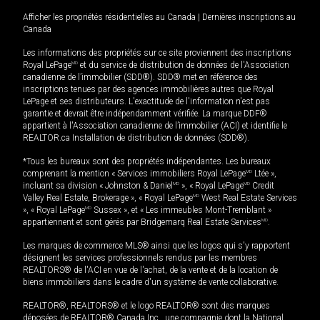
Afficher les propriétés résidentielles au Canada
|
Dernières inscriptions au
Canada
Les informations des propriétés sur ce site proviennent des inscriptions
Royal LePage
MD
et du service de distribution de données de l'Association
canadienne de l’immobilier (SDD®). SDD® met en référence des
inscriptions tenues par des agences immobilières autres que Royal
LePage et ses distributeurs. L'exactitude de l'information n'est pas
garantie et devrait être indépendamment vérifiée. La marque DDF®
appartient à l'Association canadienne de l’immobilier (ACI) et identifie le
REALTOR.ca Installation de distribution de données (SDD®).
*Tous les bureaux sont des propriétés indépendantes. Les bureaux
comprenant la mention « Services immobiliers Royal LePage
MD
Ltée »,
incluant sa division « Johnston & Daniel
MD
», « Royal LePage
MD
Credit
Valley Real Estate, Brokerage », « Royal LePage
MD
West Real Estate Services
», « Royal LePage
MD
Sussex », et « Les immeubles Mont-Tremblant »
appartiennent et sont gérés par Bridgemarq Real Estate Services
MD
.
Les marques de commerce MLS® ainsi que les logos qui s'y rapportent
désignent les services professionnels rendus par les membres
REALTORS® de l'ACI en vue de l'achat, de la vente et de la location de
biens immobiliers dans le cadre d'un système de vente collaborative.
REALTOR®, REALTORS® et le logo REALTOR® sont des marques
déposées de REALTOR® Canada Inc., une compagnie dont la National