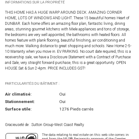
INFORMATIONS SUR LA PROPRIÉTÉ
THIS HOME HAS A HUGE WARP AROUND DECK. AMAZING CORNER
HOME, LOTS OF WINDOWS AND LIGHT. These 15 beautiful homes Heart of
DUNBAR. Each home offers an amazing floor plan, fantastic living, dining
areas, stunning gourmet kitchens with Miele appliances and tons of storage,
the bedrooms are very well appointed, the bathrooms with heated floors. All
homes feature with plank flooring, beautiful finishing, air conditioning and
much more. Walking distance to great shopping and schools. New Home 2-5-
10 Warranty when you move in. EV PARKING. No court date required, this is a
receivership sale, we have a Disclosure Statement with a Contract of Purchase
and Sale, very straight forward purchase, this is a great opportunity. OPEN
HOUSE Sat & Sun 2-4pm. PRICE INCLUDES GST!
PARTICULARITÉS DU BÂTIMENT :
Air climatisé:
Oui
Stationnement:
Oui
Surface utile:
1276 Pieds carrés
Gracieuseté de : Sutton Group-West Coast Realty
The data relating to real estate on this web site comes in
part from the MLS® Reciprocity program of the Greater