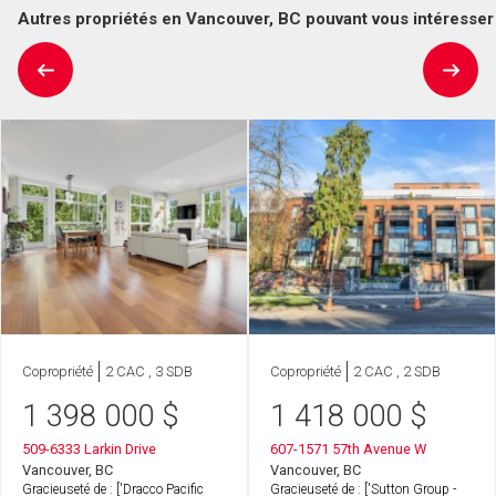
Autres propriétés en Vancouver, BC pouvant vous intéresser
Copropriété
2 CAC , 3 SDB
Copropriété
2 CAC , 2 SDB
1 398 000
$
1 418 000
$
509-6333 Larkin Drive
607-1571 57th Avenue W
Vancouver, BC
Vancouver, BC
Gracieuseté de : ['Dracco Pacific
Gracieuseté de : ['Sutton Group -