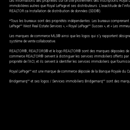
Les informations des propriétés sur ce site proviennent des inscriptions Royal 
immobilières autres que Royal LePage et ses distributeurs. L'exactitude de l'info
REALTOR.ca Installation de distribution de données (SDD®).
*Tous les bureaux sont des propriétés indépendantes. Les bureaux comprenant 
LePage
MD
West Real Estate Services », « Royal LePage
MD
Sussex », et « Les immeu
Les marques de commerce MLS® ainsi que les logos qui s'y rapportent désignent
système de vente collaborative.
REALTOR®, REALTORS® et le logo REALTOR® sont des marques déposées de REAL
commerce REALTOR® servent à distinguer les services immobiliers offerts par le
propriété de l'ACI, et ils servent à identifier les services immobiliers que fourni
Royal LePage
MD
est une marque de commerce déposée de la Banque Royale du Cana
Bridgemarq
MD
et ses logos / Services immobiliers Bridgemarq
MD
sont des marque