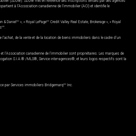
mobilier (SDD®). SDD® met en référence des inscriptions tenues par des agences
rtient à l'Association canadienne de l’immobilier (ACI) et identifie le
on & Daniel
MD
», « Royal LePage
MD
Credit Valley Real Estate, Brokerage », « Royal
es
MD
.
chat, de la vente et de la location de biens immobiliers dans le cadre d'un
Association canadienne de l’immobilier sont propriétaires. Les marques de
ation S.I.A.® /MLS®, Service inter-agences®, et leurs logos respectifs sont la
nce par Services immobiliers Bridgemarq
MD
Inc.