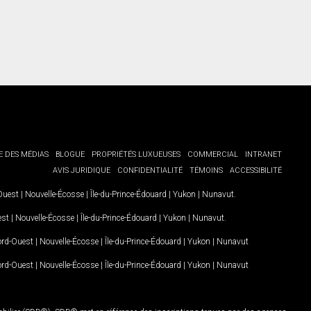
E DES MÉDIAS
BLOGUE
PROPRIÉTÉS LUXUEUSES
COMMERCIAL
INTRANET
AVIS JURIDIQUE
CONFIDENTIALITÉ
TÉMOINS
ACCESSIBILITÉ
-Ouest
|
Nouvelle-Écosse
|
Île-du-Prince-Édouard
|
Yukon
|
Nunavut
.
est
|
Nouvelle-Écosse
|
Île-du-Prince-Édouard
|
Yukon
|
Nunavut
.
Nord-Ouest
|
Nouvelle-Écosse
|
Île-du-Prince-Édouard
|
Yukon
|
Nunavut
Nord-Ouest
|
Nouvelle-Écosse
|
Île-du-Prince-Édouard
|
Yukon
|
Nunavut