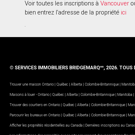
Voir toutes les inscriptions à
Vancouver
o
bien entrez l'adresse de la propriété
ici
.
© SERVICES IMMOBILIERS BRIDGEMARQ
, 2026.
TOUS D
MD
Trouver une maison
Ontario
|
Québec
|
Alberta
|
Colombie-Britannique
|
Manitob
Maisons à louer -
Ontario
|
Québec
|
Alberta
|
Colombie-Britannique
|
Manitoba
|
Trouver des courtiers en
Ontario
|
Québec
|
Alberta
|
Colombie-Britannique
|
Man
Parcourir les bureaux en
Ontario
|
Québec
|
Alberta
|
Colombie-Britannique
|
Man
Afficher les propriétés résidentielles au Canada
|
Dernières inscriptions au Cana