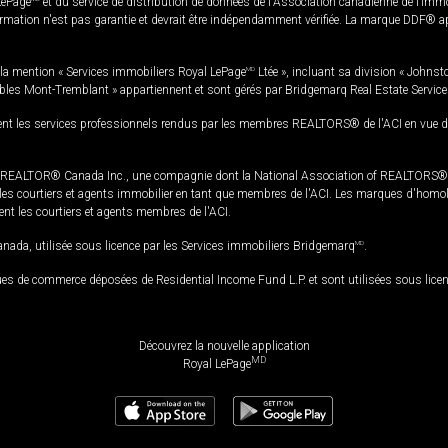
LePage
et du service de distribution de données de l'Association canadienne de l’im
rmation n'est pas garantie et devrait être indépendamment vérifiée. La marque DDF® appa
la mention « Services immobiliers Royal LePage
MD
Ltée », incluant sa division « Johnst
bles Mont-Tremblant » appartiennent et sont gérés par Bridgemarq Real Estate Servic
 les services professionnels rendus par les membres REALTORS® de l'ACI en vue de l'a
TOR® Canada Inc., une compagnie dont la National Association of REALTORS® et l'
s courtiers et agents immobilier en tant que membres de l'ACI. Les marques d'homolog
ssent les courtiers et agents membres de l'ACI.
da, utilisée sous licence par les Services immobiliers Bridgemarq
MD
.
s de commerce déposées de Residential Income Fund L.P. et sont utilisées sous lice
Découvrez la nouvelle application
MD
Royal LePage