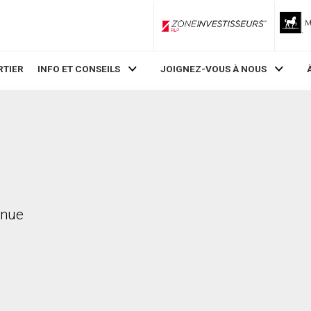
ZoneInvestisseurs RLP
RTIER
INFO ET CONSEILS
JOIGNEZ-VOUS À NOUS
enue