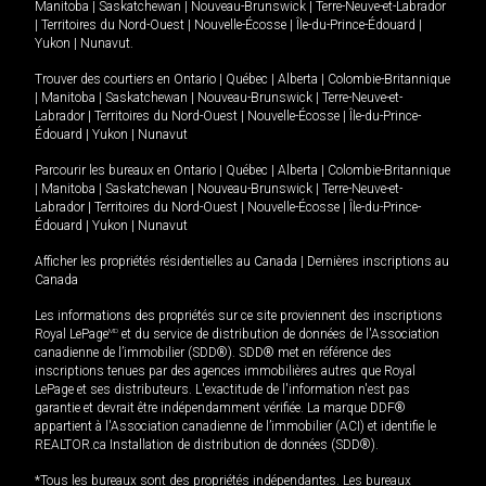
Manitoba
|
Saskatchewan
|
Nouveau-Brunswick
|
Terre-Neuve-et-Labrador
|
Territoires du Nord-Ouest
|
Nouvelle-Écosse
|
Île-du-Prince-Édouard
|
Yukon
|
Nunavut
.
Trouver des courtiers en
Ontario
|
Québec
|
Alberta
|
Colombie-Britannique
|
Manitoba
|
Saskatchewan
|
Nouveau-Brunswick
|
Terre-Neuve-et-
Labrador
|
Territoires du Nord-Ouest
|
Nouvelle-Écosse
|
Île-du-Prince-
Édouard
|
Yukon
|
Nunavut
Parcourir les bureaux en
Ontario
|
Québec
|
Alberta
|
Colombie-Britannique
|
Manitoba
|
Saskatchewan
|
Nouveau-Brunswick
|
Terre-Neuve-et-
Labrador
|
Territoires du Nord-Ouest
|
Nouvelle-Écosse
|
Île-du-Prince-
Édouard
|
Yukon
|
Nunavut
Afficher les propriétés résidentielles au Canada
|
Dernières inscriptions au
Canada
Les informations des propriétés sur ce site proviennent des inscriptions
Royal LePage
MD
et du service de distribution de données de l'Association
canadienne de l’immobilier (SDD®). SDD® met en référence des
inscriptions tenues par des agences immobilières autres que Royal
LePage et ses distributeurs. L'exactitude de l'information n'est pas
garantie et devrait être indépendamment vérifiée. La marque DDF®
appartient à l'Association canadienne de l’immobilier (ACI) et identifie le
REALTOR.ca Installation de distribution de données (SDD®).
*Tous les bureaux sont des propriétés indépendantes. Les bureaux