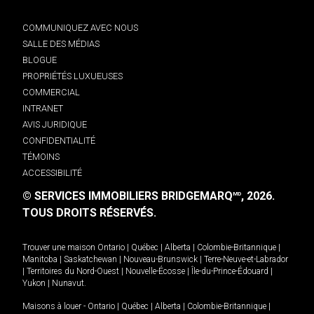
COMMUNIQUEZ AVEC NOUS
SALLE DES MÉDIAS
BLOGUE
PROPRIÉTÉS LUXUEUSES
COMMERCIAL
INTRANET
AVIS JURIDIQUE
CONFIDENTIALITÉ
TÉMOINS
ACCESSIBILITÉ
© SERVICES IMMOBILIERS BRIDGEMARQ
, 2026.
MD
TOUS DROITS RÉSERVÉS.
Trouver une maison
Ontario
|
Québec
|
Alberta
|
Colombie-Britannique
|
Manitoba
|
Saskatchewan
|
Nouveau-Brunswick
|
Terre-Neuve-et-Labrador
|
Territoires du Nord-Ouest
|
Nouvelle-Écosse
|
Île-du-Prince-Édouard
|
Yukon
|
Nunavut
.
Maisons à louer -
Ontario
|
Québec
|
Alberta
|
Colombie-Britannique
|