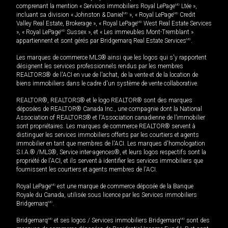
comprenant la mention « Services immobiliers Royal LePage
MD
Ltée »,
incluant sa division « Johnston & Daniel
MD
», « Royal LePage
MD
Credit
Valley Real Estate, Brokerage », « Royal LePage
MD
West Real Estate Services
», « Royal LePage
MD
Sussex », et « Les immeubles Mont-Tremblant »
appartiennent et sont gérés par Bridgemarq Real Estate Services
MD
.
Les marques de commerce MLS® ainsi que les logos qui s'y rapportent
désignent les services professionnels rendus par les membres
REALTORS® de l'ACI en vue de l'achat, de la vente et de la location de
biens immobiliers dans le cadre d'un système de vente collaborative.
REALTOR®, REALTORS® et le logo REALTOR® sont des marques
déposées de REALTOR® Canada Inc., une compagnie dont la National
Association of REALTORS® et l'Association canadienne de l’immobilier
sont propriétaires. Les marques de commerce REALTOR® servent à
distinguer les services immobiliers offerts par les courtiers et agents
immobilier en tant que membres de l'ACI. Les marques d'homologation
S.I.A.® /MLS®, Service inter-agences®, et leurs logos respectifs sont la
propriété de l'ACI, et ils servent à identifier les services immobiliers que
fournissent les courtiers et agents membres de l'ACI.
Royal LePage
MD
est une marque de commerce déposée de la Banque
Royale du Canada, utilisée sous licence par les Services immobiliers
Bridgemarq
MD
.
Bridgemarq
MD
et ses logos / Services immobiliers Bridgemarq
MD
sont des