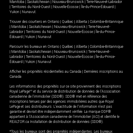
Manitoba
|
Saskatchewan
|
Nouveau-Brunswick
|
Terre-Neuve-et-Labrador
|
Territoires du Nord-Ouest
|
Nouvelle-Écosse
|
Île-du-Prince-Édouard
|
Yukon
|
Nunavut
.
Trouver des courtiers en
Ontario
|
Québec
|
Alberta
|
Colombie-Britannique
|
Manitoba
|
Saskatchewan
|
Nouveau-Brunswick
|
Terre-Neuve-et-
Labrador
|
Territoires du Nord-Ouest
|
Nouvelle-Écosse
|
Île-du-Prince-
Édouard
|
Yukon
|
Nunavut
Parcourir les bureaux en
Ontario
|
Québec
|
Alberta
|
Colombie-Britannique
|
Manitoba
|
Saskatchewan
|
Nouveau-Brunswick
|
Terre-Neuve-et-
Labrador
|
Territoires du Nord-Ouest
|
Nouvelle-Écosse
|
Île-du-Prince-
Édouard
|
Yukon
|
Nunavut
Afficher les propriétés résidentielles au Canada
|
Dernières inscriptions au
Canada
Les informations des propriétés sur ce site proviennent des inscriptions
Royal LePage
MD
et du service de distribution de données de l'Association
canadienne de l’immobilier (SDD®). SDD® met en référence des
inscriptions tenues par des agences immobilières autres que Royal
LePage et ses distributeurs. L'exactitude de l'information n'est pas
garantie et devrait être indépendamment vérifiée. La marque DDF®
appartient à l'Association canadienne de l’immobilier (ACI) et identifie le
REALTOR.ca Installation de distribution de données (SDD®).
*Tous les bureaux sont des propriétés indépendantes. Les bureaux