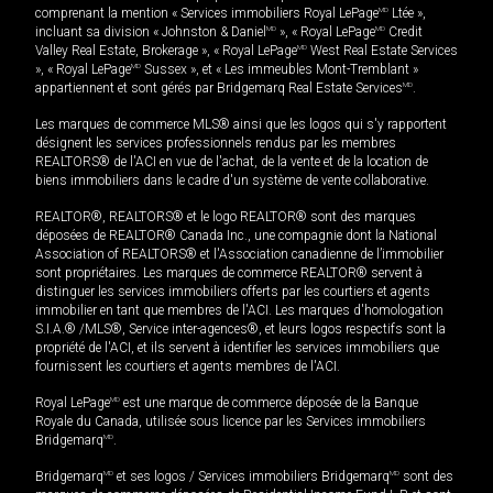
comprenant la mention « Services immobiliers Royal LePage
MD
Ltée »,
incluant sa division « Johnston & Daniel
MD
», « Royal LePage
MD
Credit
Valley Real Estate, Brokerage », « Royal LePage
MD
West Real Estate Services
», « Royal LePage
MD
Sussex », et « Les immeubles Mont-Tremblant »
appartiennent et sont gérés par Bridgemarq Real Estate Services
MD
.
Les marques de commerce MLS® ainsi que les logos qui s'y rapportent
désignent les services professionnels rendus par les membres
REALTORS® de l'ACI en vue de l'achat, de la vente et de la location de
biens immobiliers dans le cadre d'un système de vente collaborative.
REALTOR®, REALTORS® et le logo REALTOR® sont des marques
déposées de REALTOR® Canada Inc., une compagnie dont la National
Association of REALTORS® et l'Association canadienne de l’immobilier
sont propriétaires. Les marques de commerce REALTOR® servent à
distinguer les services immobiliers offerts par les courtiers et agents
immobilier en tant que membres de l'ACI. Les marques d'homologation
S.I.A.® /MLS®, Service inter-agences®, et leurs logos respectifs sont la
propriété de l'ACI, et ils servent à identifier les services immobiliers que
fournissent les courtiers et agents membres de l'ACI.
Royal LePage
MD
est une marque de commerce déposée de la Banque
Royale du Canada, utilisée sous licence par les Services immobiliers
Bridgemarq
MD
.
Bridgemarq
MD
et ses logos / Services immobiliers Bridgemarq
MD
sont des