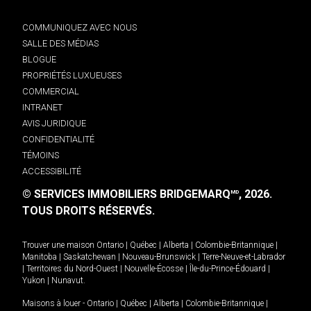
COMMUNIQUEZ AVEC NOUS
SALLE DES MÉDIAS
BLOGUE
PROPRIÉTÉS LUXUEUSES
COMMERCIAL
INTRANET
AVIS JURIDIQUE
CONFIDENTIALITÉ
TÉMOINS
ACCESSIBILITÉ
© SERVICES IMMOBILIERS BRIDGEMARQ
, 2026.
MD
TOUS DROITS RÉSERVÉS.
Trouver une maison
Ontario
|
Québec
|
Alberta
|
Colombie-Britannique
|
Manitoba
|
Saskatchewan
|
Nouveau-Brunswick
|
Terre-Neuve-et-Labrador
|
Territoires du Nord-Ouest
|
Nouvelle-Écosse
|
Île-du-Prince-Édouard
|
Yukon
|
Nunavut
.
Maisons à louer -
Ontario
|
Québec
|
Alberta
|
Colombie-Britannique
|