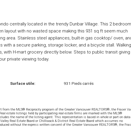
do centrally located in the trendy Dunbar Village. This 2 bedroo
 Open layout with no wasted space making this 931 sq ft seem much
ing area. Stainless steel appliances, built-in gas cooktop/ oven, an
 with a secure parking, storage locker, and a bicycle stall. Walkin
 with H-mart grocery directly below. Steps to public transit giving
ur private viewing today.
Surface utile:
931 Pieds carrés
part from the MLS® Reciprocity program of the Greater Vancouver REALTORS®, the Fraser Val
 Real estate listings held by participating real estate firms are marked with the MLS®
ncludes the name of the listing agent. This representation is based in whole or part on data
alley Real Estate Board or Chilliwack & District Real Estate Board which assumes no
eproduced without the express written consent of the Greater Vancouver REALTORS®, the Fras