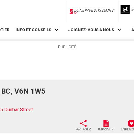
ZoneInvestisseurs RLP
TIER
INFO ET CONSEILS
JOIGNEZ-VOUS À NOUS
À
PUBLICITÉ
, BC, V6N 1W5
5 Dunbar Street
PARTAGER
IMPRIMER
ENREGI