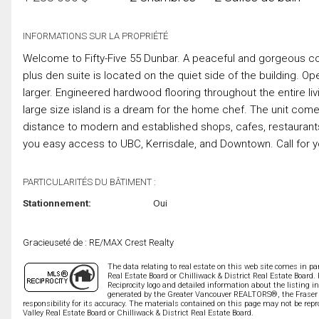
INFORMATIONS SUR LA PROPRIÉTÉ
Welcome to Fifty-Five 55 Dunbar. A peaceful and gorgeous con
plus den suite is located on the quiet side of the building.
larger. Engineered hardwood flooring throughout the entire liv
large size island is a dream for the home chef. The unit comes
distance to modern and established shops, cafes, restaurants,
you easy access to UBC, Kerrisdale, and Downtown. Call for yo
PARTICULARITÉS DU BÂTIMENT :
Stationnement:
Oui
Gracieuseté de : RE/MAX Crest Realty
The data relating to real estate on this web site comes in 
Real Estate Board or Chilliwack & District Real Estate Board.
Reciprocity logo and detailed information about the listing i
generated by the Greater Vancouver REALTORS®, the Fraser V
responsibility for its accuracy. The materials contained on this page may not be r
Valley Real Estate Board or Chilliwack & District Real Estate Board.