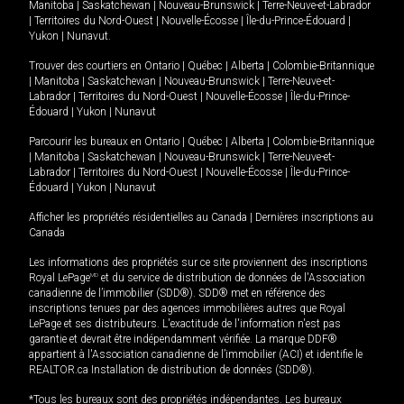
Manitoba
|
Saskatchewan
|
Nouveau-Brunswick
|
Terre-Neuve-et-Labrador
|
Territoires du Nord-Ouest
|
Nouvelle-Écosse
|
Île-du-Prince-Édouard
|
Yukon
|
Nunavut
.
Trouver des courtiers en
Ontario
|
Québec
|
Alberta
|
Colombie-Britannique
|
Manitoba
|
Saskatchewan
|
Nouveau-Brunswick
|
Terre-Neuve-et-
Labrador
|
Territoires du Nord-Ouest
|
Nouvelle-Écosse
|
Île-du-Prince-
Édouard
|
Yukon
|
Nunavut
Parcourir les bureaux en
Ontario
|
Québec
|
Alberta
|
Colombie-Britannique
|
Manitoba
|
Saskatchewan
|
Nouveau-Brunswick
|
Terre-Neuve-et-
Labrador
|
Territoires du Nord-Ouest
|
Nouvelle-Écosse
|
Île-du-Prince-
Édouard
|
Yukon
|
Nunavut
Afficher les propriétés résidentielles au Canada
|
Dernières inscriptions au
Canada
Les informations des propriétés sur ce site proviennent des inscriptions
Royal LePage
MD
et du service de distribution de données de l'Association
canadienne de l’immobilier (SDD®). SDD® met en référence des
inscriptions tenues par des agences immobilières autres que Royal
LePage et ses distributeurs. L'exactitude de l'information n'est pas
garantie et devrait être indépendamment vérifiée. La marque DDF®
appartient à l'Association canadienne de l’immobilier (ACI) et identifie le
REALTOR.ca Installation de distribution de données (SDD®).
*Tous les bureaux sont des propriétés indépendantes. Les bureaux