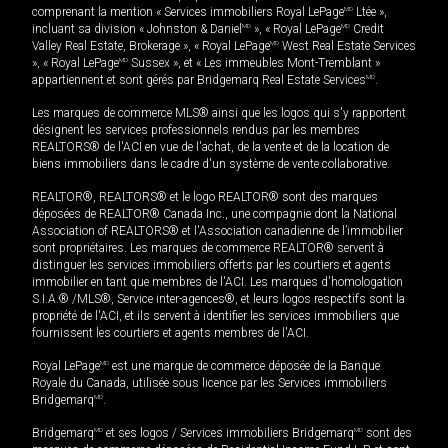
comprenant la mention « Services immobiliers Royal LePage
MD
Ltée »,
incluant sa division « Johnston & Daniel
MD
», « Royal LePage
MD
Credit
Valley Real Estate, Brokerage », « Royal LePage
MD
West Real Estate Services
», « Royal LePage
MD
Sussex », et « Les immeubles Mont-Tremblant »
appartiennent et sont gérés par Bridgemarq Real Estate Services
MD
.
Les marques de commerce MLS® ainsi que les logos qui s'y rapportent
désignent les services professionnels rendus par les membres
REALTORS® de l'ACI en vue de l'achat, de la vente et de la location de
biens immobiliers dans le cadre d'un système de vente collaborative.
REALTOR®, REALTORS® et le logo REALTOR® sont des marques
déposées de REALTOR® Canada Inc., une compagnie dont la National
Association of REALTORS® et l'Association canadienne de l’immobilier
sont propriétaires. Les marques de commerce REALTOR® servent à
distinguer les services immobiliers offerts par les courtiers et agents
immobilier en tant que membres de l'ACI. Les marques d'homologation
S.I.A.® /MLS®, Service inter-agences®, et leurs logos respectifs sont la
propriété de l'ACI, et ils servent à identifier les services immobiliers que
fournissent les courtiers et agents membres de l'ACI.
Royal LePage
MD
est une marque de commerce déposée de la Banque
Royale du Canada, utilisée sous licence par les Services immobiliers
Bridgemarq
MD
.
Bridgemarq
MD
et ses logos / Services immobiliers Bridgemarq
MD
sont des