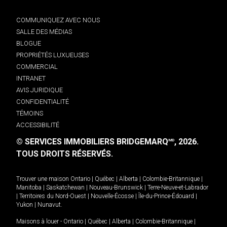
COMMUNIQUEZ AVEC NOUS
SALLE DES MÉDIAS
BLOGUE
PROPRIÉTÉS LUXUEUSES
COMMERCIAL
INTRANET
AVIS JURIDIQUE
CONFIDENTIALITÉ
TÉMOINS
ACCESSIBILITÉ
© SERVICES IMMOBILIERS BRIDGEMARQ
, 2026.
MD
TOUS DROITS RÉSERVÉS.
Trouver une maison
Ontario
|
Québec
|
Alberta
|
Colombie-Britannique
|
Manitoba
|
Saskatchewan
|
Nouveau-Brunswick
|
Terre-Neuve-et-Labrador
|
Territoires du Nord-Ouest
|
Nouvelle-Écosse
|
Île-du-Prince-Édouard
|
Yukon
|
Nunavut
.
Maisons à louer -
Ontario
|
Québec
|
Alberta
|
Colombie-Britannique
|