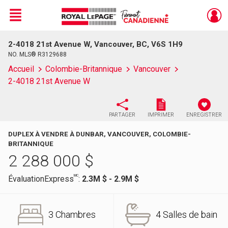
Menu
2-4018 21st Avenue W, Vancouver, BC, V6S 1H9
Live
En Direct
NO. MLS® R3129688
Accueil
Colombie-Britannique
Vancouver
2-4018 21st Avenue W
PARTAGER
IMPRIMER
ENREGISTRER
DUPLEX À VENDRE À DUNBAR, VANCOUVER, COLOMBIE-
BRITANNIQUE
2 288 000
$
MC
ÉvaluationExpress
:
2.3M $ - 2.9M $
3 Chambres
4 Salles de bain