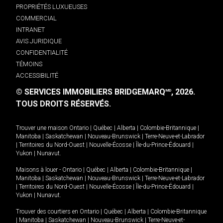
PROPRIÉTÉS LUXUEUSES
COMMERCIAL
INTRANET
AVIS JURIDIQUE
CONFIDENTIALITÉ
TÉMOINS
ACCESSIBILITÉ
© SERVICES IMMOBILIERS BRIDGEMARQ
, 2026.
MD
TOUS DROITS RÉSERVÉS.
Trouver une maison
Ontario
|
Québec
|
Alberta
|
Colombie-Britannique
|
Manitoba
|
Saskatchewan
|
Nouveau-Brunswick
|
Terre-Neuve-et-Labrador
|
Territoires du Nord-Ouest
|
Nouvelle-Écosse
|
Île-du-Prince-Édouard
|
Yukon
|
Nunavut
.
Maisons à louer -
Ontario
|
Québec
|
Alberta
|
Colombie-Britannique
|
Manitoba
|
Saskatchewan
|
Nouveau-Brunswick
|
Terre-Neuve-et-Labrador
|
Territoires du Nord-Ouest
|
Nouvelle-Écosse
|
Île-du-Prince-Édouard
|
Yukon
|
Nunavut
.
Trouver des courtiers en
Ontario
|
Québec
|
Alberta
|
Colombie-Britannique
|
Manitoba
|
Saskatchewan
|
Nouveau-Brunswick
|
Terre-Neuve-et-