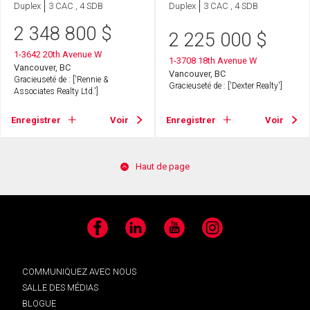
Duplex
3 CAC , 4 SDB
Duplex
3 CAC , 4 SDB
2 348 800
$
2 225 000
$
1-3642 20th Avenue W
1-3708 18th Avenue W
Vancouver, BC
Vancouver, BC
Gracieuseté de : ['Rennie &
Gracieuseté de : ['Dexter Realty']
Associates Realty Ltd.']
Enregistrer
Voir
Enregistrer
Voir
Haut de page
Facebook
LinkedIn
YouTube
Instagram
COMMUNIQUEZ AVEC NOUS
SALLE DES MÉDIAS
BLOGUE