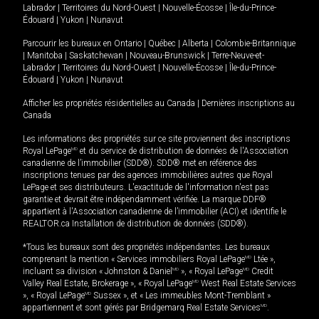
Labrador
|
Territoires du Nord-Ouest
|
Nouvelle-Écosse
|
Île-du-Prince-
Édouard
|
Yukon
|
Nunavut
Parcourir les bureaux en
Ontario
|
Québec
|
Alberta
|
Colombie-Britannique
|
Manitoba
|
Saskatchewan
|
Nouveau-Brunswick
|
Terre-Neuve-et-
Labrador
|
Territoires du Nord-Ouest
|
Nouvelle-Écosse
|
Île-du-Prince-
Édouard
|
Yukon
|
Nunavut
Afficher les propriétés résidentielles au Canada
|
Dernières inscriptions au
Canada
Les informations des propriétés sur ce site proviennent des inscriptions
Royal LePage
MD
et du service de distribution de données de l'Association
canadienne de l’immobilier (SDD®). SDD® met en référence des
inscriptions tenues par des agences immobilières autres que Royal
LePage et ses distributeurs. L'exactitude de l'information n'est pas
garantie et devrait être indépendamment vérifiée. La marque DDF®
appartient à l'Association canadienne de l’immobilier (ACI) et identifie le
REALTOR.ca Installation de distribution de données (SDD®).
*Tous les bureaux sont des propriétés indépendantes. Les bureaux
comprenant la mention « Services immobiliers Royal LePage
MD
Ltée »,
incluant sa division « Johnston & Daniel
MD
», « Royal LePage
MD
Credit
Valley Real Estate, Brokerage », « Royal LePage
MD
West Real Estate Services
», « Royal LePage
MD
Sussex », et « Les immeubles Mont-Tremblant »
appartiennent et sont gérés par Bridgemarq Real Estate Services
MD
.