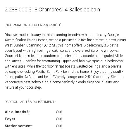
3 Chambres
4 Salles de bain
2 288 000
$
INFORMATIONS SUR LA PROPRIÉTÉ
Discover modern luxury in this stunning brand-new half duplex by Georgie
Award finalist Palas Homes, set on a picturesque tree-lined street in prestigious
West Dunbar. Spanning 1,612 SF, this home offers 3 bedrooms, 3.5 baths,
open layout with high ceilings, oak floors, and oversized Euroline windows.
Gourmet kitchen features custom cabinetry, quartz counters, integrated Miele
appliances — perfect for entertaining. Upper level has two spacious bedrooms
with ensuites, while the top-floor retreat boasts vaulted ceilings and a private
balcony overlooking Pacific Spirit Park behind the home. Enjoy a sunny south-
facing patio, A/C, radiant heat, EV-ready garage, and 2-5-10 warranty. Steps to
Vancouver’s best schools, this home perfectly blends elegance, quality, and
nature at your door step.
PARTICULARITÉS DU BÂTIMENT :
Air climatisé:
Oui
Foyer:
Oui
Stationnement:
Oui