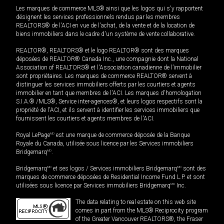
Les marques de commerce MLS® ainsi que les logos qui s'y rapportent
désignent les services professionnels rendus par les membres
REALTORS® de l'ACI en vue de l'achat, de la vente et de la location de
biens immobiliers dans le cadre d'un système de vente collaborative.
REALTOR®, REALTORS® et le logo REALTOR® sont des marques
déposées de REALTOR® Canada Inc., une compagnie dont la National
Association of REALTORS® et l'Association canadienne de l’immobilier
sont propriétaires. Les marques de commerce REALTOR® servent à
distinguer les services immobiliers offerts par les courtiers et agents
immobilier en tant que membres de l'ACI. Les marques d'homologation
S.I.A.® /MLS®, Service inter-agences®, et leurs logos respectifs sont la
propriété de l'ACI, et ils servent à identifier les services immobiliers que
fournissent les courtiers et agents membres de l'ACI.
Royal LePage
MD
est une marque de commerce déposée de la Banque
Royale du Canada, utilisée sous licence par les Services immobiliers
Bridgemarq
MD
.
Bridgemarq
MD
et ses logos / Services immobiliers Bridgemarq
MD
sont des
marques de commerce déposées de Residential Income Fund L.P. et sont
utilisées sous licence par Services immobiliers Bridgemarq
MD
Inc.
The data relating to real estate on this web site
comes in part from the MLS® Reciprocity program
of the Greater Vancouver REALTORS®, the Fraser