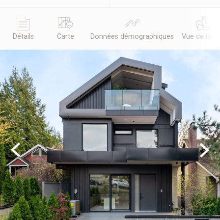
Détails
Carte
Données démographiques
Vue de la r
Previous
Next