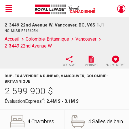
Menu
2-3449 22nd Avenue W, Vancouver, BC, V6S 1J1
Live
En Direct
NO. MLS® R3136054
Accueil
Colombie-Britannique
Vancouver
2-3449 22nd Avenue W
PARTAGER
IMPRIMER
ENREGISTRER
DUPLEX À VENDRE À DUNBAR, VANCOUVER, COLOMBIE-
BRITANNIQUE
2 599 900
$
MC
ÉvaluationExpress
:
2.4M $ - 3.1M $
4 Chambres
4 Salles de bain