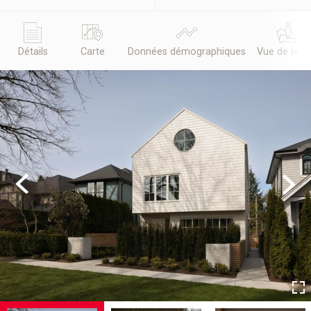
Détails
Carte
Données démographiques
Vue de la r
Previous
Next