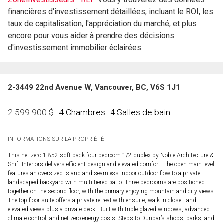
financières d'investissement détaillées, incluant le ROI, les
taux de capitalisation, l'appréciation du marché, et plus
encore pour vous aider à prendre des décisions
d'investissement immobilier éclairées.
2-3449 22nd Avenue W, Vancouver, BC, V6S 1J1
4 Chambres
4 Salles de bain
2 599 900
$
INFORMATIONS SUR LA PROPRIÉTÉ
This net zero 1,852 sqft back four bedroom 1/2 duplex by Noble Architecture &
Shift Interiors delivers efficient design and elevated comfort. The open main level
features an oversized island and seamless indoor-outdoor flow to a private
landscaped backyard with multi-tiered patio. Three bedrooms are positioned
together on the second floor, with the primary enjoying mountain and city views.
The top-floor suite offers a private retreat with ensuite, walk-in closet, and
elevated views plus a private deck. Built with triple-glazed windows, advanced
climate control, and net-zero energy costs. Steps to Dunbar’s shops, parks, and