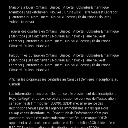
Maisons à louer -
Ontario
|
Québec
|
Alberta
|
Colombie-Britannique
|
Manitoba
|
Saskatchewan
|
Nouveau-Brunswick
|
Terre-Neuve-et-Labrador
|
Territoires du Nord-Ouest
|
Nouvelle-Écosse
|
Île-du-Prince-Édouard
|
Yukon
|
Nunavut
.
Trouver des courtiers en
Ontario
|
Québec
|
Alberta
|
Colombie-Britannique
|
Manitoba
|
Saskatchewan
|
Nouveau-Brunswick
|
Terre-Neuve-et-
Labrador
|
Territoires du Nord-Ouest
|
Nouvelle-Écosse
|
Île-du-Prince-
Édouard
|
Yukon
|
Nunavut
Parcourir les bureaux en
Ontario
|
Québec
|
Alberta
|
Colombie-Britannique
|
Manitoba
|
Saskatchewan
|
Nouveau-Brunswick
|
Terre-Neuve-et-
Labrador
|
Territoires du Nord-Ouest
|
Nouvelle-Écosse
|
Île-du-Prince-
Édouard
|
Yukon
|
Nunavut
Afficher les propriétés résidentielles au Canada
|
Dernières inscriptions au
Canada
Les informations des propriétés sur ce site proviennent des inscriptions
Royal LePage
MD
et du service de distribution de données de l'Association
canadienne de l’immobilier (SDD®). SDD® met en référence des
inscriptions tenues par des agences immobilières autres que Royal
LePage et ses distributeurs. L'exactitude de l'information n'est pas
garantie et devrait être indépendamment vérifiée. La marque DDF®
appartient à l'Association canadienne de l’immobilier (ACI) et identifie le
REALTOR.ca Installation de distribution de données (SDD®).