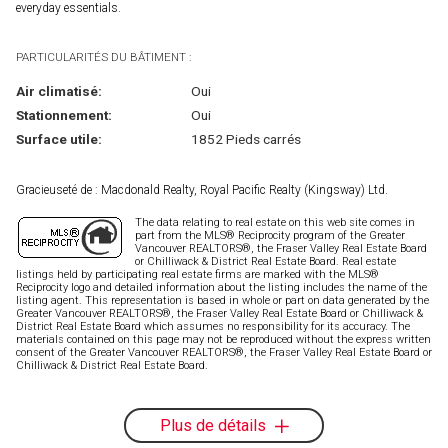
everyday essentials.
PARTICULARITÉS DU BÂTIMENT :
Air climatisé:
Oui
Stationnement:
Oui
Surface utile:
1852 Pieds carrés
Gracieuseté de : Macdonald Realty, Royal Pacific Realty (Kingsway) Ltd.
The data relating to real estate on this web site comes in
part from the MLS® Reciprocity program of the Greater
Vancouver REALTORS®, the Fraser Valley Real Estate Board
or Chilliwack & District Real Estate Board. Real estate
listings held by participating real estate firms are marked with the MLS®
Reciprocity logo and detailed information about the listing includes the name of the
listing agent. This representation is based in whole or part on data generated by the
Greater Vancouver REALTORS®, the Fraser Valley Real Estate Board or Chilliwack &
District Real Estate Board which assumes no responsibility for its accuracy. The
materials contained on this page may not be reproduced without the express written
consent of the Greater Vancouver REALTORS®, the Fraser Valley Real Estate Board or
Chilliwack & District Real Estate Board.
Plus de détails