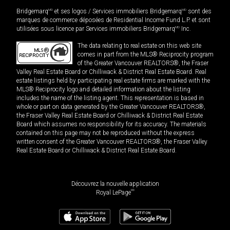
Bridgemarq
MD
et ses logos / Services immobiliers Bridgemarq
MD
sont des
marques de commerce déposées de Residential Income Fund L.P. et sont
utilisées sous licence par Services immobiliers Bridgemarq
MD
Inc.
The data relating to real estate on this web site
comes in part from the MLS® Reciprocity program
of the Greater Vancouver REALTORS®, the Fraser
Valley Real Estate Board or Chilliwack & District Real Estate Board. Real
estate listings held by participating real estate firms are marked with the
MLS® Reciprocity logo and detailed information about the listing
includes the name of the listing agent. This representation is based in
whole or part on data generated by the Greater Vancouver REALTORS®,
the Fraser Valley Real Estate Board or Chilliwack & District Real Estate
Board which assumes no responsibility for its accuracy. The materials
contained on this page may not be reproduced without the express
written consent of the Greater Vancouver REALTORS®, the Fraser Valley
Real Estate Board or Chilliwack & District Real Estate Board.
Découvrez la nouvelle application
MD
Royal LePage
2 599 900
$