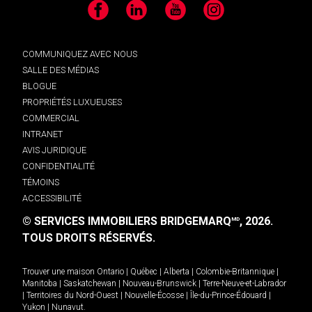
Facebook
LinkedIn
YouTube
Instagram
COMMUNIQUEZ AVEC NOUS
SALLE DES MÉDIAS
BLOGUE
PROPRIÉTÉS LUXUEUSES
COMMERCIAL
INTRANET
AVIS JURIDIQUE
CONFIDENTIALITÉ
TÉMOINS
ACCESSIBILITÉ
© SERVICES IMMOBILIERS BRIDGEMARQ
, 2026.
MD
TOUS DROITS RÉSERVÉS.
Trouver une maison
Ontario
|
Québec
|
Alberta
|
Colombie-Britannique
|
Manitoba
|
Saskatchewan
|
Nouveau-Brunswick
|
Terre-Neuve-et-Labrador
|
Territoires du Nord-Ouest
|
Nouvelle-Écosse
|
Île-du-Prince-Édouard
|
Yukon
|
Nunavut
.