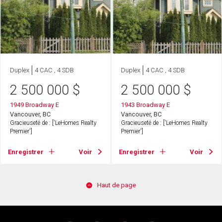
Duplex
4 CAC , 4 SDB
Duplex
4 CAC , 4 SDB
2 500 000
$
2 500 000
$
1949 Broadway E
1943 Broadway E
Vancouver, BC
Vancouver, BC
Gracieuseté de : ['LeHomes Realty
Gracieuseté de : ['LeHomes Realty
Premier']
Premier']
Enregistrer
Voir
Enregistrer
Voir
Haut de page