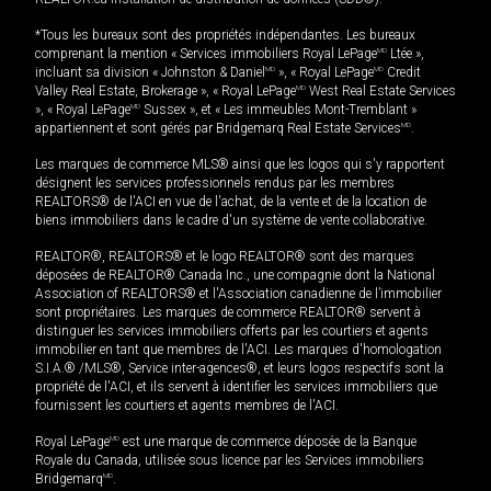
*Tous les bureaux sont des propriétés indépendantes. Les bureaux
comprenant la mention « Services immobiliers Royal LePage
MD
Ltée »,
incluant sa division « Johnston & Daniel
MD
», « Royal LePage
MD
Credit
Valley Real Estate, Brokerage », « Royal LePage
MD
West Real Estate Services
», « Royal LePage
MD
Sussex », et « Les immeubles Mont-Tremblant »
appartiennent et sont gérés par Bridgemarq Real Estate Services
MD
.
Les marques de commerce MLS® ainsi que les logos qui s'y rapportent
désignent les services professionnels rendus par les membres
REALTORS® de l'ACI en vue de l'achat, de la vente et de la location de
biens immobiliers dans le cadre d'un système de vente collaborative.
REALTOR®, REALTORS® et le logo REALTOR® sont des marques
déposées de REALTOR® Canada Inc., une compagnie dont la National
Association of REALTORS® et l'Association canadienne de l’immobilier
sont propriétaires. Les marques de commerce REALTOR® servent à
distinguer les services immobiliers offerts par les courtiers et agents
immobilier en tant que membres de l'ACI. Les marques d'homologation
S.I.A.® /MLS®, Service inter-agences®, et leurs logos respectifs sont la
propriété de l'ACI, et ils servent à identifier les services immobiliers que
fournissent les courtiers et agents membres de l'ACI.
Royal LePage
MD
est une marque de commerce déposée de la Banque
Royale du Canada, utilisée sous licence par les Services immobiliers
Bridgemarq
MD
.