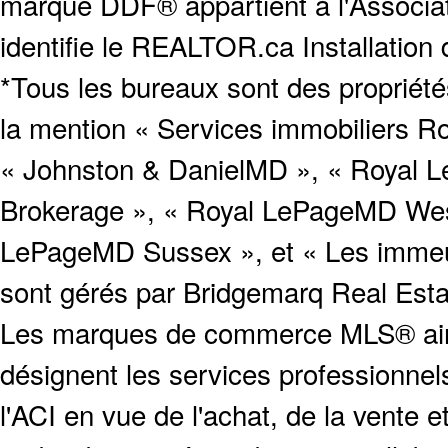
marque DDF® appartient à l'Associat
identifie le REALTOR.ca Installation
*Tous les bureaux sont des proprié
la mention « Services immobiliers Ro
« Johnston & DanielMD », « Royal L
Brokerage », « Royal LePageMD West
LePageMD Sussex », et « Les immeub
sont gérés par Bridgemarq Real Est
Les marques de commerce MLS® ainsi
désignent les services profession
l'ACI en vue de l'achat, de la vente e