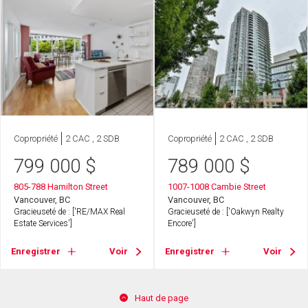
Copropriété
2 CAC , 2 SDB
Copropriété
2 CAC , 2 SDB
799 000
$
789 000
$
805-788 Hamilton Street
1007-1008 Cambie Street
Vancouver, BC
Vancouver, BC
Gracieuseté de : ['RE/MAX Real
Gracieuseté de : ['Oakwyn Realty
Estate Services']
Encore']
Enregistrer
Voir
Enregistrer
Voir
Haut de page