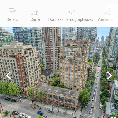
Détails
Carte
Données démographiques
Vue de la r
Previous
Next