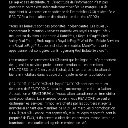
LePage et ses distributeurs. L'exactitude de l'information n'est pas
garantie et devrait être indépendamment vérifiée. La marque DDF®
appartient à l'Association canadienne de l’immobilier (ACI) et identifie le
REALTOR.ca Installation de distribution de données (SDD®).
*Tous les bureaux sont des propriétés indépendantes. Les bureaux
comprenant la mention « Services immobiliers Royal LePage
MD
Ltée »,
incluant sa division « Johnston & Daniel
MD
», « Royal LePage
MD
Credit
Valley Real Estate, Brokerage », « Royal LePage
MD
West Real Estate Services
», « Royal LePage
MD
Sussex », et « Les immeubles Mont-Tremblant »
appartiennent et sont gérés par Bridgemarq Real Estate Services
MD
.
Les marques de commerce MLS® ainsi que les logos qui s'y rapportent
désignent les services professionnels rendus par les membres
REALTORS® de l'ACI en vue de l'achat, de la vente et de la location de
biens immobiliers dans le cadre d'un système de vente collaborative.
REALTOR®, REALTORS® et le logo REALTOR® sont des marques
déposées de REALTOR® Canada Inc., une compagnie dont la National
Association of REALTORS® et l'Association canadienne de l’immobilier
sont propriétaires. Les marques de commerce REALTOR® servent à
distinguer les services immobiliers offerts par les courtiers et agents
immobilier en tant que membres de l'ACI. Les marques d'homologation
S.I.A.® /MLS®, Service inter-agences®, et leurs logos respectifs sont la
propriété de l'ACI, et ils servent à identifier les services immobiliers que
fournissent les courtiers et agents membres de l'ACI.