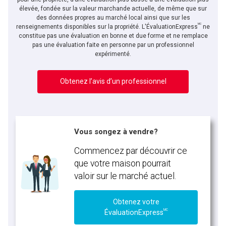
élevée, fondée sur la valeur marchande actuelle, de même que sur
des données propres au marché local ainsi que sur les
MC
En cliquant sur le bouton « soumettre », vous consentez à nos conditions d'utilisation et
renseignements disponibles sur la propriété. L'ÉvaluationExpress
ne
vous nous fournissez l'autorisation écrite de communiquer avec vous.
constitue pas une évaluation en bonne et due forme et ne remplace
pas une évaluation faite en personne par un professionnel
expérimenté.
Obtenez l’avis d’un professionnel
Vous songez à vendre?
Commencez par découvrir ce
que votre maison pourrait
valoir sur le marché actuel.
Obtenez votre
MC
ÉvaluationExpress