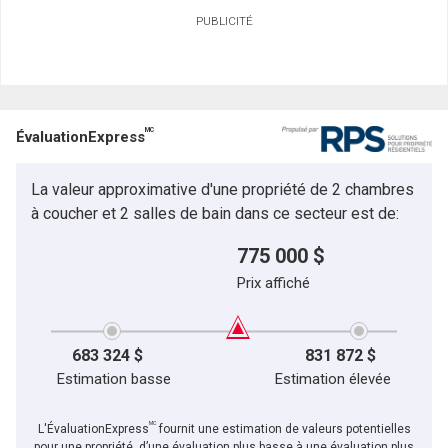
PUBLICITÉ
Prénom
et
Nom
Courriel
MC
ÉvaluationExpress
Téléphone
(Optionnel)
La valeur approximative d'une propriété de 2 chambres
Message
à coucher et 2 salles de bain dans ce secteur est de:
775 000 $
Prix affiché
683 324 $
831 872 $
Estimation basse
Estimation élevée
MC
L'ÉvaluationExpress
fournit une estimation de valeurs potentielles
pour une propriété, d’une évaluation plus basse à une évaluation plus