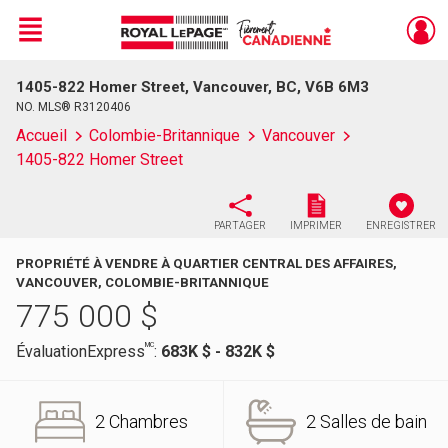
Menu
1405-822 Homer Street, Vancouver, BC, V6B 6M3
Live
En Direct
NO. MLS® R3120406
Accueil
Colombie-Britannique
Vancouver
1405-822 Homer Street
PARTAGER
IMPRIMER
ENREGISTRER
PROPRIÉTÉ À VENDRE À QUARTIER CENTRAL DES AFFAIRES,
VANCOUVER, COLOMBIE-BRITANNIQUE
775 000
$
MC
ÉvaluationExpress
:
683K $ - 832K $
2 Chambres
2 Salles de bain