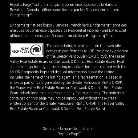
Royal LePage
MD
est une marque de commerce déposée de la Banque
Royale du Canada, utilisée sous licence par les Services immobiliers
Bridgemarq
MD
.
Bridgemarq
MD
et ses logos / Services immobiliers Bridgemarq
MD
sont des
marques de commerce déposées de Residential Income Fund L.P. et sont
utilisées sous licence par Services immobiliers Bridgemarq
MD
Inc.
The data relating to real estate on this web site
comes in part from the MLS® Reciprocity program
of the Greater Vancouver REALTORS®, the Fraser
Valley Real Estate Board or Chilliwack & District Real Estate Board. Real
estate listings held by participating real estate firms are marked with the
MLS® Reciprocity logo and detailed information about the listing
includes the name of the listing agent. This representation is based in
whole or part on data generated by the Greater Vancouver REALTORS®,
the Fraser Valley Real Estate Board or Chilliwack & District Real Estate
Board which assumes no responsibility for its accuracy. The materials
contained on this page may not be reproduced without the express
written consent of the Greater Vancouver REALTORS®, the Fraser Valley
Real Estate Board or Chilliwack & District Real Estate Board.
Découvrez la nouvelle application
MD
Royal LePage