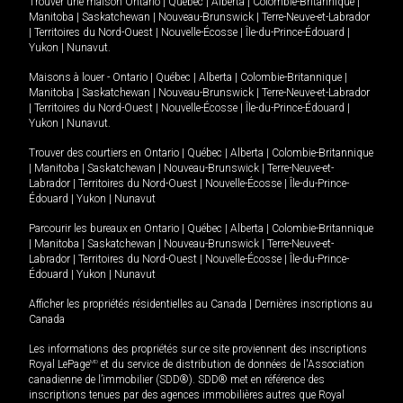
Trouver une maison
Ontario
|
Québec
|
Alberta
|
Colombie-Britannique
|
Manitoba
|
Saskatchewan
|
Nouveau-Brunswick
|
Terre-Neuve-et-Labrador
|
Territoires du Nord-Ouest
|
Nouvelle-Écosse
|
Île-du-Prince-Édouard
|
Yukon
|
Nunavut
.
Maisons à louer -
Ontario
|
Québec
|
Alberta
|
Colombie-Britannique
|
Manitoba
|
Saskatchewan
|
Nouveau-Brunswick
|
Terre-Neuve-et-Labrador
|
Territoires du Nord-Ouest
|
Nouvelle-Écosse
|
Île-du-Prince-Édouard
|
Yukon
|
Nunavut
.
Trouver des courtiers en
Ontario
|
Québec
|
Alberta
|
Colombie-Britannique
|
Manitoba
|
Saskatchewan
|
Nouveau-Brunswick
|
Terre-Neuve-et-
Labrador
|
Territoires du Nord-Ouest
|
Nouvelle-Écosse
|
Île-du-Prince-
Édouard
|
Yukon
|
Nunavut
Parcourir les bureaux en
Ontario
|
Québec
|
Alberta
|
Colombie-Britannique
|
Manitoba
|
Saskatchewan
|
Nouveau-Brunswick
|
Terre-Neuve-et-
Labrador
|
Territoires du Nord-Ouest
|
Nouvelle-Écosse
|
Île-du-Prince-
Édouard
|
Yukon
|
Nunavut
Afficher les propriétés résidentielles au Canada
|
Dernières inscriptions au
Canada
Les informations des propriétés sur ce site proviennent des inscriptions
Royal LePage
MD
et du service de distribution de données de l'Association
canadienne de l’immobilier (SDD®). SDD® met en référence des
inscriptions tenues par des agences immobilières autres que Royal