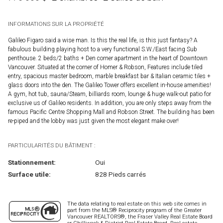
INFORMATIONS SUR LA PROPRIÉTÉ
Galileo Figaro said a wise man. Is this the real life, is this just fantasy? A
fabulous building playing host to a very functional S.W./East facing Sub
penthouse. 2 beds/2 baths + Den corner apartment in the heart of Downtown
Vancouver. Situated at the corner of Homer & Robson, Features include tiled
entry, spacious master bedroom, marble breakfast bar & Italian ceramic tiles +
glass doors into the den. The Galileo Tower offers excellent in-house amenities!
A gym, hot tub, sauna/Steam, billiards room, lounge & huge walk-out patio for
exclusive us of Galileo residents. In addition, you are only steps away from the
famous Pacific Centre Shopping Mall and Robson Street. The building has been
re-piped and the lobby was just given the most elegant make over!
PARTICULARITÉS DU BÂTIMENT :
Stationnement:
Oui
Surface utile:
828 Pieds carrés
The data relating to real estate on this web site comes in
part from the MLS® Reciprocity program of the Greater
Vancouver REALTORS®, the Fraser Valley Real Estate Board