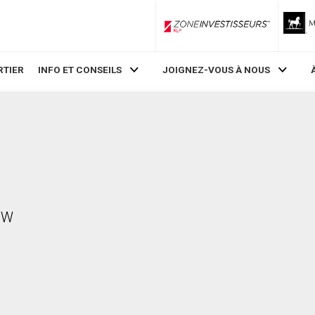
ZoneInvestisseurs RLP
RTIER
INFO ET CONSEILS
JOIGNEZ-VOUS À NOUS
e W