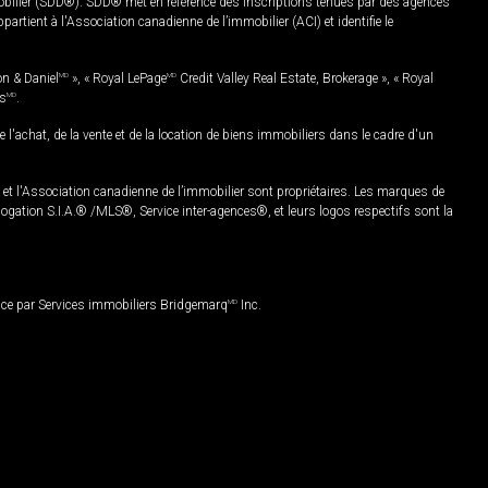
mobilier (SDD®). SDD® met en référence des inscriptions tenues par des agences
rtient à l'Association canadienne de l’immobilier (ACI) et identifie le
on & Daniel
MD
», « Royal LePage
MD
Credit Valley Real Estate, Brokerage », « Royal
es
MD
.
chat, de la vente et de la location de biens immobiliers dans le cadre d'un
Association canadienne de l’immobilier sont propriétaires. Les marques de
ation S.I.A.® /MLS®, Service inter-agences®, et leurs logos respectifs sont la
nce par Services immobiliers Bridgemarq
MD
Inc.