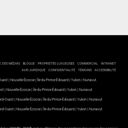
E DES MÉDIAS
BLOGUE
PROPRIÉTÉS LUXUEUSES
COMMERCIAL
INTRANET
AVIS JURIDIQUE
CONFIDENTIALITÉ
TÉMOINS
ACCESSIBILITÉ
-Ouest
|
Nouvelle-Écosse
|
Île-du-Prince-Édouard
|
Yukon
|
Nunavut
.
est
|
Nouvelle-Écosse
|
Île-du-Prince-Édouard
|
Yukon
|
Nunavut
.
Nord-Ouest
|
Nouvelle-Écosse
|
Île-du-Prince-Édouard
|
Yukon
|
Nunavut
Nord-Ouest
|
Nouvelle-Écosse
|
Île-du-Prince-Édouard
|
Yukon
|
Nunavut