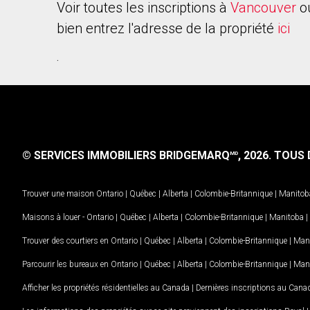
Voir toutes les inscriptions à
Vancouver
o
bien entrez l'adresse de la propriété
ici
.
© SERVICES IMMOBILIERS BRIDGEMARQ
, 2026.
TOUS D
MD
Trouver une maison
Ontario
|
Québec
|
Alberta
|
Colombie-Britannique
|
Manitob
Maisons à louer -
Ontario
|
Québec
|
Alberta
|
Colombie-Britannique
|
Manitoba
|
Trouver des courtiers en
Ontario
|
Québec
|
Alberta
|
Colombie-Britannique
|
Man
Parcourir les bureaux en
Ontario
|
Québec
|
Alberta
|
Colombie-Britannique
|
Man
Afficher les propriétés résidentielles au Canada
|
Dernières inscriptions au Cana