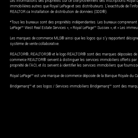
Les informations des propriétés sur ce site proviennent des inscriptions Royal 
immobilières autres que Royal LePage et ses distributeurs. L'exactitude de l'info
REALTOR.ca Installation de distribution de données (SDD®).
*Tous les bureaux sont des propriétés indépendantes. Les bureaux comprenant 
LePage
MD
West Real Estate Services », « Royal LePage
MD
Sussex », et « Les immeu
Les marques de commerce MLS® ainsi que les logos qui s'y rapportent désignent
système de vente collaborative.
REALTOR®, REALTORS® et le logo REALTOR® sont des marques déposées de REAL
commerce REALTOR® servent à distinguer les services immobiliers offerts par le
propriété de l'ACI, et ils servent à identifier les services immobiliers que fourni
Royal LePage
MD
est une marque de commerce déposée de la Banque Royale du Cana
Bridgemarq
MD
et ses logos / Services immobiliers Bridgemarq
MD
sont des marque