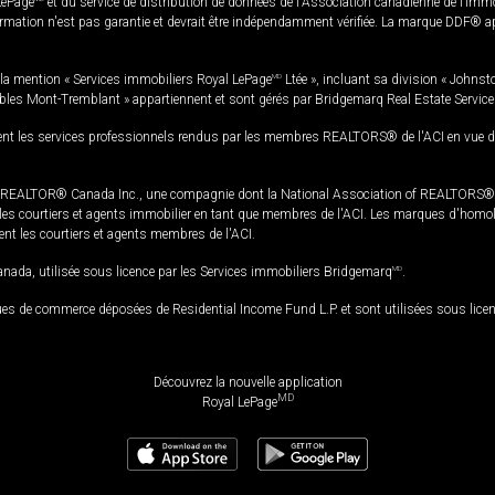
LePage
et du service de distribution de données de l'Association canadienne de l’im
rmation n'est pas garantie et devrait être indépendamment vérifiée. La marque DDF® appa
la mention « Services immobiliers Royal LePage
MD
Ltée », incluant sa division « Johnst
bles Mont-Tremblant » appartiennent et sont gérés par Bridgemarq Real Estate Servic
 les services professionnels rendus par les membres REALTORS® de l'ACI en vue de l'a
TOR® Canada Inc., une compagnie dont la National Association of REALTORS® et l'
s courtiers et agents immobilier en tant que membres de l'ACI. Les marques d'homolog
ssent les courtiers et agents membres de l'ACI.
da, utilisée sous licence par les Services immobiliers Bridgemarq
MD
.
s de commerce déposées de Residential Income Fund L.P. et sont utilisées sous lice
Découvrez la nouvelle application
MD
Royal LePage