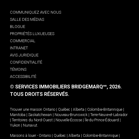
COMMUNIQUEZ AVEC NOUS
SALLE DES MÉDIAS
BLOGUE
PROPRIÉTÉS LUXUEUSES
COMMERCIAL
INTRANET
AVIS JURIDIQUE
CONFIDENTIALITÉ
TÉMOINS
ACCESSIBILITÉ
© SERVICES IMMOBILIERS BRIDGEMARQ
, 2026.
MD
TOUS DROITS RÉSERVÉS.
Trouver une maison
Ontario
|
Québec
|
Alberta
|
Colombie-Britannique
|
Manitoba
|
Saskatchewan
|
Nouveau-Brunswick
|
Terre-Neuve-et-Labrador
|
Territoires du Nord-Ouest
|
Nouvelle-Écosse
|
Île-du-Prince-Édouard
|
Yukon
|
Nunavut
.
Maisons à louer -
Ontario
|
Québec
|
Alberta
|
Colombie-Britannique
|