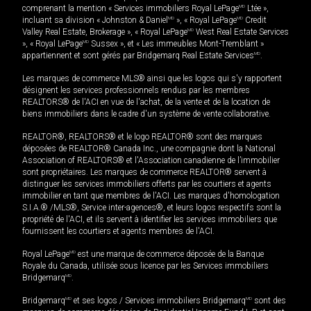
comprenant la mention « Services immobiliers Royal LePage
MD
Ltée »,
incluant sa division « Johnston & Daniel
MD
», « Royal LePage
MD
Credit
Valley Real Estate, Brokerage », « Royal LePage
MD
West Real Estate Services
», « Royal LePage
MD
Sussex », et « Les immeubles Mont-Tremblant »
appartiennent et sont gérés par Bridgemarq Real Estate Services
MD
.
Les marques de commerce MLS® ainsi que les logos qui s'y rapportent
désignent les services professionnels rendus par les membres
REALTORS® de l'ACI en vue de l'achat, de la vente et de la location de
biens immobiliers dans le cadre d'un système de vente collaborative.
REALTOR®, REALTORS® et le logo REALTOR® sont des marques
déposées de REALTOR® Canada Inc., une compagnie dont la National
Association of REALTORS® et l'Association canadienne de l’immobilier
sont propriétaires. Les marques de commerce REALTOR® servent à
distinguer les services immobiliers offerts par les courtiers et agents
immobilier en tant que membres de l'ACI. Les marques d'homologation
S.I.A.® /MLS®, Service inter-agences®, et leurs logos respectifs sont la
propriété de l'ACI, et ils servent à identifier les services immobiliers que
fournissent les courtiers et agents membres de l'ACI.
Royal LePage
MD
est une marque de commerce déposée de la Banque
Royale du Canada, utilisée sous licence par les Services immobiliers
Bridgemarq
MD
.
Bridgemarq
MD
et ses logos / Services immobiliers Bridgemarq
MD
sont des