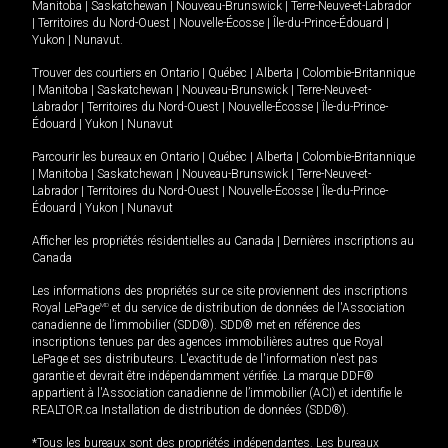
Manitoba
|
Saskatchewan
|
Nouveau-Brunswick
|
Terre-Neuve-et-Labrador
|
Territoires du Nord-Ouest
|
Nouvelle-Écosse
|
Île-du-Prince-Édouard
|
Yukon
|
Nunavut
.
Trouver des courtiers en
Ontario
|
Québec
|
Alberta
|
Colombie-Britannique
|
Manitoba
|
Saskatchewan
|
Nouveau-Brunswick
|
Terre-Neuve-et-
Labrador
|
Territoires du Nord-Ouest
|
Nouvelle-Écosse
|
Île-du-Prince-
Édouard
|
Yukon
|
Nunavut
Parcourir les bureaux en
Ontario
|
Québec
|
Alberta
|
Colombie-Britannique
|
Manitoba
|
Saskatchewan
|
Nouveau-Brunswick
|
Terre-Neuve-et-
Labrador
|
Territoires du Nord-Ouest
|
Nouvelle-Écosse
|
Île-du-Prince-
Édouard
|
Yukon
|
Nunavut
Afficher les propriétés résidentielles au Canada
|
Dernières inscriptions au
Canada
Les informations des propriétés sur ce site proviennent des inscriptions
Royal LePage
MD
et du service de distribution de données de l'Association
canadienne de l’immobilier (SDD®). SDD® met en référence des
inscriptions tenues par des agences immobilières autres que Royal
LePage et ses distributeurs. L'exactitude de l'information n'est pas
garantie et devrait être indépendamment vérifiée. La marque DDF®
appartient à l'Association canadienne de l’immobilier (ACI) et identifie le
REALTOR.ca Installation de distribution de données (SDD®).
*Tous les bureaux sont des propriétés indépendantes. Les bureaux