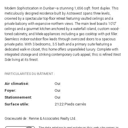
Modern Sophistication in Dunbar—a stunning 1,656 sqft. front duplex. This
meticulously designed residence built by Astrawest spans three levels,
crowned by a spectacular top-floor retreat featuring vaulted ceilings and a
private balcony with expansive northern views. The main level boasts 10'0"
ceilings and a gourmet kitchen anchored by a waterfall island, custom wood-
toned cabinetry, and Miele appliances including a gas cooktop with pot filler.
Seamless indoor-outdoor flow leads through oversized doors to a spacious
private patio. With 3 bedrooms, 3.5 bath and a primary suite featuring a
dedicated walk-in closet, this home offers unparalleled luxury. Complete with
integrated storage and striking contemporary curb appeal, this is refined West
Side living at its finest.
PARTICULARITÉS DU BÂTIMENT :
Air climatisé:
Oui
Foyer:
Oui
Stationnement:
Oui
Surface utile:
2122 Pieds carrés
Gracieuseté de : Rennie & Associates Realty Ltd.
The data relating to real estate on this web site comes in