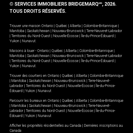
© SERVICES IMMOBILIERS BRIDGEMARQ
, 2026.
MD
TOUS DROITS RÉSERVÉS.
Trouver une maison
Ontario
|
Québec
|
Alberta
|
Colombie-Britannique
|
Manitoba
|
Saskatchewan
|
Nouveau-Brunswick
|
Terre-Neuve-et-Labrador
|
Territoires du Nord-Ouest
|
Nouvelle-Écosse
|
Île-du-Prince-Édouard
|
Yukon
|
Nunavut
.
Maisons à louer -
Ontario
|
Québec
|
Alberta
|
Colombie-Britannique
|
Manitoba
|
Saskatchewan
|
Nouveau-Brunswick
|
Terre-Neuve-et-Labrador
|
Territoires du Nord-Ouest
|
Nouvelle-Écosse
|
Île-du-Prince-Édouard
|
Yukon
|
Nunavut
.
Trouver des courtiers en
Ontario
|
Québec
|
Alberta
|
Colombie-Britannique
|
Manitoba
|
Saskatchewan
|
Nouveau-Brunswick
|
Terre-Neuve-et-
Labrador
|
Territoires du Nord-Ouest
|
Nouvelle-Écosse
|
Île-du-Prince-
Édouard
|
Yukon
|
Nunavut
Parcourir les bureaux en
Ontario
|
Québec
|
Alberta
|
Colombie-Britannique
|
Manitoba
|
Saskatchewan
|
Nouveau-Brunswick
|
Terre-Neuve-et-
Labrador
|
Territoires du Nord-Ouest
|
Nouvelle-Écosse
|
Île-du-Prince-
Édouard
|
Yukon
|
Nunavut
Afficher les propriétés résidentielles au Canada
|
Dernières inscriptions au
Canada