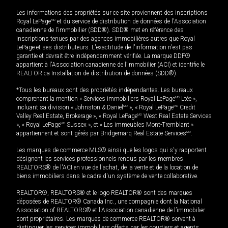
Les informations des propriétés sur ce site proviennent des inscriptions
Royal LePage
MD
et du service de distribution de données de l'Association
canadienne de l’immobilier (SDD®). SDD® met en référence des
inscriptions tenues par des agences immobilières autres que Royal
LePage et ses distributeurs. L'exactitude de l'information n'est pas
garantie et devrait être indépendamment vérifiée. La marque DDF®
appartient à l'Association canadienne de l’immobilier (ACI) et identifie le
REALTOR.ca Installation de distribution de données (SDD®).
*Tous les bureaux sont des propriétés indépendantes. Les bureaux
comprenant la mention « Services immobiliers Royal LePage
MD
Ltée »,
incluant sa division « Johnston & Daniel
MD
», « Royal LePage
MD
Credit
Valley Real Estate, Brokerage », « Royal LePage
MD
West Real Estate Services
», « Royal LePage
MD
Sussex », et « Les immeubles Mont-Tremblant »
appartiennent et sont gérés par Bridgemarq Real Estate Services
MD
.
Les marques de commerce MLS® ainsi que les logos qui s'y rapportent
désignent les services professionnels rendus par les membres
REALTORS® de l'ACI en vue de l'achat, de la vente et de la location de
biens immobiliers dans le cadre d'un système de vente collaborative.
REALTOR®, REALTORS® et le logo REALTOR® sont des marques
déposées de REALTOR® Canada Inc., une compagnie dont la National
Association of REALTORS® et l'Association canadienne de l’immobilier
sont propriétaires. Les marques de commerce REALTOR® servent à
distinguer les services immobiliers offerts par les courtiers et agents