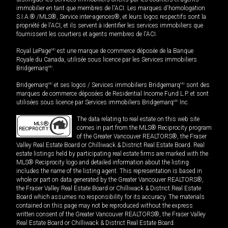
immobilier en tant que membres de l'ACI. Les marques d'homologation
S.I.A.® /MLS®, Service inter-agences®, et leurs logos respectifs sont la
propriété de l'ACI, et ils servent à identifier les services immobiliers que
fournissent les courtiers et agents membres de l'ACI.
Royal LePage
MD
est une marque de commerce déposée de la Banque
Royale du Canada, utilisée sous licence par les Services immobiliers
Bridgemarq
MD
.
Bridgemarq
MD
et ses logos / Services immobiliers Bridgemarq
MD
sont des
marques de commerce déposées de Residential Income Fund L.P. et sont
utilisées sous licence par Services immobiliers Bridgemarq
MD
Inc.
The data relating to real estate on this web site
comes in part from the MLS® Reciprocity program
of the Greater Vancouver REALTORS®, the Fraser
Valley Real Estate Board or Chilliwack & District Real Estate Board. Real
estate listings held by participating real estate firms are marked with the
MLS® Reciprocity logo and detailed information about the listing
includes the name of the listing agent. This representation is based in
whole or part on data generated by the Greater Vancouver REALTORS®,
the Fraser Valley Real Estate Board or Chilliwack & District Real Estate
Board which assumes no responsibility for its accuracy. The materials
contained on this page may not be reproduced without the express
written consent of the Greater Vancouver REALTORS®, the Fraser Valley
Real Estate Board or Chilliwack & District Real Estate Board.