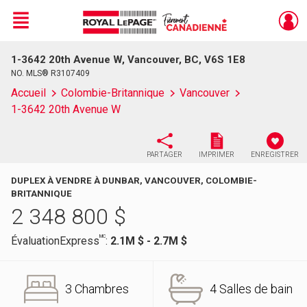
Menu
1-3642 20th Avenue W, Vancouver, BC, V6S 1E8
Live
En Direct
NO. MLS® R3107409
Accueil
Colombie-Britannique
Vancouver
1-3642 20th Avenue W
PARTAGER
IMPRIMER
ENREGISTRER
DUPLEX À VENDRE À DUNBAR, VANCOUVER, COLOMBIE-
BRITANNIQUE
2 348 800
$
MC
ÉvaluationExpress
:
2.1M $ - 2.7M $
3 Chambres
4 Salles de bain