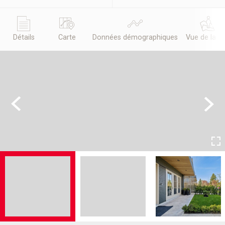
Détails
Carte
Données démographiques
Vue de la r
Previous
Next