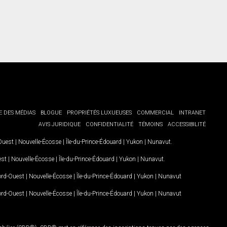
E DES MÉDIAS
BLOGUE
PROPRIÉTÉS LUXUEUSES
COMMERCIAL
INTRANET
AVIS JURIDIQUE
CONFIDENTIALITÉ
TÉMOINS
ACCESSIBILITÉ
-Ouest
|
Nouvelle-Écosse
|
Île-du-Prince-Édouard
|
Yukon
|
Nunavut
.
est
|
Nouvelle-Écosse
|
Île-du-Prince-Édouard
|
Yukon
|
Nunavut
.
Nord-Ouest
|
Nouvelle-Écosse
|
Île-du-Prince-Édouard
|
Yukon
|
Nunavut
Nord-Ouest
|
Nouvelle-Écosse
|
Île-du-Prince-Édouard
|
Yukon
|
Nunavut