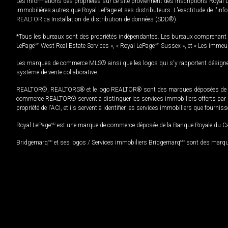
Les informations des propriétés sur ce site proviennent des inscriptions Royal 
immobilières autres que Royal LePage et ses distributeurs. L'exactitude de l'info
REALTOR.ca Installation de distribution de données (SDD®).
*Tous les bureaux sont des propriétés indépendantes. Les bureaux comprenant 
LePage
MD
West Real Estate Services », « Royal LePage
MD
Sussex », et « Les immeu
Les marques de commerce MLS® ainsi que les logos qui s'y rapportent désignent
système de vente collaborative.
REALTOR®, REALTORS® et le logo REALTOR® sont des marques déposées de REAL
commerce REALTOR® servent à distinguer les services immobiliers offerts par le
propriété de l'ACI, et ils servent à identifier les services immobiliers que fourni
Royal LePage
MD
est une marque de commerce déposée de la Banque Royale du Cana
Bridgemarq
MD
et ses logos / Services immobiliers Bridgemarq
MD
sont des marque