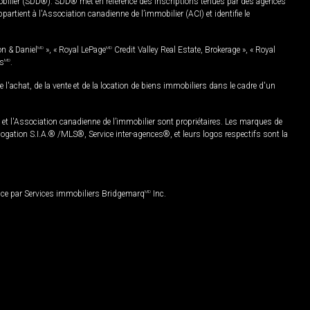
mobilier (SDD®). SDD® met en référence des inscriptions tenues par des agences
rtient à l'Association canadienne de l’immobilier (ACI) et identifie le
on & Daniel
MD
», « Royal LePage
MD
Credit Valley Real Estate, Brokerage », « Royal
es
MD
.
chat, de la vente et de la location de biens immobiliers dans le cadre d'un
Association canadienne de l’immobilier sont propriétaires. Les marques de
ation S.I.A.® /MLS®, Service inter-agences®, et leurs logos respectifs sont la
nce par Services immobiliers Bridgemarq
MD
Inc.