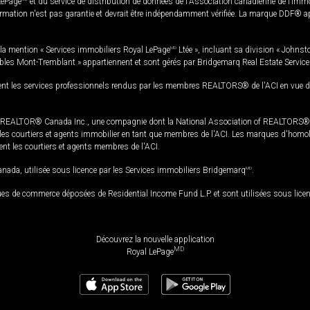
LePage
et du service de distribution de données de l'Association canadienne de l’im
rmation n'est pas garantie et devrait être indépendamment vérifiée. La marque DDF® appa
la mention « Services immobiliers Royal LePage
MD
Ltée », incluant sa division « Johnst
bles Mont-Tremblant » appartiennent et sont gérés par Bridgemarq Real Estate Servic
 les services professionnels rendus par les membres REALTORS® de l'ACI en vue de l'a
TOR® Canada Inc., une compagnie dont la National Association of REALTORS® et l'
s courtiers et agents immobilier en tant que membres de l'ACI. Les marques d'homolog
ssent les courtiers et agents membres de l'ACI.
da, utilisée sous licence par les Services immobiliers Bridgemarq
MD
.
s de commerce déposées de Residential Income Fund L.P. et sont utilisées sous lice
Découvrez la nouvelle application
MD
Royal LePage