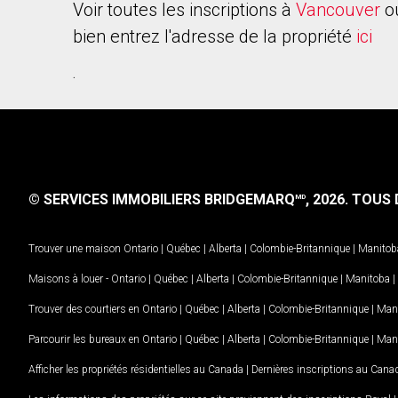
Voir toutes les inscriptions à
Vancouver
o
bien entrez l'adresse de la propriété
ici
.
© SERVICES IMMOBILIERS BRIDGEMARQ
, 2026.
TOUS D
MD
Trouver une maison
Ontario
|
Québec
|
Alberta
|
Colombie-Britannique
|
Manitob
Maisons à louer -
Ontario
|
Québec
|
Alberta
|
Colombie-Britannique
|
Manitoba
|
Trouver des courtiers en
Ontario
|
Québec
|
Alberta
|
Colombie-Britannique
|
Man
Parcourir les bureaux en
Ontario
|
Québec
|
Alberta
|
Colombie-Britannique
|
Man
Afficher les propriétés résidentielles au Canada
|
Dernières inscriptions au Cana