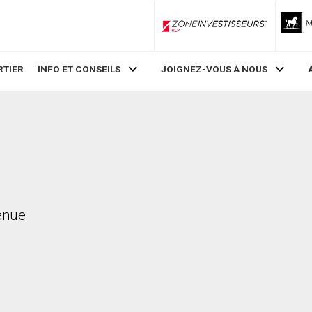
ZoneInvestisseurs RLP
RTIER
INFO ET CONSEILS
JOIGNEZ-VOUS À NOUS
venue