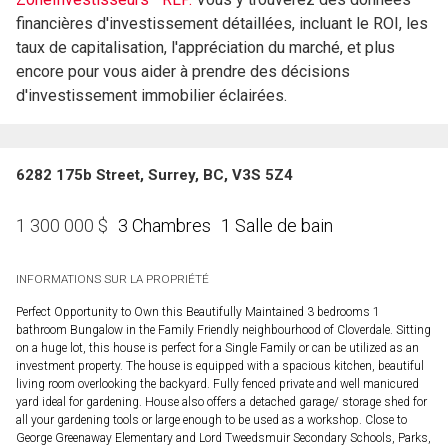
financières d'investissement détaillées, incluant le ROI, les
taux de capitalisation, l'appréciation du marché, et plus
encore pour vous aider à prendre des décisions
d'investissement immobilier éclairées.
6282 175b Street, Surrey, BC, V3S 5Z4
3 Chambres
1 Salle de bain
1 300 000
$
INFORMATIONS SUR LA PROPRIÉTÉ
Perfect Opportunity to Own this Beautifully Maintained 3 bedrooms 1
bathroom Bungalow in the Family Friendly neighbourhood of Cloverdale. Sitting
on a huge lot, this house is perfect for a Single Family or can be utilized as an
investment property. The house is equipped with a spacious kitchen, beautiful
living room overlooking the backyard. Fully fenced private and well manicured
yard ideal for gardening. House also offers a detached garage/ storage shed for
all your gardening tools or large enough to be used as a workshop. Close to
George Greenaway Elementary and Lord Tweedsmuir Secondary Schools, Parks,