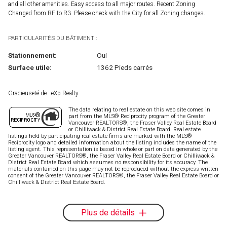
and all other amenities. Easy access to all major routes. Recent Zoning
Changed from RF to R3. Please check with the City for all Zoning changes.
PARTICULARITÉS DU BÂTIMENT :
Stationnement:
Oui
Surface utile:
1362 Pieds carrés
Gracieuseté de : eXp Realty
The data relating to real estate on this web site comes in
part from the MLS® Reciprocity program of the Greater
Vancouver REALTORS®, the Fraser Valley Real Estate Board
or Chilliwack & District Real Estate Board. Real estate
listings held by participating real estate firms are marked with the MLS®
Reciprocity logo and detailed information about the listing includes the name of the
listing agent. This representation is based in whole or part on data generated by the
Greater Vancouver REALTORS®, the Fraser Valley Real Estate Board or Chilliwack &
District Real Estate Board which assumes no responsibility for its accuracy. The
materials contained on this page may not be reproduced without the express written
consent of the Greater Vancouver REALTORS®, the Fraser Valley Real Estate Board or
Chilliwack & District Real Estate Board.
Plus de détails