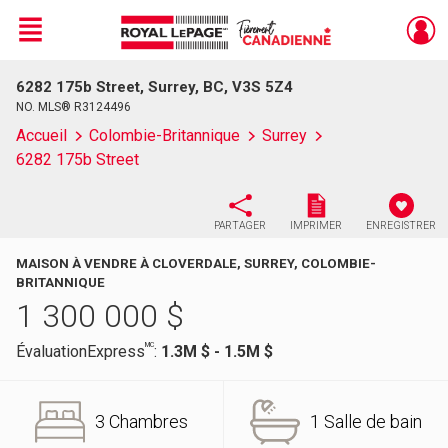
Menu
6282 175b Street, Surrey, BC, V3S 5Z4
Live
En Direct
NO. MLS® R3124496
Accueil
Colombie-Britannique
Surrey
6282 175b Street
PARTAGER
IMPRIMER
ENREGISTRER
MAISON À VENDRE À CLOVERDALE, SURREY, COLOMBIE-
BRITANNIQUE
1 300 000
$
MC
ÉvaluationExpress
:
1.3M $ - 1.5M $
3 Chambres
1 Salle de bain