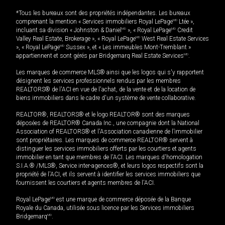
*Tous les bureaux sont des propriétés indépendantes. Les bureaux
comprenant la mention « Services immobiliers Royal LePage
MD
Ltée »,
incluant sa division « Johnston & Daniel
MD
», « Royal LePage
MD
Credit
Valley Real Estate, Brokerage », « Royal LePage
MD
West Real Estate Services
», « Royal LePage
MD
Sussex », et « Les immeubles Mont-Tremblant »
appartiennent et sont gérés par Bridgemarq Real Estate Services
MD
.
Les marques de commerce MLS® ainsi que les logos qui s'y rapportent
désignent les services professionnels rendus par les membres
REALTORS® de l'ACI en vue de l'achat, de la vente et de la location de
biens immobiliers dans le cadre d'un système de vente collaborative.
REALTOR®, REALTORS® et le logo REALTOR® sont des marques
déposées de REALTOR® Canada Inc., une compagnie dont la National
Association of REALTORS® et l'Association canadienne de l’immobilier
sont propriétaires. Les marques de commerce REALTOR® servent à
distinguer les services immobiliers offerts par les courtiers et agents
immobilier en tant que membres de l'ACI. Les marques d'homologation
S.I.A.® /MLS®, Service inter-agences®, et leurs logos respectifs sont la
propriété de l'ACI, et ils servent à identifier les services immobiliers que
fournissent les courtiers et agents membres de l'ACI.
Royal LePage
MD
est une marque de commerce déposée de la Banque
Royale du Canada, utilisée sous licence par les Services immobiliers
Bridgemarq
MD
.