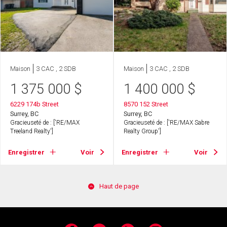
Maison
3 CAC , 2 SDB
Maison
3 CAC , 2 SDB
1 375 000
$
1 400 000
$
6229 174b Street
8570 152 Street
Surrey, BC
Surrey, BC
Gracieuseté de : ['RE/MAX
Gracieuseté de : ['RE/MAX Sabre
Treeland Realty']
Realty Group']
Enregistrer
Voir
Enregistrer
Voir
Haut de page