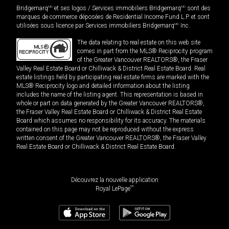
Bridgemarq
MD
et ses logos / Services immobiliers Bridgemarq
MD
sont des
marques de commerce déposées de Residential Income Fund L.P. et sont
utilisées sous licence par Services immobiliers Bridgemarq
MD
Inc.
The data relating to real estate on this web site
comes in part from the MLS® Reciprocity program
of the Greater Vancouver REALTORS®, the Fraser
Valley Real Estate Board or Chilliwack & District Real Estate Board. Real
estate listings held by participating real estate firms are marked with the
MLS® Reciprocity logo and detailed information about the listing
includes the name of the listing agent. This representation is based in
whole or part on data generated by the Greater Vancouver REALTORS®,
the Fraser Valley Real Estate Board or Chilliwack & District Real Estate
Board which assumes no responsibility for its accuracy. The materials
contained on this page may not be reproduced without the express
written consent of the Greater Vancouver REALTORS®, the Fraser Valley
Real Estate Board or Chilliwack & District Real Estate Board.
Découvrez la nouvelle application
MD
Royal LePage
1 300 000
$