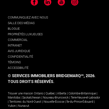
Facebook
LinkedIn
YouTube
Instagram
COMMUNIQUEZ AVEC NOUS
SALLE DES MÉDIAS
BLOGUE
PROPRIÉTÉS LUXUEUSES
COMMERCIAL
INTRANET
AVIS JURIDIQUE
CONFIDENTIALITÉ
TÉMOINS
ACCESSIBILITÉ
© SERVICES IMMOBILIERS BRIDGEMARQ
, 2026.
MD
TOUS DROITS RÉSERVÉS.
Trouver une maison
Ontario
|
Québec
|
Alberta
|
Colombie-Britannique
|
Manitoba
|
Saskatchewan
|
Nouveau-Brunswick
|
Terre-Neuve-et-Labrador
|
Territoires du Nord-Ouest
|
Nouvelle-Écosse
|
Île-du-Prince-Édouard
|
Yukon
|
Nunavut
.