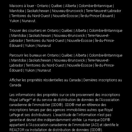
Maisons à louer -
Ontario
|
Québec
|
Alberta
|
Colombie-Britannique
|
Manitoba
|
Saskatchewan
|
Nouveau-Brunswick
|
Terre-Neuve-et-Labrador
|
Territoires du Nord-Ouest
|
Nouvelle-Écosse
|
Île-du-Prince-Édouard
|
Yukon
|
Nunavut
.
Trouver des courtiers en
Ontario
|
Québec
|
Alberta
|
Colombie-Britannique
|
Manitoba
|
Saskatchewan
|
Nouveau-Brunswick
|
Terre-Neuve-et-
Labrador
|
Territoires du Nord-Ouest
|
Nouvelle-Écosse
|
Île-du-Prince-
Édouard
|
Yukon
|
Nunavut
Parcourir les bureaux en
Ontario
|
Québec
|
Alberta
|
Colombie-Britannique
|
Manitoba
|
Saskatchewan
|
Nouveau-Brunswick
|
Terre-Neuve-et-
Labrador
|
Territoires du Nord-Ouest
|
Nouvelle-Écosse
|
Île-du-Prince-
Édouard
|
Yukon
|
Nunavut
Afficher les propriétés résidentielles au Canada
|
Dernières inscriptions au
Canada
Les informations des propriétés sur ce site proviennent des inscriptions
Royal LePage
MD
et du service de distribution de données de l'Association
canadienne de l’immobilier (SDD®). SDD® met en référence des
inscriptions tenues par des agences immobilières autres que Royal
LePage et ses distributeurs. L'exactitude de l'information n'est pas
garantie et devrait être indépendamment vérifiée. La marque DDF®
appartient à l'Association canadienne de l’immobilier (ACI) et identifie le
REALTOR.ca Installation de distribution de données (SDD®).