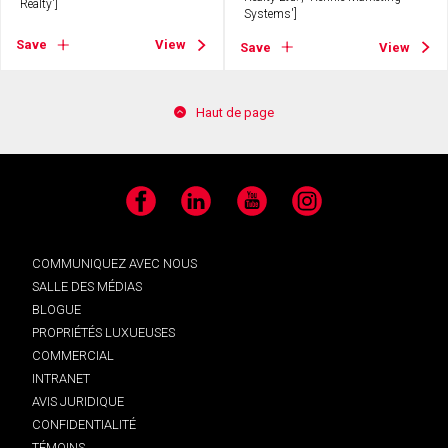
Realty']
Systems']
Save
View
Save
View
Haut de page
Facebook
LinkedIn
YouTube
Instagram
COMMUNIQUEZ AVEC NOUS
SALLE DES MÉDIAS
BLOGUE
PROPRIÉTÉS LUXUEUSES
COMMERCIAL
INTRANET
AVIS JURIDIQUE
CONFIDENTIALITÉ
TÉMOINS