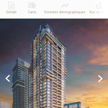
Détails
Carte
Données démographiques
Vue de la r
Previous
Next