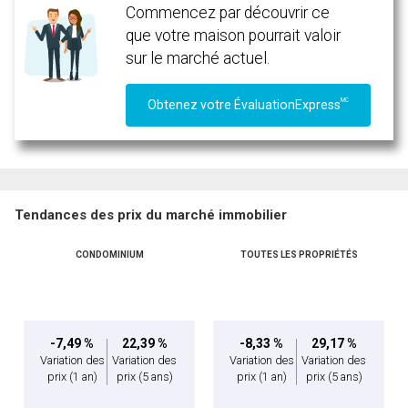
Commencez par découvrir ce
vous nous fournissez l'autorisation écrite de communiquer avec vous.
que votre maison pourrait valoir
sur le marché actuel.
MC
Obtenez votre ÉvaluationExpress
Tendances des prix du marché immobilier
CONDOMINIUM
TOUTES LES PROPRIÉTÉS
-7,49 %
22,39 %
-8,33 %
29,17 %
Variation des
Variation des
Variation des
Variation des
prix
(1 an)
prix
(5 ans)
prix
(1 an)
prix
(5 ans)