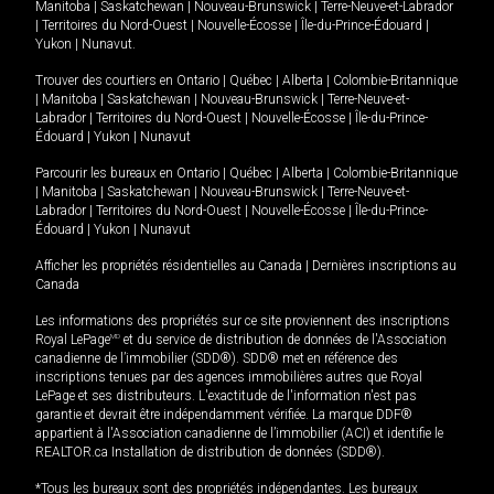
Manitoba
|
Saskatchewan
|
Nouveau-Brunswick
|
Terre-Neuve-et-Labrador
|
Territoires du Nord-Ouest
|
Nouvelle-Écosse
|
Île-du-Prince-Édouard
|
Yukon
|
Nunavut
.
Trouver des courtiers en
Ontario
|
Québec
|
Alberta
|
Colombie-Britannique
|
Manitoba
|
Saskatchewan
|
Nouveau-Brunswick
|
Terre-Neuve-et-
Labrador
|
Territoires du Nord-Ouest
|
Nouvelle-Écosse
|
Île-du-Prince-
Édouard
|
Yukon
|
Nunavut
Parcourir les bureaux en
Ontario
|
Québec
|
Alberta
|
Colombie-Britannique
|
Manitoba
|
Saskatchewan
|
Nouveau-Brunswick
|
Terre-Neuve-et-
Labrador
|
Territoires du Nord-Ouest
|
Nouvelle-Écosse
|
Île-du-Prince-
Édouard
|
Yukon
|
Nunavut
Afficher les propriétés résidentielles au Canada
|
Dernières inscriptions au
Canada
Les informations des propriétés sur ce site proviennent des inscriptions
Royal LePage
MD
et du service de distribution de données de l'Association
canadienne de l’immobilier (SDD®). SDD® met en référence des
inscriptions tenues par des agences immobilières autres que Royal
LePage et ses distributeurs. L'exactitude de l'information n'est pas
garantie et devrait être indépendamment vérifiée. La marque DDF®
appartient à l'Association canadienne de l’immobilier (ACI) et identifie le
REALTOR.ca Installation de distribution de données (SDD®).
*Tous les bureaux sont des propriétés indépendantes. Les bureaux