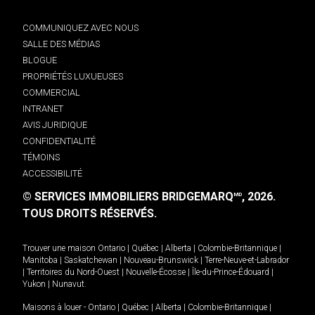
COMMUNIQUEZ AVEC NOUS
SALLE DES MÉDIAS
BLOGUE
PROPRIÉTÉS LUXUEUSES
COMMERCIAL
INTRANET
AVIS JURIDIQUE
CONFIDENTIALITÉ
TÉMOINS
ACCESSIBILITÉ
© SERVICES IMMOBILIERS BRIDGEMARQ
, 2026.
MD
TOUS DROITS RÉSERVÉS.
Trouver une maison
Ontario
|
Québec
|
Alberta
|
Colombie-Britannique
|
Manitoba
|
Saskatchewan
|
Nouveau-Brunswick
|
Terre-Neuve-et-Labrador
|
Territoires du Nord-Ouest
|
Nouvelle-Écosse
|
Île-du-Prince-Édouard
|
Yukon
|
Nunavut
.
Maisons à louer -
Ontario
|
Québec
|
Alberta
|
Colombie-Britannique
|