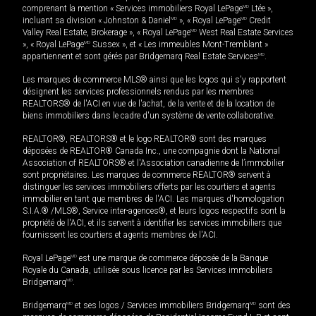
comprenant la mention « Services immobiliers Royal LePage
MD
Ltée »,
incluant sa division « Johnston & Daniel
MD
», « Royal LePage
MD
Credit
Valley Real Estate, Brokerage », « Royal LePage
MD
West Real Estate Services
», « Royal LePage
MD
Sussex », et « Les immeubles Mont-Tremblant »
appartiennent et sont gérés par Bridgemarq Real Estate Services
MD
.
Les marques de commerce MLS® ainsi que les logos qui s'y rapportent
désignent les services professionnels rendus par les membres
REALTORS® de l'ACI en vue de l'achat, de la vente et de la location de
biens immobiliers dans le cadre d'un système de vente collaborative.
REALTOR®, REALTORS® et le logo REALTOR® sont des marques
déposées de REALTOR® Canada Inc., une compagnie dont la National
Association of REALTORS® et l'Association canadienne de l’immobilier
sont propriétaires. Les marques de commerce REALTOR® servent à
distinguer les services immobiliers offerts par les courtiers et agents
immobilier en tant que membres de l'ACI. Les marques d'homologation
S.I.A.® /MLS®, Service inter-agences®, et leurs logos respectifs sont la
propriété de l'ACI, et ils servent à identifier les services immobiliers que
fournissent les courtiers et agents membres de l'ACI.
Royal LePage
MD
est une marque de commerce déposée de la Banque
Royale du Canada, utilisée sous licence par les Services immobiliers
Bridgemarq
MD
.
Bridgemarq
MD
et ses logos / Services immobiliers Bridgemarq
MD
sont des