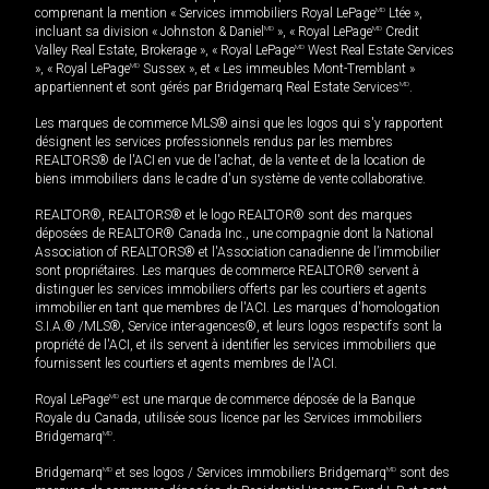
comprenant la mention « Services immobiliers Royal LePage
MD
Ltée »,
incluant sa division « Johnston & Daniel
MD
», « Royal LePage
MD
Credit
Valley Real Estate, Brokerage », « Royal LePage
MD
West Real Estate Services
», « Royal LePage
MD
Sussex », et « Les immeubles Mont-Tremblant »
appartiennent et sont gérés par Bridgemarq Real Estate Services
MD
.
Les marques de commerce MLS® ainsi que les logos qui s'y rapportent
désignent les services professionnels rendus par les membres
REALTORS® de l'ACI en vue de l'achat, de la vente et de la location de
biens immobiliers dans le cadre d'un système de vente collaborative.
REALTOR®, REALTORS® et le logo REALTOR® sont des marques
déposées de REALTOR® Canada Inc., une compagnie dont la National
Association of REALTORS® et l'Association canadienne de l’immobilier
sont propriétaires. Les marques de commerce REALTOR® servent à
distinguer les services immobiliers offerts par les courtiers et agents
immobilier en tant que membres de l'ACI. Les marques d'homologation
S.I.A.® /MLS®, Service inter-agences®, et leurs logos respectifs sont la
propriété de l'ACI, et ils servent à identifier les services immobiliers que
fournissent les courtiers et agents membres de l'ACI.
Royal LePage
MD
est une marque de commerce déposée de la Banque
Royale du Canada, utilisée sous licence par les Services immobiliers
Bridgemarq
MD
.
Bridgemarq
MD
et ses logos / Services immobiliers Bridgemarq
MD
sont des