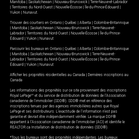
Manitoba
|
Saskatchewan
|
Nouveau-Brunswick
|
Terre-Neuve-et-Labrador
|
Territoires du Nord-Ouest
|
Nouvelle-Écosse
|
Île-du-Prince-Édouard
|
Yukon
|
Nunavut
.
Trouver des courtiers en
Ontario
|
Québec
|
Alberta
|
Colombie-Britannique
|
Manitoba
|
Saskatchewan
|
Nouveau-Brunswick
|
Terre-Neuve-et-
Labrador
|
Territoires du Nord-Ouest
|
Nouvelle-Écosse
|
Île-du-Prince-
Édouard
|
Yukon
|
Nunavut
Parcourir les bureaux en
Ontario
|
Québec
|
Alberta
|
Colombie-Britannique
|
Manitoba
|
Saskatchewan
|
Nouveau-Brunswick
|
Terre-Neuve-et-
Labrador
|
Territoires du Nord-Ouest
|
Nouvelle-Écosse
|
Île-du-Prince-
Édouard
|
Yukon
|
Nunavut
Afficher les propriétés résidentielles au Canada
|
Dernières inscriptions au
Canada
Les informations des propriétés sur ce site proviennent des inscriptions
Royal LePage
MD
et du service de distribution de données de l'Association
canadienne de l’immobilier (SDD®). SDD® met en référence des
inscriptions tenues par des agences immobilières autres que Royal
LePage et ses distributeurs. L'exactitude de l'information n'est pas
garantie et devrait être indépendamment vérifiée. La marque DDF®
appartient à l'Association canadienne de l’immobilier (ACI) et identifie le
REALTOR.ca Installation de distribution de données (SDD®).
*Tous les bureaux sont des propriétés indépendantes. Les bureaux