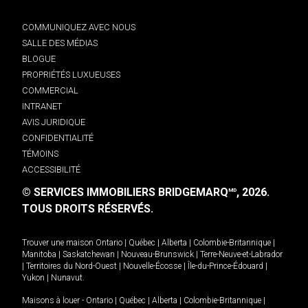
COMMUNIQUEZ AVEC NOUS
SALLE DES MÉDIAS
BLOGUE
PROPRIÉTÉS LUXUEUSES
COMMERCIAL
INTRANET
AVIS JURIDIQUE
CONFIDENTIALITÉ
TÉMOINS
ACCESSIBILITÉ
© SERVICES IMMOBILIERS BRIDGEMARQ
, 2026.
MD
TOUS DROITS RÉSERVÉS.
Trouver une maison
Ontario
|
Québec
|
Alberta
|
Colombie-Britannique
|
Manitoba
|
Saskatchewan
|
Nouveau-Brunswick
|
Terre-Neuve-et-Labrador
|
Territoires du Nord-Ouest
|
Nouvelle-Écosse
|
Île-du-Prince-Édouard
|
Yukon
|
Nunavut
.
Maisons à louer -
Ontario
|
Québec
|
Alberta
|
Colombie-Britannique
|