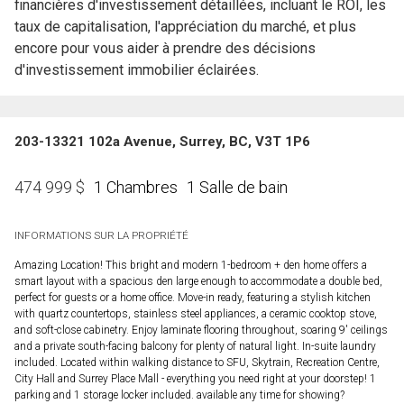
financières d'investissement détaillées, incluant le ROI, les
taux de capitalisation, l'appréciation du marché, et plus
encore pour vous aider à prendre des décisions
d'investissement immobilier éclairées.
203-13321 102a Avenue, Surrey, BC, V3T 1P6
1 Chambres
1 Salle de bain
474 999
$
INFORMATIONS SUR LA PROPRIÉTÉ
Amazing Location! This bright and modern 1-bedroom + den home offers a
smart layout with a spacious den large enough to accommodate a double bed,
perfect for guests or a home office. Move-in ready, featuring a stylish kitchen
with quartz countertops, stainless steel appliances, a ceramic cooktop stove,
and soft-close cabinetry. Enjoy laminate flooring throughout, soaring 9' ceilings
and a private south-facing balcony for plenty of natural light. In-suite laundry
included. Located within walking distance to SFU, Skytrain, Recreation Centre,
City Hall and Surrey Place Mall - everything you need right at your doorstep! 1
parking and 1 storage locker included. available any time for showing?