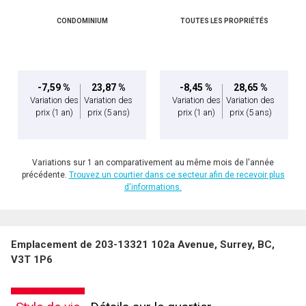
CONDOMINIUM
TOUTES LES PROPRIÉTÉS
-7,59 %
23,87 %
-8,45 %
28,65 %
Variation des
Variation des
Variation des
Variation des
prix
(1 an)
prix
(5 ans)
prix
(1 an)
prix
(5 ans)
Variations sur 1 an comparativement au même mois de l'année
précédente.
Trouvez un courtier dans ce secteur afin de recevoir plus
d'informations.
Emplacement de 203-13321 102a Avenue, Surrey, BC,
V3T 1P6