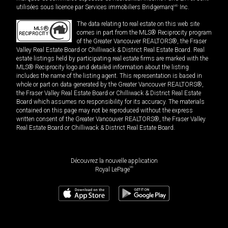
utilisées sous licence par Services immobiliers Bridgemarq
MD
Inc.
The data relating to real estate on this web site
comes in part from the MLS® Reciprocity program
of the Greater Vancouver REALTORS®, the Fraser
Valley Real Estate Board or Chilliwack & District Real Estate Board. Real
estate listings held by participating real estate firms are marked with the
MLS® Reciprocity logo and detailed information about the listing
includes the name of the listing agent. This representation is based in
whole or part on data generated by the Greater Vancouver REALTORS®,
the Fraser Valley Real Estate Board or Chilliwack & District Real Estate
Board which assumes no responsibility for its accuracy. The materials
contained on this page may not be reproduced without the express
written consent of the Greater Vancouver REALTORS®, the Fraser Valley
Real Estate Board or Chilliwack & District Real Estate Board.
Découvrez la nouvelle application
MD
Royal LePage
474 999
$
Planifier une visite
Demander plus d'information