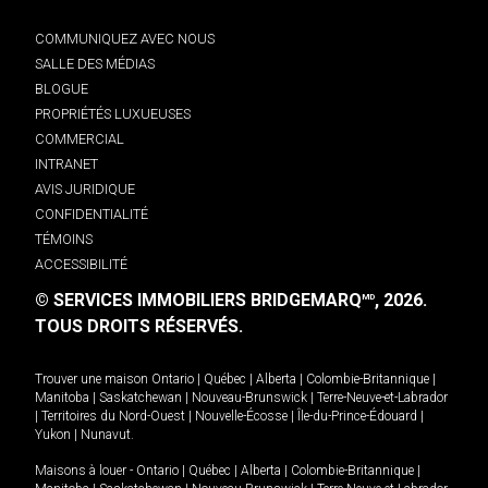
COMMUNIQUEZ AVEC NOUS
SALLE DES MÉDIAS
BLOGUE
PROPRIÉTÉS LUXUEUSES
COMMERCIAL
INTRANET
AVIS JURIDIQUE
CONFIDENTIALITÉ
TÉMOINS
ACCESSIBILITÉ
© SERVICES IMMOBILIERS BRIDGEMARQ
, 2026.
MD
TOUS DROITS RÉSERVÉS.
Trouver une maison
Ontario
|
Québec
|
Alberta
|
Colombie-Britannique
|
Manitoba
|
Saskatchewan
|
Nouveau-Brunswick
|
Terre-Neuve-et-Labrador
|
Territoires du Nord-Ouest
|
Nouvelle-Écosse
|
Île-du-Prince-Édouard
|
Yukon
|
Nunavut
.
Maisons à louer -
Ontario
|
Québec
|
Alberta
|
Colombie-Britannique
|