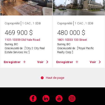
Copropriété
1 CAC , 1 SDB
Copropriété
1 CAC , 1 SDB
469 900
$
480 000
$
1101-13359 Old Yale Road
1801-10333 133 Street
Surrey, BC
Surrey, BC
Gracieuseté de : ['City 2 City Real
Gracieuseté de : ['Royal Pacific
Estate Services Inc.']
Realty Corp.']
Enregistrer
Voir
Enregistrer
Voir
Haut de page
Facebook
LinkedIn
YouTube
Instagram