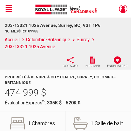
Menu
203-13321 102a Avenue, Surrey, BC, V3T 1P6
Live
En Direct
NO. MLS® R3109988
Accueil
Colombie-Britannique
Surrey
203-13321 102a Avenue
PARTAGER
IMPRIMER
ENREGISTRER
PROPRIÉTÉ À VENDRE À CITY CENTRE, SURREY, COLOMBIE-
BRITANNIQUE
474 999
$
MC
ÉvaluationExpress
:
335K $ - 520K $
1 Chambres
1 Salle de bain