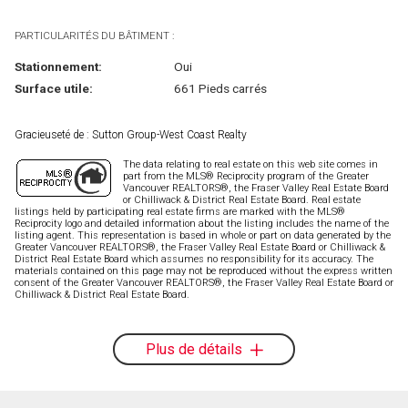
PARTICULARITÉS DU BÂTIMENT :
Stationnement:
Oui
Surface utile:
661 Pieds carrés
Gracieuseté de : Sutton Group-West Coast Realty
The data relating to real estate on this web site comes in
part from the MLS® Reciprocity program of the Greater
Vancouver REALTORS®, the Fraser Valley Real Estate Board
or Chilliwack & District Real Estate Board. Real estate
listings held by participating real estate firms are marked with the MLS®
Reciprocity logo and detailed information about the listing includes the name of the
listing agent. This representation is based in whole or part on data generated by the
Greater Vancouver REALTORS®, the Fraser Valley Real Estate Board or Chilliwack &
District Real Estate Board which assumes no responsibility for its accuracy. The
materials contained on this page may not be reproduced without the express written
consent of the Greater Vancouver REALTORS®, the Fraser Valley Real Estate Board or
Chilliwack & District Real Estate Board.
Plus de détails