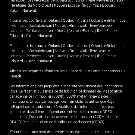
Manitoba
|
Saskatchewan
|
Nouveau-Brunswick
|
Terre-Neuve-et-Labrador
|
Territoires du Nord-Ouest
|
Nouvelle-Écosse
|
Île-du-Prince-Édouard
|
Yukon
|
Nunavut
.
Trouver des courtiers en
Ontario
|
Québec
|
Alberta
|
Colombie-Britannique
|
Manitoba
|
Saskatchewan
|
Nouveau-Brunswick
|
Terre-Neuve-et-
Labrador
|
Territoires du Nord-Ouest
|
Nouvelle-Écosse
|
Île-du-Prince-
Édouard
|
Yukon
|
Nunavut
Parcourir les bureaux en
Ontario
|
Québec
|
Alberta
|
Colombie-Britannique
|
Manitoba
|
Saskatchewan
|
Nouveau-Brunswick
|
Terre-Neuve-et-
Labrador
|
Territoires du Nord-Ouest
|
Nouvelle-Écosse
|
Île-du-Prince-
Édouard
|
Yukon
|
Nunavut
Afficher les propriétés résidentielles au Canada
|
Dernières inscriptions au
Canada
Les informations des propriétés sur ce site proviennent des inscriptions
Royal LePage
MD
et du service de distribution de données de l'Association
canadienne de l’immobilier (SDD®). SDD® met en référence des
inscriptions tenues par des agences immobilières autres que Royal
LePage et ses distributeurs. L'exactitude de l'information n'est pas
garantie et devrait être indépendamment vérifiée. La marque DDF®
appartient à l'Association canadienne de l’immobilier (ACI) et identifie le
REALTOR.ca Installation de distribution de données (SDD®).
*Tous les bureaux sont des propriétés indépendantes. Les bureaux