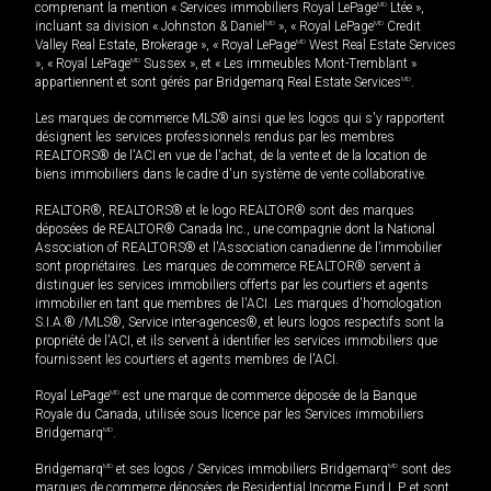
comprenant la mention « Services immobiliers Royal LePage
MD
Ltée »,
incluant sa division « Johnston & Daniel
MD
», « Royal LePage
MD
Credit
Valley Real Estate, Brokerage », « Royal LePage
MD
West Real Estate Services
», « Royal LePage
MD
Sussex », et « Les immeubles Mont-Tremblant »
appartiennent et sont gérés par Bridgemarq Real Estate Services
MD
.
Les marques de commerce MLS® ainsi que les logos qui s'y rapportent
désignent les services professionnels rendus par les membres
REALTORS® de l'ACI en vue de l'achat, de la vente et de la location de
biens immobiliers dans le cadre d'un système de vente collaborative.
REALTOR®, REALTORS® et le logo REALTOR® sont des marques
déposées de REALTOR® Canada Inc., une compagnie dont la National
Association of REALTORS® et l'Association canadienne de l’immobilier
sont propriétaires. Les marques de commerce REALTOR® servent à
distinguer les services immobiliers offerts par les courtiers et agents
immobilier en tant que membres de l'ACI. Les marques d'homologation
S.I.A.® /MLS®, Service inter-agences®, et leurs logos respectifs sont la
propriété de l'ACI, et ils servent à identifier les services immobiliers que
fournissent les courtiers et agents membres de l'ACI.
Royal LePage
MD
est une marque de commerce déposée de la Banque
Royale du Canada, utilisée sous licence par les Services immobiliers
Bridgemarq
MD
.
Bridgemarq
MD
et ses logos / Services immobiliers Bridgemarq
MD
sont des
marques de commerce déposées de Residential Income Fund L.P. et sont