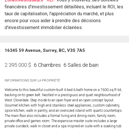
financières d'investissement détaillées, incluant le ROI, les
taux de capitalisation, l'appréciation du marché, et plus
encore pour vous aider à prendre des décisions
d'investissement immobilier éclairées.
16345 59 Avenue, Surrey, BC, V3S 7A5
6 Chambres
6 Salles de bain
2 395 000
$
INFORMATIONS SUR LA PROPRIÉTÉ
Welcome to this beautiful custom-built 6 bed 6 bath home on a 7600 sq ft lot,
backing on-to green belt. Nestled in a prestigiuos and quiet neighbourhood of
West Cloverdale. Step inside to an open foyer and an open concept layout.
Gourmet kitchen with high end stainless steel appliances, custom cabinetry,
spice kitchen, walk in pantry, and an oversized island with quartz countertops.
The main floor also includes a formal living and dining room, family room,
private office and games room. The expansive master suite includes a large
private sundeck, walk in closet and a spa inspired en suite with a soaking tub