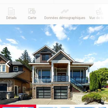
Détails
Carte
Données démographiques
Vue de la r
Previous
Next