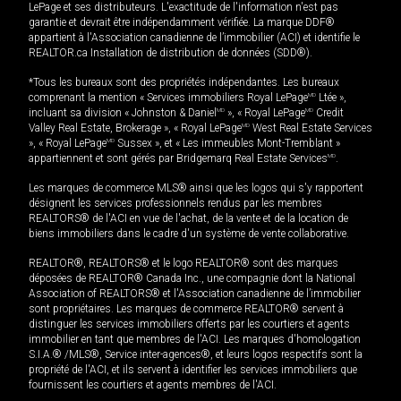
LePage et ses distributeurs. L'exactitude de l'information n'est pas
garantie et devrait être indépendamment vérifiée. La marque DDF®
appartient à l'Association canadienne de l’immobilier (ACI) et identifie le
REALTOR.ca Installation de distribution de données (SDD®).
*Tous les bureaux sont des propriétés indépendantes. Les bureaux
comprenant la mention « Services immobiliers Royal LePage
MD
Ltée »,
incluant sa division « Johnston & Daniel
MD
», « Royal LePage
MD
Credit
Valley Real Estate, Brokerage », « Royal LePage
MD
West Real Estate Services
», « Royal LePage
MD
Sussex », et « Les immeubles Mont-Tremblant »
appartiennent et sont gérés par Bridgemarq Real Estate Services
MD
.
Les marques de commerce MLS® ainsi que les logos qui s'y rapportent
désignent les services professionnels rendus par les membres
REALTORS® de l'ACI en vue de l'achat, de la vente et de la location de
biens immobiliers dans le cadre d'un système de vente collaborative.
REALTOR®, REALTORS® et le logo REALTOR® sont des marques
déposées de REALTOR® Canada Inc., une compagnie dont la National
Association of REALTORS® et l'Association canadienne de l’immobilier
sont propriétaires. Les marques de commerce REALTOR® servent à
distinguer les services immobiliers offerts par les courtiers et agents
immobilier en tant que membres de l'ACI. Les marques d'homologation
S.I.A.® /MLS®, Service inter-agences®, et leurs logos respectifs sont la
propriété de l'ACI, et ils servent à identifier les services immobiliers que
fournissent les courtiers et agents membres de l'ACI.