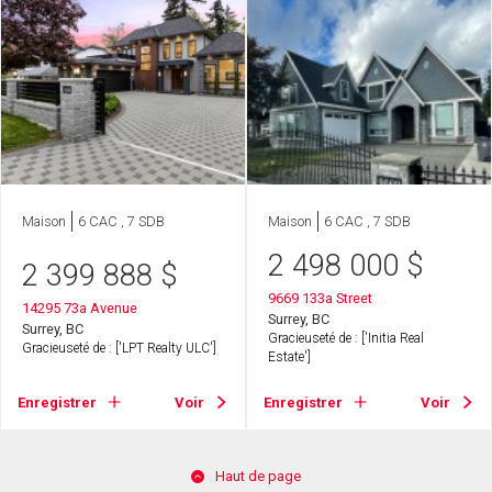
Maison
6 CAC , 7 SDB
Maison
6 CAC , 7 SDB
2 498 000
$
2 399 888
$
9669 133a Street
14295 73a Avenue
Surrey, BC
Surrey, BC
Gracieuseté de : ['Initia Real
Gracieuseté de : ['LPT Realty ULC']
Estate']
Enregistrer
Voir
Enregistrer
Voir
Haut de page