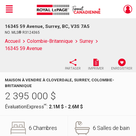
Menu
16345 59 Avenue, Surrey, BC, V3S 7A5
Live
En Direct
NO. MLS® R3124365
Accueil
Colombie-Britannique
Surrey
16345 59 Avenue
PARTAGER
IMPRIMER
ENREGISTRER
MAISON À VENDRE À CLOVERDALE, SURREY, COLOMBIE-
BRITANNIQUE
2 395 000
$
MC
ÉvaluationExpress
:
2.1M $ - 2.6M $
6 Chambres
6 Salles de bain