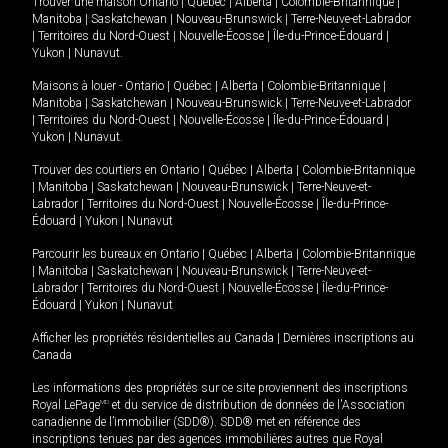
Trouver une maison
Ontario
|
Québec
|
Alberta
|
Colombie-Britannique
|
Manitoba
|
Saskatchewan
|
Nouveau-Brunswick
|
Terre-Neuve-et-Labrador
|
Territoires du Nord-Ouest
|
Nouvelle-Écosse
|
Île-du-Prince-Édouard
|
Yukon
|
Nunavut
.
Maisons à louer -
Ontario
|
Québec
|
Alberta
|
Colombie-Britannique
|
Manitoba
|
Saskatchewan
|
Nouveau-Brunswick
|
Terre-Neuve-et-Labrador
|
Territoires du Nord-Ouest
|
Nouvelle-Écosse
|
Île-du-Prince-Édouard
|
Yukon
|
Nunavut
.
Trouver des courtiers en
Ontario
|
Québec
|
Alberta
|
Colombie-Britannique
|
Manitoba
|
Saskatchewan
|
Nouveau-Brunswick
|
Terre-Neuve-et-
Labrador
|
Territoires du Nord-Ouest
|
Nouvelle-Écosse
|
Île-du-Prince-
Édouard
|
Yukon
|
Nunavut
Parcourir les bureaux en
Ontario
|
Québec
|
Alberta
|
Colombie-Britannique
|
Manitoba
|
Saskatchewan
|
Nouveau-Brunswick
|
Terre-Neuve-et-
Labrador
|
Territoires du Nord-Ouest
|
Nouvelle-Écosse
|
Île-du-Prince-
Édouard
|
Yukon
|
Nunavut
Afficher les propriétés résidentielles au Canada
|
Dernières inscriptions au
Canada
Les informations des propriétés sur ce site proviennent des inscriptions
Royal LePage
MD
et du service de distribution de données de l'Association
canadienne de l’immobilier (SDD®). SDD® met en référence des
inscriptions tenues par des agences immobilières autres que Royal