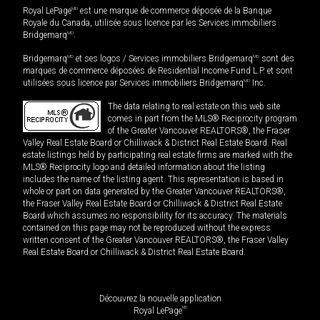
Royal LePage
MD
est une marque de commerce déposée de la Banque
Royale du Canada, utilisée sous licence par les Services immobiliers
Bridgemarq
MD
.
Bridgemarq
MD
et ses logos / Services immobiliers Bridgemarq
MD
sont des
marques de commerce déposées de Residential Income Fund L.P. et sont
utilisées sous licence par Services immobiliers Bridgemarq
MD
Inc.
The data relating to real estate on this web site
comes in part from the MLS® Reciprocity program
of the Greater Vancouver REALTORS®, the Fraser
Valley Real Estate Board or Chilliwack & District Real Estate Board. Real
estate listings held by participating real estate firms are marked with the
MLS® Reciprocity logo and detailed information about the listing
includes the name of the listing agent. This representation is based in
whole or part on data generated by the Greater Vancouver REALTORS®,
the Fraser Valley Real Estate Board or Chilliwack & District Real Estate
Board which assumes no responsibility for its accuracy. The materials
contained on this page may not be reproduced without the express
written consent of the Greater Vancouver REALTORS®, the Fraser Valley
Real Estate Board or Chilliwack & District Real Estate Board.
Découvrez la nouvelle application
MD
Royal LePage