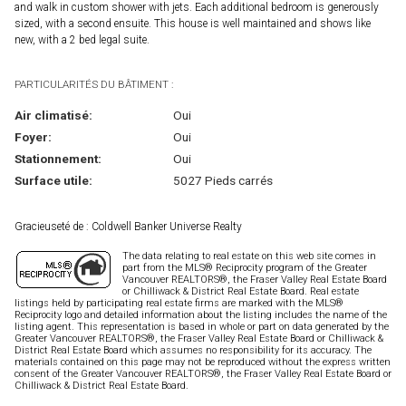
and walk in custom shower with jets. Each additional bedroom is generously
sized, with a second ensuite. This house is well maintained and shows like
new, with a 2 bed legal suite.
PARTICULARITÉS DU BÂTIMENT :
Air climatisé:
Oui
Foyer:
Oui
Stationnement:
Oui
Surface utile:
5027 Pieds carrés
Gracieuseté de : Coldwell Banker Universe Realty
The data relating to real estate on this web site comes in
part from the MLS® Reciprocity program of the Greater
Vancouver REALTORS®, the Fraser Valley Real Estate Board
or Chilliwack & District Real Estate Board. Real estate
listings held by participating real estate firms are marked with the MLS®
Reciprocity logo and detailed information about the listing includes the name of the
listing agent. This representation is based in whole or part on data generated by the
Greater Vancouver REALTORS®, the Fraser Valley Real Estate Board or Chilliwack &
District Real Estate Board which assumes no responsibility for its accuracy. The
materials contained on this page may not be reproduced without the express written
consent of the Greater Vancouver REALTORS®, the Fraser Valley Real Estate Board or
Chilliwack & District Real Estate Board.