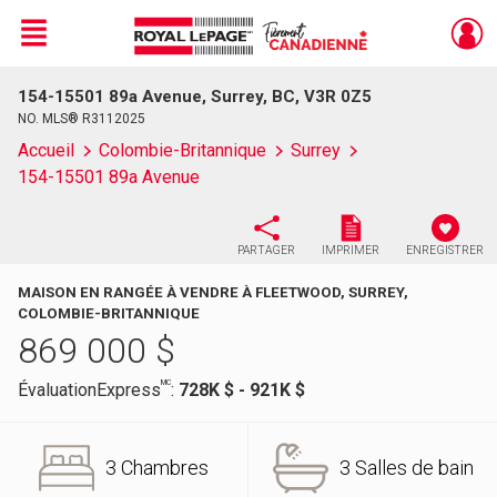
Menu
154-15501 89a Avenue, Surrey, BC, V3R 0Z5
Live
En Direct
NO. MLS® R3112025
Accueil
Colombie-Britannique
Surrey
154-15501 89a Avenue
PARTAGER
IMPRIMER
ENREGISTRER
MAISON EN RANGÉE À VENDRE À FLEETWOOD, SURREY,
COLOMBIE-BRITANNIQUE
869 000
$
MC
ÉvaluationExpress
:
728K $ - 921K $
3 Chambres
3 Salles de bain