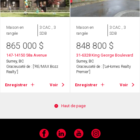
Maison en
3 CAC , 3
Maison en
3 CAC , 3
rangée
SDB
rangée
SDB
865 000
$
848 800
$
147-14150 58a Avenue
31-6328 King George Boulevard
Surrey, BC
Surrey, BC
Gracieuseté de : ['RE/MAX Bozz
Gracieuseté de : ['LeHomes Realty
Realty']
Premier']
Enregistrer
Voir
Enregistrer
Voir
Haut de page
Facebook
LinkedIn
YouTube
Instagram