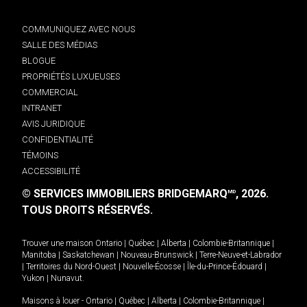
COMMUNIQUEZ AVEC NOUS
SALLE DES MÉDIAS
BLOGUE
PROPRIÉTÉS LUXUEUSES
COMMERCIAL
INTRANET
AVIS JURIDIQUE
CONFIDENTIALITÉ
TÉMOINS
ACCESSIBILITÉ
© SERVICES IMMOBILIERS BRIDGEMARQ
, 2026.
MD
TOUS DROITS RÉSERVÉS.
Trouver une maison
Ontario
|
Québec
|
Alberta
|
Colombie-Britannique
|
Manitoba
|
Saskatchewan
|
Nouveau-Brunswick
|
Terre-Neuve-et-Labrador
|
Territoires du Nord-Ouest
|
Nouvelle-Écosse
|
Île-du-Prince-Édouard
|
Yukon
|
Nunavut
.
Maisons à louer -
Ontario
|
Québec
|
Alberta
|
Colombie-Britannique
|