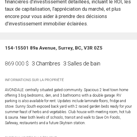
financières d'investissement détaillées, incluant le ROI, les
taux de capitalisation, l'appréciation du marché, et plus
encore pour vous aider à prendre des décisions
d'investissement immobilier éclairées.
154-15501 89a Avenue, Surrey, BC, V3R 0Z5
3 Chambres
3 Salles de bain
869 000
$
INFORMATIONS SUR LA PROPRIÉTÉ
AVONDALE: centrally situated gated community. Spacious 2 level town home
offering 3 big bedrooms, den, and 3 bathrooms with a double garage. RV
parking is also available for rent. Updates include laminate floors, fridge and
stove. Sunny South exposed back yard with 2 raised garden beds ready for your
summer feast of herbs and vegetables. Club house with meeting room, hot tub
& sauna. Near both levels of schools, transit and walk to Save On Foods,
Safeway, restaurants and a future Skytrain station.