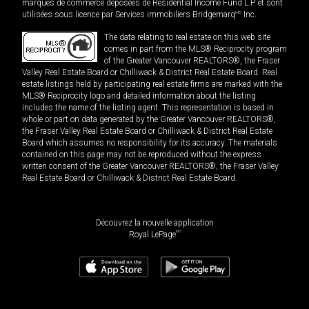
marques de commerce déposées de Residential Income Fund L.P. et sont
utilisées sous licence par Services immobiliers Bridgemarq
MD
Inc.
The data relating to real estate on this web site
comes in part from the MLS® Reciprocity program
of the Greater Vancouver REALTORS®, the Fraser
Valley Real Estate Board or Chilliwack & District Real Estate Board. Real
estate listings held by participating real estate firms are marked with the
MLS® Reciprocity logo and detailed information about the listing
includes the name of the listing agent. This representation is based in
whole or part on data generated by the Greater Vancouver REALTORS®,
the Fraser Valley Real Estate Board or Chilliwack & District Real Estate
Board which assumes no responsibility for its accuracy. The materials
contained on this page may not be reproduced without the express
written consent of the Greater Vancouver REALTORS®, the Fraser Valley
Real Estate Board or Chilliwack & District Real Estate Board.
Découvrez la nouvelle application
MD
Royal LePage
869 000
$