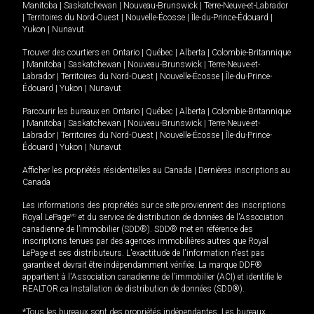
Manitoba
|
Saskatchewan
|
Nouveau-Brunswick
|
Terre-Neuve-et-Labrador
|
Territoires du Nord-Ouest
|
Nouvelle-Écosse
|
Île-du-Prince-Édouard
|
Yukon
|
Nunavut
.
Trouver des courtiers en
Ontario
|
Québec
|
Alberta
|
Colombie-Britannique
|
Manitoba
|
Saskatchewan
|
Nouveau-Brunswick
|
Terre-Neuve-et-
Labrador
|
Territoires du Nord-Ouest
|
Nouvelle-Écosse
|
Île-du-Prince-
Édouard
|
Yukon
|
Nunavut
Parcourir les bureaux en
Ontario
|
Québec
|
Alberta
|
Colombie-Britannique
|
Manitoba
|
Saskatchewan
|
Nouveau-Brunswick
|
Terre-Neuve-et-
Labrador
|
Territoires du Nord-Ouest
|
Nouvelle-Écosse
|
Île-du-Prince-
Édouard
|
Yukon
|
Nunavut
Afficher les propriétés résidentielles au Canada
|
Dernières inscriptions au
Canada
Les informations des propriétés sur ce site proviennent des inscriptions
Royal LePage
MD
et du service de distribution de données de l'Association
canadienne de l’immobilier (SDD®). SDD® met en référence des
inscriptions tenues par des agences immobilières autres que Royal
LePage et ses distributeurs. L'exactitude de l'information n'est pas
garantie et devrait être indépendamment vérifiée. La marque DDF®
appartient à l'Association canadienne de l’immobilier (ACI) et identifie le
REALTOR.ca Installation de distribution de données (SDD®).
*Tous les bureaux sont des propriétés indépendantes. Les bureaux