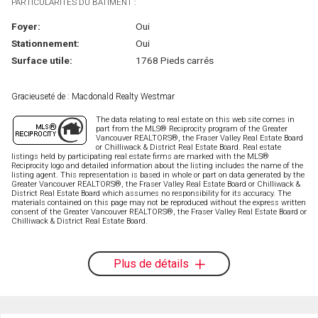
PARTICULARITÉS DU BÂTIMENT :
Foyer:
Oui
Stationnement:
Oui
Surface utile:
1768 Pieds carrés
Gracieuseté de : Macdonald Realty Westmar
The data relating to real estate on this web site comes in
part from the MLS® Reciprocity program of the Greater
Vancouver REALTORS®, the Fraser Valley Real Estate Board
or Chilliwack & District Real Estate Board. Real estate
listings held by participating real estate firms are marked with the MLS®
Reciprocity logo and detailed information about the listing includes the name of the
listing agent. This representation is based in whole or part on data generated by the
Greater Vancouver REALTORS®, the Fraser Valley Real Estate Board or Chilliwack &
District Real Estate Board which assumes no responsibility for its accuracy. The
materials contained on this page may not be reproduced without the express written
consent of the Greater Vancouver REALTORS®, the Fraser Valley Real Estate Board or
Chilliwack & District Real Estate Board.
Plus de détails