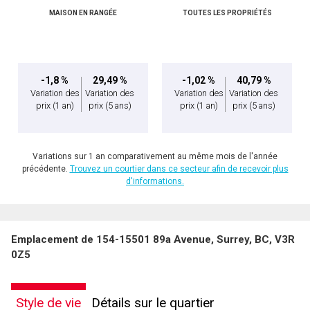
MAISON EN RANGÉE
TOUTES LES PROPRIÉTÉS
-1,8 %
29,49 %
-1,02 %
40,79 %
Variation des
Variation des
Variation des
Variation des
prix
(1 an)
prix
(5 ans)
prix
(1 an)
prix
(5 ans)
Variations sur 1 an comparativement au même mois de l'année
précédente.
Trouvez un courtier dans ce secteur afin de recevoir plus
d'informations.
Emplacement de 154-15501 89a Avenue, Surrey, BC, V3R
0Z5
Style de vie
Détails sur le quartier