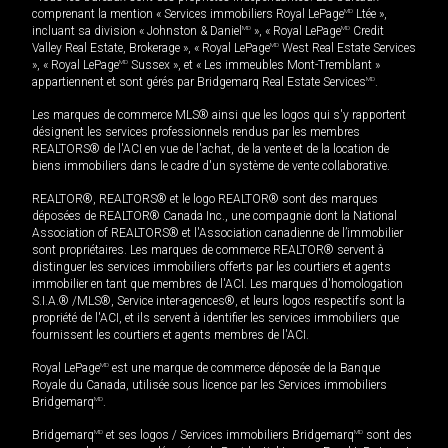
comprenant la mention « Services immobiliers Royal LePage
MD
Ltée »,
incluant sa division « Johnston & Daniel
MD
», « Royal LePage
MD
Credit
Valley Real Estate, Brokerage », « Royal LePage
MD
West Real Estate Services
», « Royal LePage
MD
Sussex », et « Les immeubles Mont-Tremblant »
appartiennent et sont gérés par Bridgemarq Real Estate Services
MD
.
Les marques de commerce MLS® ainsi que les logos qui s'y rapportent
désignent les services professionnels rendus par les membres
REALTORS® de l'ACI en vue de l'achat, de la vente et de la location de
biens immobiliers dans le cadre d'un système de vente collaborative.
REALTOR®, REALTORS® et le logo REALTOR® sont des marques
déposées de REALTOR® Canada Inc., une compagnie dont la National
Association of REALTORS® et l'Association canadienne de l’immobilier
sont propriétaires. Les marques de commerce REALTOR® servent à
distinguer les services immobiliers offerts par les courtiers et agents
immobilier en tant que membres de l'ACI. Les marques d'homologation
S.I.A.® /MLS®, Service inter-agences®, et leurs logos respectifs sont la
propriété de l'ACI, et ils servent à identifier les services immobiliers que
fournissent les courtiers et agents membres de l'ACI.
Royal LePage
MD
est une marque de commerce déposée de la Banque
Royale du Canada, utilisée sous licence par les Services immobiliers
Bridgemarq
MD
.
Bridgemarq
MD
et ses logos / Services immobiliers Bridgemarq
MD
sont des