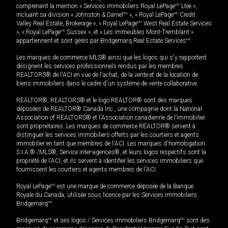
comprenant la mention « Services immobiliers Royal LePage
MD
Ltée »,
incluant sa division « Johnston & Daniel
MD
», « Royal LePage
MD
Credit
Valley Real Estate, Brokerage », « Royal LePage
MD
West Real Estate Services
», « Royal LePage
MD
Sussex », et « Les immeubles Mont-Tremblant »
appartiennent et sont gérés par Bridgemarq Real Estate Services
MD
.
Les marques de commerce MLS® ainsi que les logos qui s'y rapportent
désignent les services professionnels rendus par les membres
REALTORS® de l'ACI en vue de l'achat, de la vente et de la location de
biens immobiliers dans le cadre d'un système de vente collaborative.
REALTOR®, REALTORS® et le logo REALTOR® sont des marques
déposées de REALTOR® Canada Inc., une compagnie dont la National
Association of REALTORS® et l'Association canadienne de l’immobilier
sont propriétaires. Les marques de commerce REALTOR® servent à
distinguer les services immobiliers offerts par les courtiers et agents
immobilier en tant que membres de l'ACI. Les marques d'homologation
S.I.A.® /MLS®, Service inter-agences®, et leurs logos respectifs sont la
propriété de l'ACI, et ils servent à identifier les services immobiliers que
fournissent les courtiers et agents membres de l'ACI.
Royal LePage
MD
est une marque de commerce déposée de la Banque
Royale du Canada, utilisée sous licence par les Services immobiliers
Bridgemarq
MD
.
Bridgemarq
MD
et ses logos / Services immobiliers Bridgemarq
MD
sont des