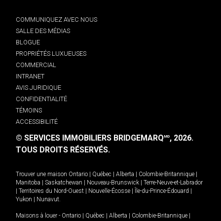
COMMUNIQUEZ AVEC NOUS
SALLE DES MÉDIAS
BLOGUE
PROPRIÉTÉS LUXUEUSES
COMMERCIAL
INTRANET
AVIS JURIDIQUE
CONFIDENTIALITÉ
TÉMOINS
ACCESSIBILITÉ
© SERVICES IMMOBILIERS BRIDGEMARQ
, 2026.
MD
TOUS DROITS RÉSERVÉS.
Trouver une maison
Ontario
|
Québec
|
Alberta
|
Colombie-Britannique
|
Manitoba
|
Saskatchewan
|
Nouveau-Brunswick
|
Terre-Neuve-et-Labrador
|
Territoires du Nord-Ouest
|
Nouvelle-Écosse
|
Île-du-Prince-Édouard
|
Yukon
|
Nunavut
.
Maisons à louer -
Ontario
|
Québec
|
Alberta
|
Colombie-Britannique
|