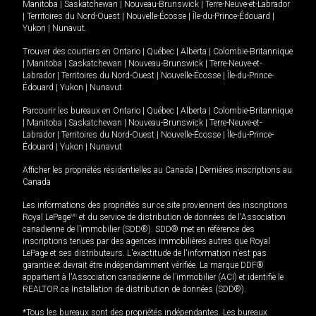
Manitoba
|
Saskatchewan
|
Nouveau-Brunswick
|
Terre-Neuve-et-Labrador
|
Territoires du Nord-Ouest
|
Nouvelle-Écosse
|
Île-du-Prince-Édouard
|
Yukon
|
Nunavut
.
Trouver des courtiers en
Ontario
|
Québec
|
Alberta
|
Colombie-Britannique
|
Manitoba
|
Saskatchewan
|
Nouveau-Brunswick
|
Terre-Neuve-et-
Labrador
|
Territoires du Nord-Ouest
|
Nouvelle-Écosse
|
Île-du-Prince-
Édouard
|
Yukon
|
Nunavut
Parcourir les bureaux en
Ontario
|
Québec
|
Alberta
|
Colombie-Britannique
|
Manitoba
|
Saskatchewan
|
Nouveau-Brunswick
|
Terre-Neuve-et-
Labrador
|
Territoires du Nord-Ouest
|
Nouvelle-Écosse
|
Île-du-Prince-
Édouard
|
Yukon
|
Nunavut
Afficher les propriétés résidentielles au Canada
|
Dernières inscriptions au
Canada
Les informations des propriétés sur ce site proviennent des inscriptions
Royal LePage
MD
et du service de distribution de données de l'Association
canadienne de l’immobilier (SDD®). SDD® met en référence des
inscriptions tenues par des agences immobilières autres que Royal
LePage et ses distributeurs. L'exactitude de l'information n'est pas
garantie et devrait être indépendamment vérifiée. La marque DDF®
appartient à l'Association canadienne de l’immobilier (ACI) et identifie le
REALTOR.ca Installation de distribution de données (SDD®).
*Tous les bureaux sont des propriétés indépendantes. Les bureaux