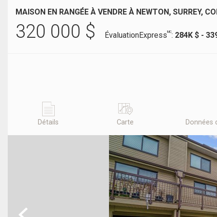
MAISON EN RANGÉE À VENDRE À NEWTON, SURREY, C
320 000
$
MC
ÉvaluationExpress
:
284K $ - 33
Détails
Carte
Données 
Previous