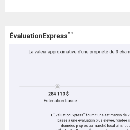
MC
ÉvaluationExpress
La valeur approximative d'une propriété de 3 cham
284 110 $
Estimation basse
MC
L'ÉvaluationExpress
fournit une estimation de va
basse à une évaluation plus élevée, fondée 
données propres au marché local ainsi que 
MC