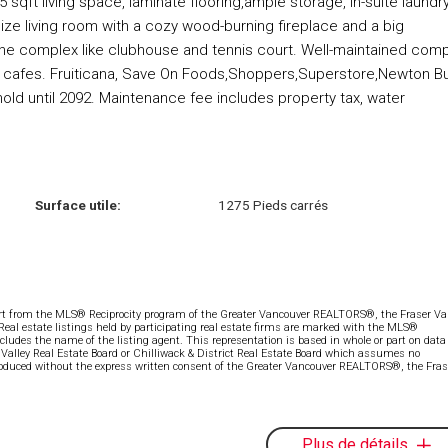
75 sqft living space, laminate flooring,ample storage, in-suite laundry
size living room with a cozy wood-burning fireplace and a big
 the complex like clubhouse and tennis court. Well-maintained com
and cafes. Fruiticana, Save On Foods,Shoppers,Superstore,Newton B
ld until 2092. Maintenance fee includes property tax, water
Surface utile:
1275 Pieds carrés
part from the MLS® Reciprocity program of the Greater Vancouver REALTORS®, the Fraser Val
 Real estate listings held by participating real estate firms are marked with the MLS®
ncludes the name of the listing agent. This representation is based in whole or part on data
alley Real Estate Board or Chilliwack & District Real Estate Board which assumes no
eproduced without the express written consent of the Greater Vancouver REALTORS®, the Fras
Plus de détails