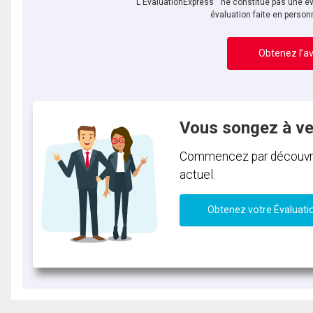
L'ÉvaluationExpress
ne constitue pas une év
évaluation faite en person
Obtenez l’av
Vous songez à v
Commencez par découvrir 
actuel.
Obtenez votre Évaluati