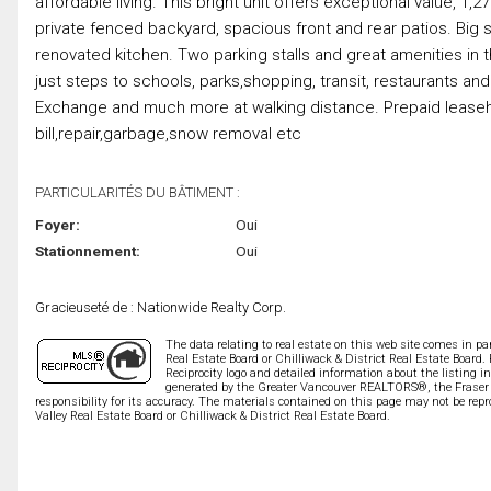
affordable living. This bright unit offers exceptional value, 1,2
private fenced backyard, spacious front and rear patios. Big 
renovated kitchen. Two parking stalls and great amenities in
just steps to schools, parks,shopping, transit, restaurants 
Exchange and much more at walking distance. Prepaid leaseho
bill,repair,garbage,snow removal etc
PARTICULARITÉS DU BÂTIMENT :
Foyer:
Oui
Stationnement:
Oui
Gracieuseté de : Nationwide Realty Corp.
The data relating to real estate on this web site comes in 
Real Estate Board or Chilliwack & District Real Estate Board.
Reciprocity logo and detailed information about the listing i
generated by the Greater Vancouver REALTORS®, the Fraser V
responsibility for its accuracy. The materials contained on this page may not be r
Valley Real Estate Board or Chilliwack & District Real Estate Board.