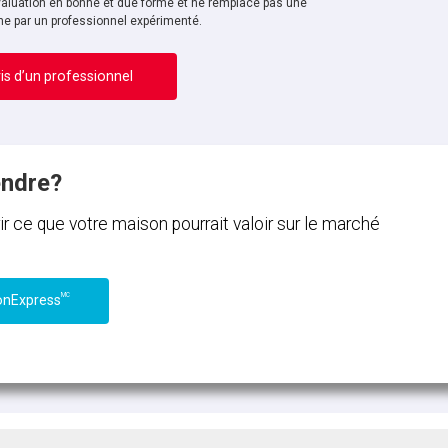
aluation en bonne et due forme et ne remplace pas une
ne par un professionnel expérimenté.
is d’un professionnel
endre?
ce que votre maison pourrait valoir sur le marché
MC
onExpress