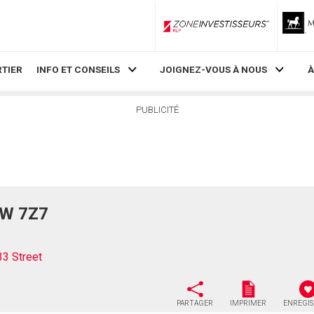
ZoneInvestisseurs RLP
TIER
INFO ET CONSEILS
JOIGNEZ-VOUS À NOUS
À
PUBLICITÉ
3W 7Z7
3 Street
PARTAGER
IMPRIMER
ENREGI