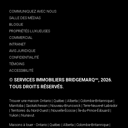
COMMUNIQUEZ AVEC NOUS
SALLE DES MÉDIAS
BLOGUE
PROPRIÉTÉS LUXUEUSES
COMMERCIAL
INTRANET
AVIS JURIDIQUE
CONFIDENTIALITÉ
TÉMOINS
ACCESSIBILITÉ
© SERVICES IMMOBILIERS BRIDGEMARQ
, 2026.
MD
TOUS DROITS RÉSERVÉS.
Trouver une maison
Ontario
|
Québec
|
Alberta
|
Colombie-Britannique
|
Manitoba
|
Saskatchewan
|
Nouveau-Brunswick
|
Terre-Neuve-et-Labrador
|
Territoires du Nord-Ouest
|
Nouvelle-Écosse
|
Île-du-Prince-Édouard
|
Yukon
|
Nunavut
.
Maisons à louer -
Ontario
|
Québec
|
Alberta
|
Colombie-Britannique
|