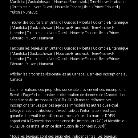
Manitoba
|
Saskatchewan
|
Nouveau-Brunswick
|
Terre-Neuve-et-Labrador
|
Territoires du Nord-Ouest
|
Nouvelle-Écosse
|
Île-du-Prince-Édouard
|
Yukon
|
Nunavut
.
Trouver des courtiers en
Ontario
|
Québec
|
Alberta
|
Colombie-Britannique
|
Manitoba
|
Saskatchewan
|
Nouveau-Brunswick
|
Terre-Neuve-et-
Labrador
|
Territoires du Nord-Ouest
|
Nouvelle-Écosse
|
Île-du-Prince-
Édouard
|
Yukon
|
Nunavut
Parcourir les bureaux en
Ontario
|
Québec
|
Alberta
|
Colombie-Britannique
|
Manitoba
|
Saskatchewan
|
Nouveau-Brunswick
|
Terre-Neuve-et-
Labrador
|
Territoires du Nord-Ouest
|
Nouvelle-Écosse
|
Île-du-Prince-
Édouard
|
Yukon
|
Nunavut
Afficher les propriétés résidentielles au Canada
|
Dernières inscriptions au
Canada
Les informations des propriétés sur ce site proviennent des inscriptions
Royal LePage
MD
et du service de distribution de données de l'Association
canadienne de l’immobilier (SDD®). SDD® met en référence des
inscriptions tenues par des agences immobilières autres que Royal
LePage et ses distributeurs. L'exactitude de l'information n'est pas
garantie et devrait être indépendamment vérifiée. La marque DDF®
appartient à l'Association canadienne de l’immobilier (ACI) et identifie le
REALTOR.ca Installation de distribution de données (SDD®).
*Tous les bureaux sont des propriétés indépendantes. Les bureaux