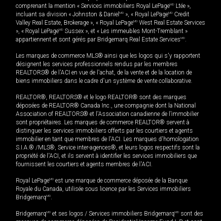
comprenant la mention « Services immobiliers Royal LePage
MD
Ltée »,
incluant sa division « Johnston & Daniel
MD
», « Royal LePage
MD
Credit
Valley Real Estate, Brokerage », « Royal LePage
MD
West Real Estate Services
», « Royal LePage
MD
Sussex », et « Les immeubles Mont-Tremblant »
appartiennent et sont gérés par Bridgemarq Real Estate Services
MD
.
Les marques de commerce MLS® ainsi que les logos qui s'y rapportent
désignent les services professionnels rendus par les membres
REALTORS® de l'ACI en vue de l'achat, de la vente et de la location de
biens immobiliers dans le cadre d'un système de vente collaborative.
REALTOR®, REALTORS® et le logo REALTOR® sont des marques
déposées de REALTOR® Canada Inc., une compagnie dont la National
Association of REALTORS® et l'Association canadienne de l’immobilier
sont propriétaires. Les marques de commerce REALTOR® servent à
distinguer les services immobiliers offerts par les courtiers et agents
immobilier en tant que membres de l'ACI. Les marques d'homologation
S.I.A.® /MLS®, Service inter-agences®, et leurs logos respectifs sont la
propriété de l'ACI, et ils servent à identifier les services immobiliers que
fournissent les courtiers et agents membres de l'ACI.
Royal LePage
MD
est une marque de commerce déposée de la Banque
Royale du Canada, utilisée sous licence par les Services immobiliers
Bridgemarq
MD
.
Bridgemarq
MD
et ses logos / Services immobiliers Bridgemarq
MD
sont des