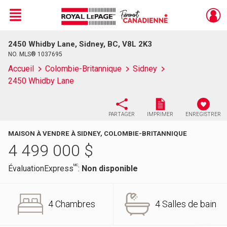
Menu
2450 Whidby Lane, Sidney, BC, V8L 2K3
Live
En Direct
NO. MLS® 1037695
Accueil
Colombie-Britannique
Sidney
2450 Whidby Lane
PARTAGER
IMPRIMER
ENREGISTRER
MAISON À VENDRE À SIDNEY, COLOMBIE-BRITANNIQUE
4 499 000
$
MC
ÉvaluationExpress
:
Non disponible
4 Chambres
4 Salles de bain