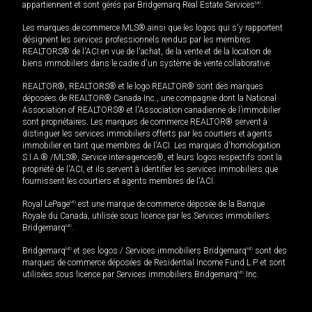
appartiennent et sont gérés par Bridgemarq Real Estate Services
MD
.
Les marques de commerce MLS® ainsi que les logos qui s'y rapportent
désignent les services professionnels rendus par les membres
REALTORS® de l'ACI en vue de l'achat, de la vente et de la location de
biens immobiliers dans le cadre d'un système de vente collaborative.
REALTOR®, REALTORS® et le logo REALTOR® sont des marques
déposées de REALTOR® Canada Inc., une compagnie dont la National
Association of REALTORS® et l'Association canadienne de l’immobilier
sont propriétaires. Les marques de commerce REALTOR® servent à
distinguer les services immobiliers offerts par les courtiers et agents
immobilier en tant que membres de l'ACI. Les marques d'homologation
S.I.A.® /MLS®, Service inter-agences®, et leurs logos respectifs sont la
propriété de l'ACI, et ils servent à identifier les services immobiliers que
fournissent les courtiers et agents membres de l'ACI.
Royal LePage
MD
est une marque de commerce déposée de la Banque
Royale du Canada, utilisée sous licence par les Services immobiliers
Bridgemarq
MD
.
Bridgemarq
MD
et ses logos / Services immobiliers Bridgemarq
MD
sont des
marques de commerce déposées de Residential Income Fund L.P. et sont
utilisées sous licence par Services immobiliers Bridgemarq
MD
Inc.