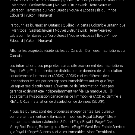
Trouver des courtiers en
Ontario
|
Québec
|
Alberta
|
Colombie-Britannique
|
Manitoba
|
Saskatchewan
|
Nouveau-Brunswick
|
Terre-Neuve-et-
Labrador
|
Territoires du Nord-Ouest
|
Nouvelle-Écosse
|
Île-du-Prince-
Édouard
|
Yukon
|
Nunavut
Parcourir les bureaux en
Ontario
|
Québec
|
Alberta
|
Colombie-Britannique
|
Manitoba
|
Saskatchewan
|
Nouveau-Brunswick
|
Terre-Neuve-et-
Labrador
|
Territoires du Nord-Ouest
|
Nouvelle-Écosse
|
Île-du-Prince-
Édouard
|
Yukon
|
Nunavut
Afficher les propriétés résidentielles au Canada
|
Dernières inscriptions au
Canada
Les informations des propriétés sur ce site proviennent des inscriptions
Royal LePage
MD
et du service de distribution de données de l'Association
canadienne de l’immobilier (SDD®). SDD® met en référence des
inscriptions tenues par des agences immobilières autres que Royal
LePage et ses distributeurs. L'exactitude de l'information n'est pas
garantie et devrait être indépendamment vérifiée. La marque DDF®
appartient à l'Association canadienne de l’immobilier (ACI) et identifie le
REALTOR.ca Installation de distribution de données (SDD®).
*Tous les bureaux sont des propriétés indépendantes. Les bureaux
comprenant la mention « Services immobiliers Royal LePage
MD
Ltée »,
incluant sa division « Johnston & Daniel
MD
», « Royal LePage
MD
Credit
Valley Real Estate, Brokerage », « Royal LePage
MD
West Real Estate Services
», « Royal LePage
MD
Sussex », et « Les immeubles Mont-Tremblant »