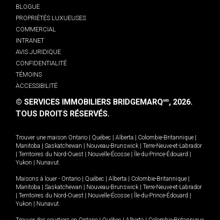
BLOGUE
PROPRIÉTÉS LUXUEUSES
COMMERCIAL
INTRANET
AVIS JURIDIQUE
CONFIDENTIALITÉ
TÉMOINS
ACCESSIBILITÉ
© SERVICES IMMOBILIERS BRIDGEMARQ
, 2026.
MD
TOUS DROITS RÉSERVÉS.
Trouver une maison
Ontario
|
Québec
|
Alberta
|
Colombie-Britannique
|
Manitoba
|
Saskatchewan
|
Nouveau-Brunswick
|
Terre-Neuve-et-Labrador
|
Territoires du Nord-Ouest
|
Nouvelle-Écosse
|
Île-du-Prince-Édouard
|
Yukon
|
Nunavut
.
Maisons à louer -
Ontario
|
Québec
|
Alberta
|
Colombie-Britannique
|
Manitoba
|
Saskatchewan
|
Nouveau-Brunswick
|
Terre-Neuve-et-Labrador
|
Territoires du Nord-Ouest
|
Nouvelle-Écosse
|
Île-du-Prince-Édouard
|
Yukon
|
Nunavut
.