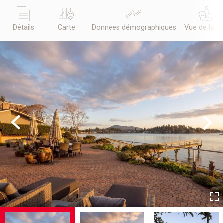
Détails
Carte
Données démographiques
Vue de la r
Previous
Next