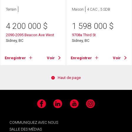
Terrain
Maison
4 CAC , 5 SDB
4 200 000
$
1 598 000
$
2090-2095 Beacon Ave West
9708a Third St
Sidney, BC
Sidney, BC
Enregistrer
Voir
Enregistrer
Voir
Haut de page
Facebook
LinkedIn
YouTube
Instagram
COMMUNIQUEZ AVEC NOUS
SALLE DES MÉDIAS