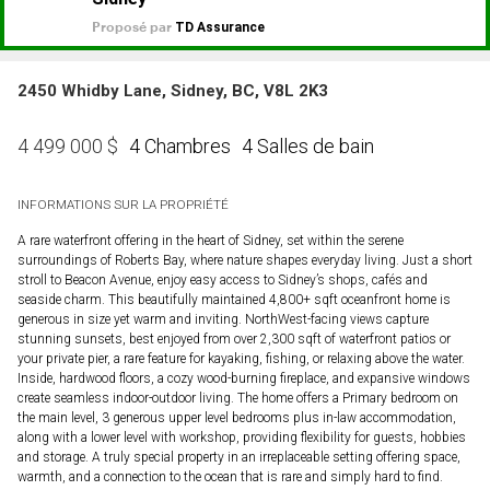
2450 Whidby Lane, Sidney, BC, V8L 2K3
4 Chambres
4 Salles de bain
4 499 000
$
INFORMATIONS SUR LA PROPRIÉTÉ
A rare waterfront offering in the heart of Sidney, set within the serene
surroundings of Roberts Bay, where nature shapes everyday living. Just a short
stroll to Beacon Avenue, enjoy easy access to Sidney’s shops, cafés and
seaside charm. This beautifully maintained 4,800+ sqft oceanfront home is
generous in size yet warm and inviting. NorthWest-facing views capture
stunning sunsets, best enjoyed from over 2,300 sqft of waterfront patios or
your private pier, a rare feature for kayaking, fishing, or relaxing above the water.
Inside, hardwood floors, a cozy wood-burning fireplace, and expansive windows
create seamless indoor-outdoor living. The home offers a Primary bedroom on
the main level, 3 generous upper level bedrooms plus in-law accommodation,
along with a lower level with workshop, providing flexibility for guests, hobbies
and storage. A truly special property in an irreplaceable setting offering space,
warmth, and a connection to the ocean that is rare and simply hard to find.