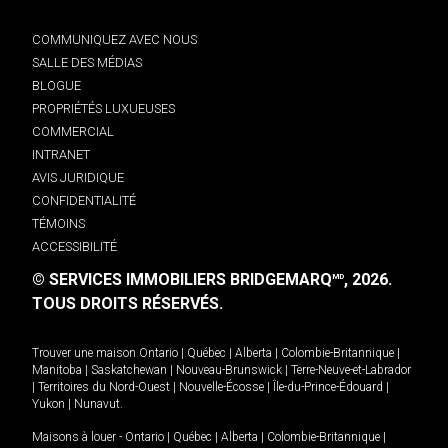
COMMUNIQUEZ AVEC NOUS
SALLE DES MÉDIAS
BLOGUE
PROPRIÉTÉS LUXUEUSES
COMMERCIAL
INTRANET
AVIS JURIDIQUE
CONFIDENTIALITÉ
TÉMOINS
ACCESSIBILITÉ
© SERVICES IMMOBILIERS BRIDGEMARQ
, 2026.
MD
TOUS DROITS RÉSERVÉS.
Trouver une maison
Ontario
|
Québec
|
Alberta
|
Colombie-Britannique
|
Manitoba
|
Saskatchewan
|
Nouveau-Brunswick
|
Terre-Neuve-et-Labrador
|
Territoires du Nord-Ouest
|
Nouvelle-Écosse
|
Île-du-Prince-Édouard
|
Yukon
|
Nunavut
.
Maisons à louer -
Ontario
|
Québec
|
Alberta
|
Colombie-Britannique
|