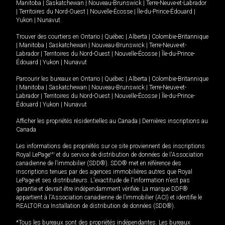
Manitoba
|
Saskatchewan
|
Nouveau-Brunswick
|
Terre-Neuve-et-Labrador
|
Territoires du Nord-Ouest
|
Nouvelle-Écosse
|
Île-du-Prince-Édouard
|
Yukon
|
Nunavut
.
Trouver des courtiers en
Ontario
|
Québec
|
Alberta
|
Colombie-Britannique
|
Manitoba
|
Saskatchewan
|
Nouveau-Brunswick
|
Terre-Neuve-et-
Labrador
|
Territoires du Nord-Ouest
|
Nouvelle-Écosse
|
Île-du-Prince-
Édouard
|
Yukon
|
Nunavut
Parcourir les bureaux en
Ontario
|
Québec
|
Alberta
|
Colombie-Britannique
|
Manitoba
|
Saskatchewan
|
Nouveau-Brunswick
|
Terre-Neuve-et-
Labrador
|
Territoires du Nord-Ouest
|
Nouvelle-Écosse
|
Île-du-Prince-
Édouard
|
Yukon
|
Nunavut
Afficher les propriétés résidentielles au Canada
|
Dernières inscriptions au
Canada
Les informations des propriétés sur ce site proviennent des inscriptions
Royal LePage
MD
et du service de distribution de données de l'Association
canadienne de l’immobilier (SDD®). SDD® met en référence des
inscriptions tenues par des agences immobilières autres que Royal
LePage et ses distributeurs. L'exactitude de l'information n'est pas
garantie et devrait être indépendamment vérifiée. La marque DDF®
appartient à l'Association canadienne de l’immobilier (ACI) et identifie le
REALTOR.ca Installation de distribution de données (SDD®).
*Tous les bureaux sont des propriétés indépendantes. Les bureaux