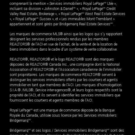
comprenant la mention « Services immobiliers Royal LePage
MD
Ltée »,
incluant sa division « Johnston & Daniel
MD
», « Royal LePage
MD
Credit
Valley Real Estate, Brokerage », « Royal LePage
MD
West Real Estate Services
», « Royal LePage
MD
Sussex », et « Les immeubles Mont-Tremblant »
appartiennent et sont gérés par Bridgemarq Real Estate Services
MD
.
Les marques de commerce MLS® ainsi que les logos qui s'y rapportent
désignent les services professionnels rendus par les membres
REALTORS® de l'ACI en vue de l'achat, de la vente et de la location de
biens immobiliers dans le cadre d'un système de vente collaborative.
REALTOR®, REALTORS® et le logo REALTOR® sont des marques
déposées de REALTOR® Canada Inc., une compagnie dont la National
Association of REALTORS® et l'Association canadienne de l’immobilier
sont propriétaires. Les marques de commerce REALTOR® servent à
distinguer les services immobiliers offerts par les courtiers et agents
immobilier en tant que membres de l'ACI. Les marques d'homologation
S.I.A.® /MLS®, Service inter-agences®, et leurs logos respectifs sont la
propriété de l'ACI, et ils servent à identifier les services immobiliers que
fournissent les courtiers et agents membres de l'ACI.
Royal LePage
MD
est une marque de commerce déposée de la Banque
Royale du Canada, utilisée sous licence par les Services immobiliers
Bridgemarq
MD
.
Bridgemarq
MD
et ses logos / Services immobiliers Bridgemarq
MD
sont des